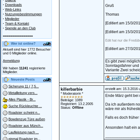
Galerie
·
Downloads
Gruß
·
Web-Links
·
Nutzungsbestimmungen
Thomas
·
Mitglieder
·
[Editiert am 15/3/2
Team & Kontakt
·
Spende an den Club
[Editiert am 15/3/2
================
Edit hat nur die Fredübe
Wer ist online?
[Editiert am 27/3/2
Aktuell sind hier 1772 Besucher
und 0 Mitglieder online.
_______________
Anmeldung
Es gibt zwei möglic
Sonntagsfahrer und
Wir haben
11241
registrierte
Variante Zwei scheid
Mitglieder.
Neueste Posts
Sicherung 11 ( 7,5...
killerbarbie
erstellt am: 15.3.2016
Metallleitung vers...
* Moderatorin *
Ende März geht bei 
Alles Plastik - Br...
Beiträge: 1089
Registriert: 13.2.2005
Da ich außerdem noc
Suche Rückleuchte ...
Status:
Offline
wäre mir als frühest
Roadster scheint n...
Falls es doch früher
Bowdenzug Türe außen
Roadster aus Münch...
Ansonsten halt ein a
Laufleistung nach ...
_______________
einmal Roadster im...