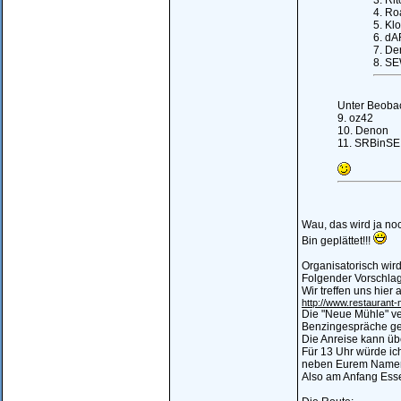
3. Ri
4. Ro
5. Kl
6. dA
7. De
8. SE
Unter Beobac
9. oz42
10. Denon
11. SRBinSE
Wau, das wird ja noc
Bin geplättet!!!
Organisatorisch wird
Folgender Vorschlag
Wir treffen uns hie
http://www.restaurant
Die "Neue Mühle" ver
Benzingespräche ge
Die Anreise kann übe
Für 13 Uhr würde ich
neben Eurem Namen i
Also am Anfang Esse