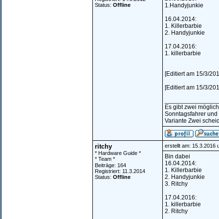
Status:
Offline
1.Handyjunkie
16.04.2014:
1. Killerbarbie
2. Handyjunkie
17.04.2016:
1. killerbarbie
[Editiert am 15/3/2
[Editiert am 15/3/2
_______________
Es gibt zwei möglic
Sonntagsfahrer und
Variante Zwei scheid
ritchy
erstellt am: 15.3.2016
* Hardware Guide *
Bin dabei
* Team *
16.04.2014:
Beiträge: 164
1. Killerbarbie
Registriert: 11.3.2014
2. Handyjunkie
Status:
Offline
3. Ritchy
17.04.2016:
1. killerbarbie
2. Ritchy