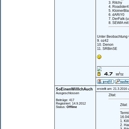
3. Ritchy
4. Roadster
5. KloinerBla
6. dARiY0
7. DerFalk (u
8. SEWIA mit
Unter Beobachtung v
9. oz42
10. Denon
11. SRBinSE
_______________
SoEinenWillIchAuch
erstellt am: 21.3.2016
Ausgeschlossen
Zitat:
Beiträge: 417
Registriert: 14.9.2012
Zitat:
Status:
Offline
Termi
16.04
1. Kil
2. Ha