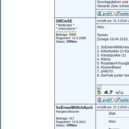
Sonntagsfahrer und
Variante Zwei scheid
SRCinSE
erstellt am: 21.3.2016
* Moderator *
Also:
* Unterstützer *
Beiträge: 5909
Termin:
Registriert: 14.3.2008
Zusage 16.04.2016, +
Status:
Offline
1. SoEinenWillIchAu
2. Killerbarbie (2+D
3. Handyjunkie (1)
4. Ritchy
5. Roadster4Youngt
6. KloinerBlaier
7. dARiY0
8. DerFalk (unter Vor
_______________
SoEinenWillIchAuch
erstellt am: 21.3.2016
Ausgeschlossen
Zitat:
Beiträge: 417
Also:
Registriert: 14.9.2012
Status:
Offline