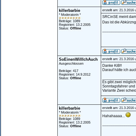
killerbarbie
erstellt am: 21.3.2016
* Moderatorin *
SRCinSE meint dami
Beiträge: 1089
Das ist die Abkürzn
Registriert: 13.2.2005
Status:
Offline
_______________
SoEinenWillIchAuch
erstellt am: 21.3.2016
Ausgeschlossen
Danke KiB!!
Darauf hätte ich a
Beiträge: 417
Registriert: 14.9.2012
_______________
Status:
Offline
Es gibt zwei möglic
Sonntagsfahrer und
Variante Zwei scheid
killerbarbie
erstellt am: 21.3.2016
* Moderatorin *
Hahahaaaa...
Beiträge: 1089
Registriert: 13.2.2005
_______________
Status:
Offline