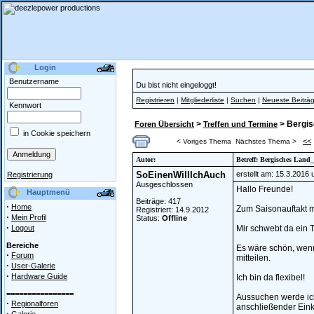
Login
Benutzername
Du bist nicht eingeloggt!
Registrieren
|
Mitgliederliste
|
Suchen
|
Neueste Beiträ
Kennwort
>
> Bergis
Foren Übersicht
Treffen und Termine
in Cookie speichern
<<
< Voriges Thema
Nächstes Thema >
Autor:
Betreff: Bergisches Land
SoEinenWillIchAuch
erstellt am: 15.3.2016
Registrierung
Ausgeschlossen
Hallo Freunde!
Hauptmenü
Beiträge: 417
·
Home
Zum Saisonauftakt m
Registriert: 14.9.2012
·
Mein Profil
Status:
Offline
·
Logout
Mir schwebt da ein T
Bereiche
Es wäre schön, wenn
·
Forum
mitteilen.
·
User-Galerie
·
Hardware Guide
Ich bin da flexibel!
================
Aussuchen werde ich
·
Regionalforen
anschließender Einke
·