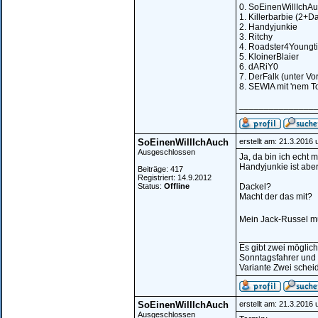
0. SoEinenWillIchAu
1. Killerbarbie (2+D
2. Handyjunkie
3. Ritchy
4. Roadster4Youngt
5. KloinerBlaier
6. dARiY0
7. DerFalk (unter Vor
8. SEWIA mit 'nem T
_______________
SoEinenWillIchAuch
erstellt am: 21.3.2016
Ausgeschlossen
Ja, da bin ich echt 
Handyjunkie ist abe
Beiträge: 417
Registriert: 14.9.2012
Status:
Offline
Dackel?
Macht der das mit?
Mein Jack-Russel m
_______________
Es gibt zwei möglic
Sonntagsfahrer und
Variante Zwei scheid
SoEinenWillIchAuch
erstellt am: 21.3.2016
Ausgeschlossen