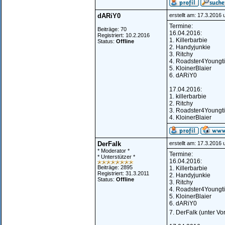
dARiY0
erstellt am: 17.3.2016
Termine:
Beiträge: 70
16.04.2016:
Registriert: 10.2.2016
1. Killerbarbie
Status:
Offline
2. Handyjunkie
3. Ritchy
4. Roadster4Youngt
5. KloinerBlaier
6. dARiY0
17.04.2016:
1. killerbarbie
2. Ritchy
3. Roadster4Youngt
4. KloinerBlaier
DerFalk
erstellt am: 17.3.2016
* Moderator *
Termine:
* Unterstützer *
16.04.2016:
Beiträge: 2895
1. Killerbarbie
Registriert: 31.3.2011
2. Handyjunkie
Status:
Offline
3. Ritchy
4. Roadster4Youngt
5. KloinerBlaier
6. dARiY0
7. DerFalk (unter Vo