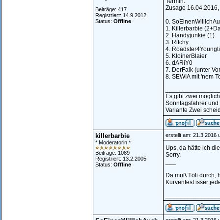
Termin:
Zusage 16.04.2016, +
Beiträge: 417
Registriert: 14.9.2012
Status:
Offline
0. SoEinenWillIchAu
1. Killerbarbie (2+D
2. Handyjunkie (1)
3. Ritchy
4. Roadster4Youngt
5. KloinerBlaier
6. dARiY0
7. DerFalk (unter Vor
8. SEWIA mit 'nem T
_______________
Es gibt zwei möglic
Sonntagsfahrer und
Variante Zwei scheid
killerbarbie
erstellt am: 21.3.2016
* Moderatorin *
Ups, da hätte ich die
Beiträge: 1089
Sorry.
Registriert: 13.2.2005
___
Status:
Offline
Da muß Töli durch, 
Kurvenfest isser jeden
_______________