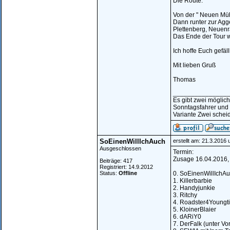
Die Route:
Von der " Neuen Mü
Dann runter zur Agge
Plettenberg, Neuen
Das Ende der Tour w
Ich hoffe Euch gefäll
Mit lieben Gruß
Thomas
_______________
Es gibt zwei möglic
Sonntagsfahrer und
Variante Zwei scheid
SoEinenWillIchAuch
erstellt am: 21.3.2016
Ausgeschlossen
Termin:
Zusage 16.04.2016, +
Beiträge: 417
Registriert: 14.9.2012
Status:
Offline
0. SoEinenWillIchAu
1. Killerbarbie
2. Handyjunkie
3. Ritchy
4. Roadster4Youngt
5. KloinerBlaier
6. dARiY0
7. DerFalk (unter Vor