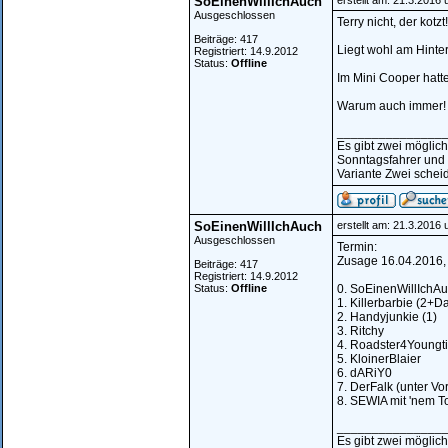
SoEinenWillIchAuch
erstellt am: 21.3.2016
Ausgeschlossen
Terry nicht, der kotzt!
Beiträge: 417
Liegt wohl am Hinter
Registriert: 14.9.2012
Status:
Offline
Im Mini Cooper hatt
Warum auch immer!
_______________
Es gibt zwei möglic
Sonntagsfahrer und
Variante Zwei scheid
SoEinenWillIchAuch
erstellt am: 21.3.2016
Ausgeschlossen
Termin:
Zusage 16.04.2016, +
Beiträge: 417
Registriert: 14.9.2012
Status:
Offline
0. SoEinenWillIchAu
1. Killerbarbie (2+D
2. Handyjunkie (1)
3. Ritchy
4. Roadster4Youngt
5. KloinerBlaier
6. dARiY0
7. DerFalk (unter Vor
8. SEWIA mit 'nem T
_______________
Es gibt zwei möglic