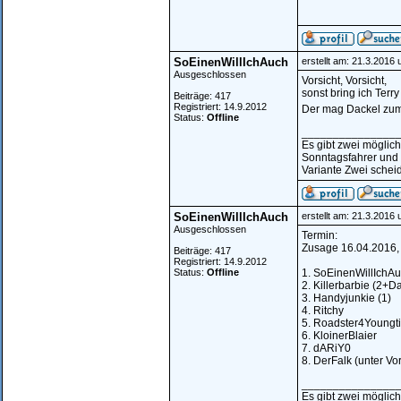
SoEinenWillIchAuch
erstellt am: 21.3.2016
Ausgeschlossen
Vorsicht, Vorsicht,
sonst bring ich Terry 
Beiträge: 417
Registriert: 14.9.2012
Der mag Dackel zum
Status:
Offline
_______________
Es gibt zwei möglic
Sonntagsfahrer und
Variante Zwei scheid
SoEinenWillIchAuch
erstellt am: 21.3.2016
Ausgeschlossen
Termin:
Zusage 16.04.2016, +
Beiträge: 417
Registriert: 14.9.2012
Status:
Offline
1. SoEinenWillIchAu
2. Killerbarbie (2+D
3. Handyjunkie (1)
4. Ritchy
5. Roadster4Youngt
6. KloinerBlaier
7. dARiY0
8. DerFalk (unter Vor
_______________
Es gibt zwei möglic