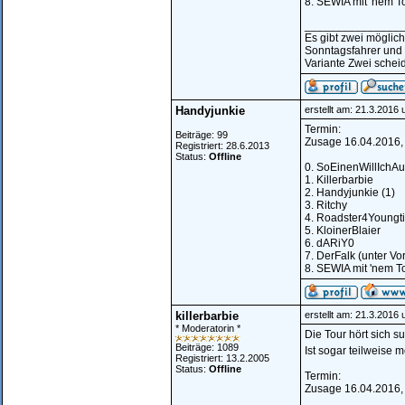
8. SEWIA mit 'nem T
_______________
Es gibt zwei möglic
Sonntagsfahrer und
Variante Zwei scheid
Handyjunkie
erstellt am: 21.3.2016
Termin:
Beiträge: 99
Zusage 16.04.2016, +
Registriert: 28.6.2013
Status:
Offline
0. SoEinenWillIchAu
1. Killerbarbie
2. Handyjunkie (1)
3. Ritchy
4. Roadster4Youngt
5. KloinerBlaier
6. dARiY0
7. DerFalk (unter Vor
8. SEWIA mit 'nem T
killerbarbie
erstellt am: 21.3.2016
* Moderatorin *
Die Tour hört sich s
Beiträge: 1089
Ist sogar teilweise 
Registriert: 13.2.2005
Status:
Offline
Termin:
Zusage 16.04.2016, +