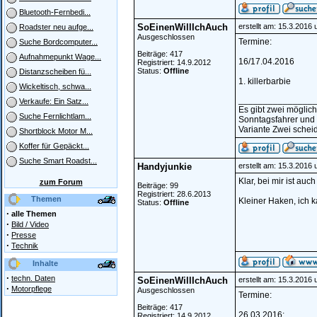
Bluetooth-Fernbedi...
SoEinenWillIchAuch
erstellt am: 15.3.2016
Roadster neu aufge...
Ausgeschlossen
Termine:
Suche Bordcomputer...
Beiträge: 417
Aufnahmepunkt Wage...
16/17.04.2016
Registriert: 14.9.2012
Status:
Offline
Distanzscheiben fü...
1. killerbarbie
Wickeltisch, schwa...
_______________
Verkaufe: Ein Satz...
Es gibt zwei möglic
Suche Fernlichtlam...
Sonntagsfahrer und
Variante Zwei scheid
Shortblock Motor M...
Koffer für Gepäckt...
Suche Smart Roadst...
Handyjunkie
erstellt am: 15.3.2016
Klar, bei mir ist auc
zum Forum
Beiträge: 99
Registriert: 28.6.2013
Themen
Kleiner Haken, ich 
Status:
Offline
·
alle Themen
·
Bild / Video
·
Presse
·
Technik
Inhalte
·
techn. Daten
SoEinenWillIchAuch
erstellt am: 15.3.2016
·
Motorpflege
Ausgeschlossen
Termine:
Beiträge: 417
26.03.2016:
Registriert: 14.9.2012