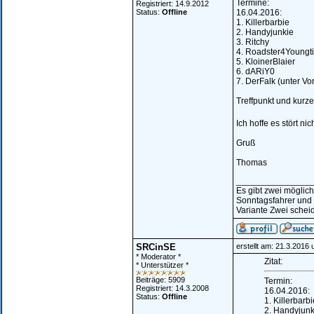
Termine:
Registriert: 14.9.2012
Status:
Offline
16.04.2016:
1. Killerbarbie
2. Handyjunkie
3. Ritchy
4. Roadster4Youngt
5. KloinerBlaier
6. dARiY0
7. DerFalk (unter Vor
Treffpunkt und kurz
Ich hoffe es stört n
Gruß
Thomas
_______________
Es gibt zwei möglic
Sonntagsfahrer und
Variante Zwei scheid
SRCinSE
erstellt am: 21.3.2016
* Moderator *
Zitat:
* Unterstützer *
Beiträge: 5909
Termin:
Registriert: 14.3.2008
16.04.2016:
Status:
Offline
1. Killerbarbi
2. Handyjunk