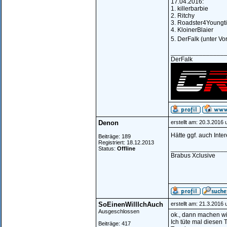
17.04.2016:
1. killerbarbie
2. Ritchy
3. Roadster4Youngt
4. KloinerBlaier
5. DerFalk (unter Vo
_______________
DerFalk
Denon
erstellt am: 20.3.2016
Hätte ggf. auch Inte
Beiträge: 189
Registriert: 18.12.2013
_______________
Status:
Offline
Brabus Xclusive
SoEinenWillIchAuch
erstellt am: 21.3.2016
Ausgeschlossen
ok., dann machen wi
Ich tüte mal diesen 
Beiträge: 417