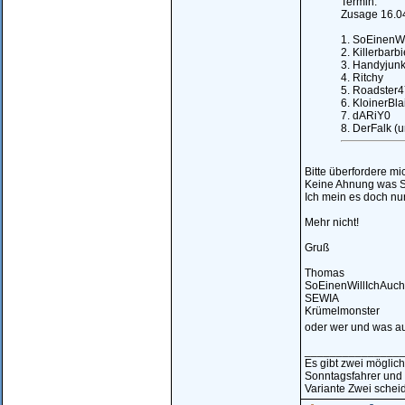
Termin:
Zusage 16.04.
1. SoEinenWi
2. Killerbarb
3. Handyjunk
4. Ritchy
5. Roadster
6. KloinerBla
7. dARiY0
8. DerFalk (u
Bitte überfordere mic
Keine Ahnung was S
Ich mein es doch nur
Mehr nicht!
Gruß
Thomas
SoEinenWillIchAuch
SEWIA
Krümelmonster
oder wer und was au
_______________
Es gibt zwei möglic
Sonntagsfahrer und
Variante Zwei scheid