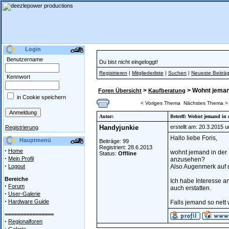
Login
Benutzername
Du bist nicht eingeloggt!
Registrieren
|
Mitgliederliste
|
Suchen
|
Neueste Beiträ
Kennwort
>
> Wohnt jeman
Foren Übersicht
Kaufberatung
in Cookie speichern
< Voriges Thema
Nächstes Thema >
Autor:
Betreff: Wohnt jemand in
Handyjunkie
erstellt am: 20.3.2015 
Registrierung
Hallo liebe Foris,
Hauptmenü
Beiträge: 99
Registriert: 28.6.2013
·
Home
wohnt jemand in der 
Status:
Offline
·
Mein Profil
anzusehen?
·
Logout
Also Augenmerk auf 
Bereiche
Ich habe Interesse a
·
Forum
auch erstatten.
·
User-Galerie
·
Hardware Guide
Falls jemand so nett
================
·
Regionalforen
·