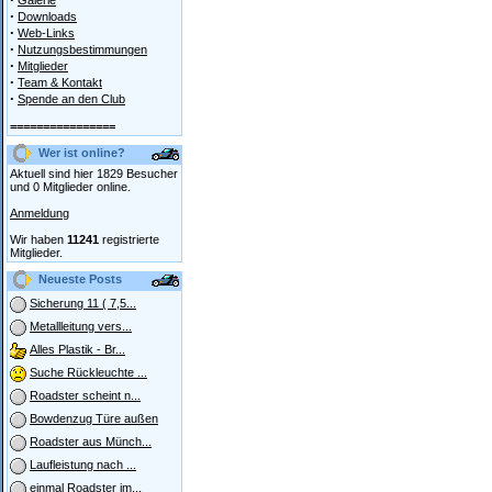
Galerie
·
Downloads
·
Web-Links
·
Nutzungsbestimmungen
·
Mitglieder
·
Team & Kontakt
·
Spende an den Club
================
Wer ist online?
Aktuell sind hier 1829 Besucher
und 0 Mitglieder online.
Anmeldung
Wir haben
11241
registrierte
Mitglieder.
Neueste Posts
Sicherung 11 ( 7,5...
Metallleitung vers...
Alles Plastik - Br...
Suche Rückleuchte ...
Roadster scheint n...
Bowdenzug Türe außen
Roadster aus Münch...
Laufleistung nach ...
einmal Roadster im...