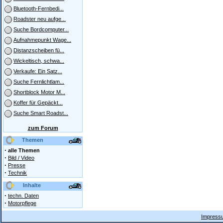
Bluetooth-Fernbedi...
Roadster neu aufge...
Suche Bordcomputer...
Aufnahmepunkt Wage...
Distanzscheiben fü...
Wickeltisch, schwa...
Verkaufe: Ein Satz...
Suche Fernlichtlam...
Shortblock Motor M...
Koffer für Gepäckt...
Suche Smart Roadst...
zum Forum
Themen
·
alle Themen
·
Bild / Video
·
Presse
·
Technik
Inhalte
·
techn. Daten
·
Motorpflege
Impressu