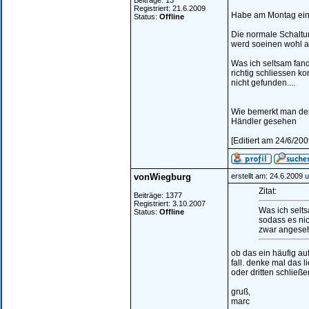
Beiträge: 13
Registriert: 21.6.2009
Habe am Montag ein 
Status:
Offline
Die normale Schaltung
werd soeinen wohl au
Was ich seltsam fan
richtig schliessen k
nicht gefunden....
Wie bemerkt man den
Händler gesehen
[Editiert am 24/6/20
vonWiegburg
erstellt am: 24.6.2009 
Zitat:
Beiträge: 1377
Registriert: 3.10.2007
Was ich selt
Status:
Offline
sodass es nic
zwar angeseh
ob das ein häufig au
fall. denke mal das 
oder dritten schließe
gruß,
marc