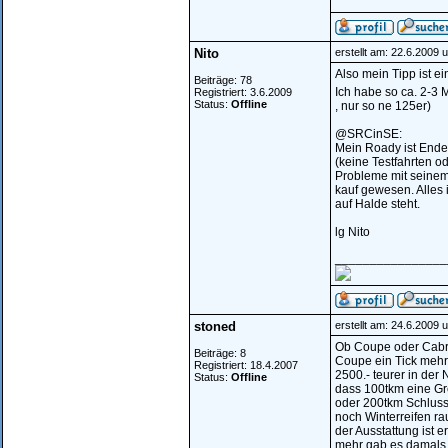
Nito
erstellt am: 22.6.2009 
Also mein Tipp ist ein
Beiträge: 78
Ich habe so ca. 2-3 
Registriert: 3.6.2009
Status:
Offline
, nur so ne 125er)
@SRCinSE:
Mein Roady ist Ende
(keine Testfahrten o
Probleme mit seinem 
kauf gewesen. Alles 
auf Halde steht.
lg Nito
________________
stoned
erstellt am: 24.6.2009 
Ob Coupe oder Cabrio
Beiträge: 8
Coupe ein Tick mehr 
Registriert: 18.4.2007
2500.- teurer in der 
Status:
Offline
dass 100tkm eine Gr
oder 200tkm Schluss 
noch Winterreifen ra
der Ausstattung ist 
mehr gab es damals n