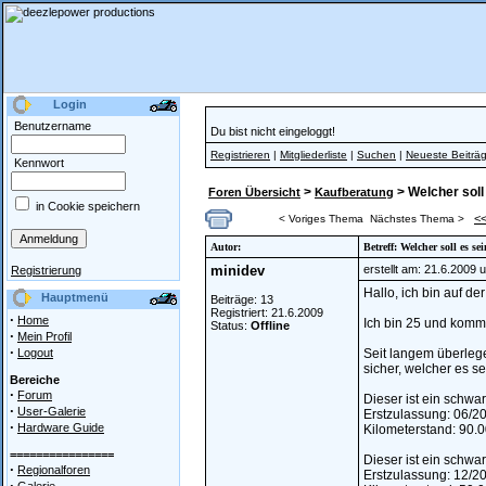
Login
Benutzername
Du bist nicht eingeloggt!
Registrieren
|
Mitgliederliste
|
Suchen
|
Neueste Beiträ
Kennwort
>
> Welcher soll
Foren Übersicht
Kaufberatung
in Cookie speichern
<
< Voriges Thema
Nächstes Thema >
Autor:
Betreff: Welcher soll es sei
minidev
erstellt am: 21.6.2009 
Registrierung
Hallo, ich bin auf d
Hauptmenü
Beiträge: 13
Registriert: 21.6.2009
·
Home
Ich bin 25 und komm
Status:
Offline
·
Mein Profil
·
Logout
Seit langem überlege
sicher, welcher es sein
Bereiche
·
Forum
Dieser ist ein schwa
·
User-Galerie
Erstzulassung: 06/2
·
Hardware Guide
Kilometerstand: 90.
================
Dieser ist ein schwa
·
Regionalforen
Erstzulassung: 12/2
·