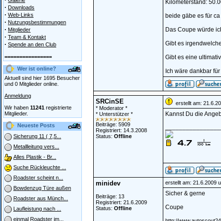
Galerie
Kilometerstand: 50.
·
Downloads
·
Web-Links
beide gäbe es für ca
·
Nutzungsbestimmungen
·
Das Coupe würde ich
Mitglieder
·
Team & Kontakt
Gibt es irgendwelch
·
Spende an den Club
================
Gibt es eine ultimati
Wer ist online?
Ich wäre dankbar für
Aktuell sind hier 1695 Besucher
und 0 Mitglieder online.
Anmeldung
SRCinSE
erstellt am: 21.6.2
Wir haben
11241
registrierte
* Moderator *
Mitglieder.
Kannst Du die Angeb
* Unterstützer *
Beiträge: 5909
Neueste Posts
________________
Registriert: 14.3.2008
Status:
Offline
Sicherung 11 ( 7,5...
Metallleitung vers...
Alles Plastik - Br...
Suche Rückleuchte ...
Roadster scheint n...
minidev
erstellt am: 21.6.2009 
Bowdenzug Türe außen
Sicher & gerne
Beiträge: 13
Roadster aus Münch...
Registriert: 21.6.2009
Coupe
Status:
Offline
Laufleistung nach ...
einmal Roadster im...
http://www.autoscout24