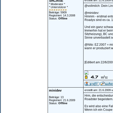
SRCinSE
erstellt am: 21.6.2009 
* Moderator *
@vollmilch: Dein Lin
* Unterstützer *
Beiträge: 5909
@minidev:
Registriert: 14.3.2008
Hmmm - erstmal ents
Status:
Offline
Roadys sind es ca. 
Und ein ganz schwarz
Immerhin hat er beim
Sitzheizung), BC un
Sinne unverbastelt s
@Nito: EZ 2007 = mi
wann er produziert 
[Editiert am 22/6/2
________________
minidev
erstellt am: 21.6.2009 
Hrm, die entscheidung
Beiträge: 13
Roadster begeistern.
Registriert: 21.6.2009
Status:
Offline
Es wird also eine F
Wenn ich ein Coupe 