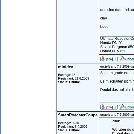
und sind dauernd auf d
ciao
Ludo
________________
Ultimate Roadster C
Honda DN-01
Suzuki Burgman 650
Honda NTV 650
minidev
erstellt am: 7.7.2009 u
So, hab grade erneu
Beiträge: 13
Registriert: 21.6.2009
Beim schalten ist mi
Status:
Offline
Deutet das auf ein d
SmartRoadsterCoupe
erstellt am: 7.7.2009 u
Zitat:
Beiträge: 9230
Registriert: 8.4.2009
Worüber du di
Status:
Offline
Probefahrten