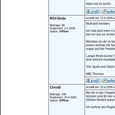
Alles net so leicht...
RSV-Dude
erstellt am: 21.6.2009 
Mahlzeit minidev,
Beiträge: 86
Registriert: 1.6.2009
Ich hab jetzt mein C
Status:
Offline
bei mir war es siche
Worüber du dir im kla
waren einmal mit Se
sogar auf die Pedale
Lange Rede kurzer S
dich welche Ausstattu
Viel Spaß und Glück
MfG Thomas
ChrisB
erstellt am: 22.6.2009 
Bei dir in der Umgeb
Beiträge: 290
können und dir bei e
Registriert: 24.4.2005
2004er Modell waren 
Status:
Offline
Ich wohne am Flugha