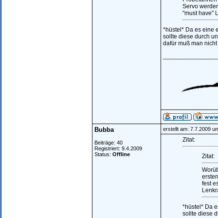
Servo werden.
"must have" L
*hüstel* Da es eine 
sollte diese durch u
dafür muß man nich
________________
Bubba
erstellt am: 7.7.2009 u
Zitat:
Beiträge: 40
Registriert: 9.4.2009
Status:
Offline
Zitat:
Worübe
erste
fest 
Lenkra
*hüstel* Da e
sollte diese