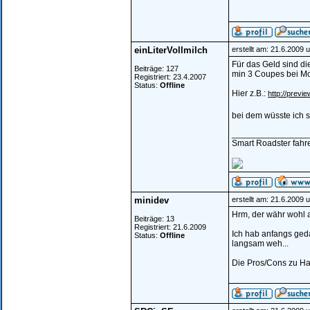
einLiterVollmilch
erstellt am: 21.6.2009 
Für das Geld sind di
Beiträge: 127
min 3 Coupes bei Mo
Registriert: 23.4.2007
Status:
Offline
Hier z.B.:
http://previe
bei dem wüsste ich s
________________
Smart Roadster fahren
minidev
erstellt am: 21.6.2009 
Hrm, der währ wohl a
Beiträge: 13
Registriert: 21.6.2009
Ich hab anfangs geda
Status:
Offline
langsam weh...
Die Pros/Cons zu Har