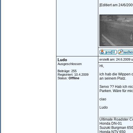
[Editiert am 24/6/2
________________
Ludo
erstellt am: 24.6.2009 
Ausgeschlossen
Hi,
Beiträge: 255
ich hab die Wippen d
Registriert: 10.4.2009
Status:
Offline
an seinem Platz.
Servo ?? Hab ich nic
Parken. Wäre für mi
ciao
Ludo
________________
Ultimate Roadster C
Honda DN-01
Suzuki Burgman 650
Honda NTV 650