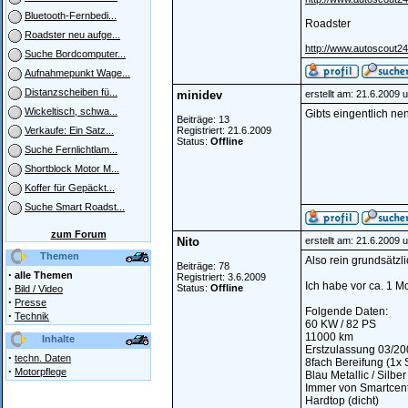
Bluetooth-Fernbedi...
Roadster
Roadster neu aufge...
http://www.autoscout24
Suche Bordcomputer...
Aufnahmepunkt Wage...
Distanzscheiben fü...
minidev
erstellt am: 21.6.2009 
Wickeltisch, schwa...
Gibts eingentlich n
Beiträge: 13
Registriert: 21.6.2009
Verkaufe: Ein Satz...
Status:
Offline
Suche Fernlichtlam...
Shortblock Motor M...
Koffer für Gepäckt...
Suche Smart Roadst...
zum Forum
Nito
erstellt am: 21.6.2009 
Themen
Also rein grundsätzl
Beiträge: 78
·
alle Themen
Registriert: 3.6.2009
Ich habe vor ca. 1 
·
Status:
Offline
Bild / Video
·
Presse
Folgende Daten:
·
Technik
60 KW / 82 PS
11000 km
Inhalte
Erstzulassung 03/2
·
techn. Daten
8fach Bereifung (1x 
·
Motorpflege
Blau Metallic / Silber
Immer von Smartcente
Hardtop (dicht)