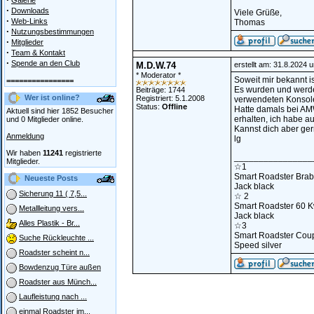
Galerie
·
Downloads
Viele Grüße,
·
Web-Links
Thomas
·
Nutzungsbestimmungen
·
Mitglieder
·
Team & Kontakt
·
Spende an den Club
M.D.W.74
erstellt am: 31.8.2024 
* Moderator *
Soweit mir bekannt i
================
Es wurden und werden
Beiträge: 1744
Wer ist online?
Registriert: 5.1.2008
verwendeten Konsol
Status:
Offline
Hatte damals bei AM
Aktuell sind hier 1852 Besucher
erhalten, ich habe a
und 0 Mitglieder online.
Kannst dich aber ge
Anmeldung
lg
Wir haben
11241
registrierte
________________
Mitglieder.
☆1
Smart Roadster Bra
Neueste Posts
Jack black
Sicherung 11 ( 7,5...
☆ 2
Smart Roadster 60 
Metallleitung vers...
Jack black
Alles Plastik - Br...
☆3
Smart Roadster Coup
Suche Rückleuchte ...
Speed silver
Roadster scheint n...
Bowdenzug Türe außen
Roadster aus Münch...
Laufleistung nach ...
einmal Roadster im...