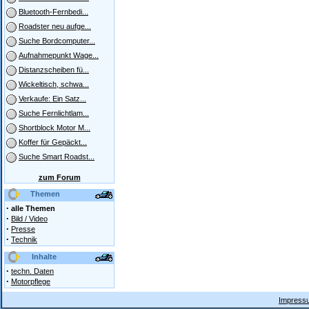
Bluetooth-Fernbedi...
Roadster neu aufge...
Suche Bordcomputer...
Aufnahmepunkt Wage...
Distanzscheiben fü...
Wickeltisch, schwa...
Verkaufe: Ein Satz...
Suche Fernlichtlam...
Shortblock Motor M...
Koffer für Gepäckt...
Suche Smart Roadst...
zum Forum
Themen
·
alle Themen
·
Bild / Video
·
Presse
·
Technik
Inhalte
·
techn. Daten
·
Motorpflege
Impressu