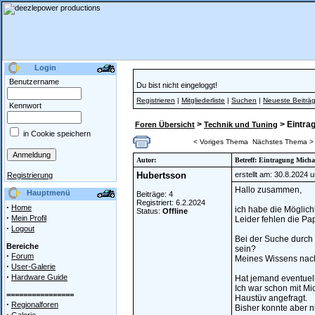
Login
Benutzername
Du bist nicht eingeloggt!
Registrieren
|
Mitgliederliste
|
Suchen
|
Neueste Beiträ
Kennwort
>
> Eintra
Foren Übersicht
Technik und Tuning
in Cookie speichern
< Voriges Thema
Nächstes Thema >
Autor:
Betreff: Eintragung Mich
Hubertsson
erstellt am: 30.8.2024 
Registrierung
Hallo zusammen,
Hauptmenü
Beiträge: 4
Registriert: 6.2.2024
·
Home
ich habe die Möglich
Status:
Offline
·
Mein Profil
Leider fehlen die Pa
·
Logout
Bei der Suche durch
Bereiche
sein?
·
Forum
Meines Wissens nach 
·
User-Galerie
·
Hardware Guide
Hat jemand eventuel
Ich war schon mit Mi
================
Haustüv angefragt.
·
Regionalforen
Bisher konnte aber 
·