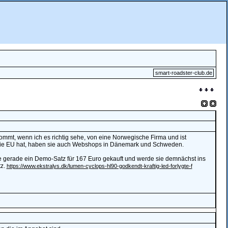
smart-roadster-club.de
ommt, wenn ich es richtig sehe, von eine Norwegische Firma und ist
n die EU hat, haben sie auch Webshops in Dänemark und Schweden.
e gerade ein Demo-Satz für 167 Euro gekauft und werde sie demnächst ins
tz.
https://www.ekstralys.dk/lumen-cyclops-hl90-godkendt-kraftig-led-forlygte-f