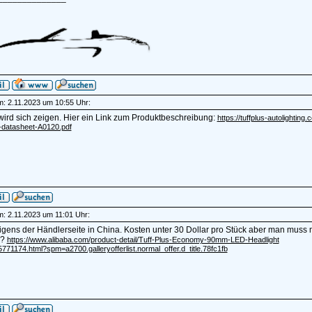
am: 2.11.2023 um 10:55 Uhr:
wird sich zeigen. Hier ein Link zum Produktbeschreibung:
https://tuffplus-autolight
t-datasheet-A0120.pdf
am: 2.11.2023 um 11:01 Uhr:
rigens der Händlerseite in China. Kosten unter 30 Dollar pro Stück aber man m
n?
https://www.alibaba.com/product-detail/Tuff-Plus-Economy-90mm-LED-Headlight
71174.html?spm=a2700.galleryofferlist.normal_offer.d_title.78fc1fb