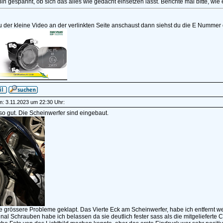
in gespannt, ob sich das alles wie gedacht einsetzen lässt. Berichte mal bitte, wie 
der kleine Video an der verlinkten Seite anschaust dann siehst du die E Nummer 
am: 3.11.2023 um 22:30 Uhr:
so gut. Die Scheinwerfer sind eingebaut.
 grössere Probleme geklapt. Das Vierte Eck am Scheinwerfer, habe ich entfernt we
inal Schrauben habe ich belassen da sie deutlich fester sass als die mitgelieferte