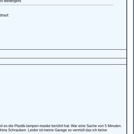
es weitergeht.
drauf:
il es die Plastik-lampen-maske berührt hat. War eine Sache von 5 Minuten.
 China Schrauben. Leider ist meine Garage so vermült das ich keine