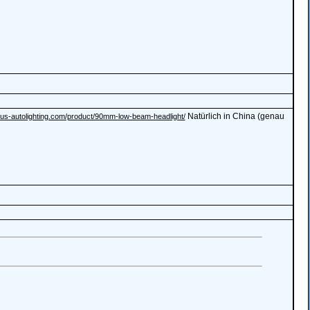
Natürlich in China (genau
fplus-autolighting.com/product/90mm-low-beam-headlight/