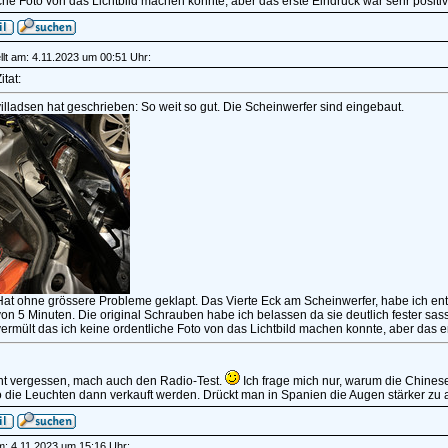
che Foto von das Lichtbild machen konnte, aber das erste Eindruck war sehr positiv
lt am: 4.11.2023 um 00:51 Uhr:
itat:
illadsen hat geschrieben: So weit so gut. Die Scheinwerfer sind eingebaut.
Hat ohne grössere Probleme geklapt. Das Vierte Eck am Scheinwerfer, habe ich entf
on 5 Minuten. Die original Schrauben habe ich belassen da sie deutlich fester sas
ermült das ich keine ordentliche Foto von das Lichtbild machen konnte, aber das er
ht vergessen, mach auch den Radio-Test.
Ich frage mich nur, warum die Chinese
die Leuchten dann verkauft werden. Drückt man in Spanien die Augen stärker zu 
am: 4.11.2023 um 15:16 Uhr: