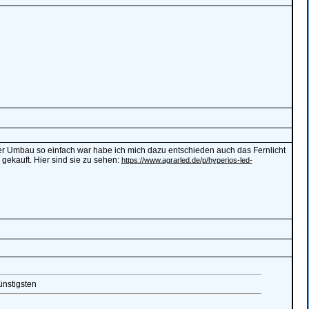
der Umbau so einfach war habe ich mich dazu entschieden auch das Fernlicht
gekauft. Hier sind sie zu sehen:
https://www.agrarled.de/p/hyperios-led-
ünstigsten