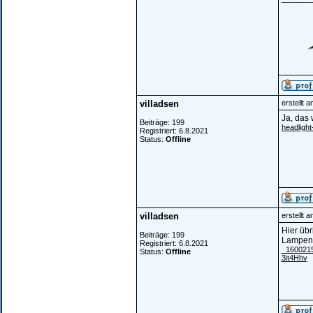
villadsen
erstellt 
Ja, das 
Beiträge: 199
headligh
Registriert: 6.8.2021
Status:
Offline
villadsen
erstellt 
Hier üb
Beiträge: 199
Lampe
Registriert: 6.8.2021
_16002157
Status:
Offline
3it4Hhv