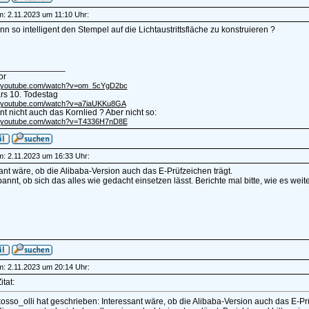
am: 2.11.2023 um 11:10 Uhr:
enn so intelligent den Stempel auf die Lichtaustrittsfläche zu konstruieren ?
______________
or
m.youtube.com/watch?v=om_5cYgD2bc
rs 10. Todestag
m.youtube.com/watch?v=a7iaUKKu8GA
t nicht auch das Kornlied ? Aber nicht so:
m.youtube.com/watch?v=T4336H7nD8E
am: 2.11.2023 um 16:33 Uhr:
ant wäre, ob die Alibaba-Version auch das E-Prüfzeichen trägt.
annt, ob sich das alles wie gedacht einsetzen lässt. Berichte mal bitte, wie es weit
am: 2.11.2023 um 20:14 Uhr:
itat:
osso_olli hat geschrieben: Interessant wäre, ob die Alibaba-Version auch das E-Prü