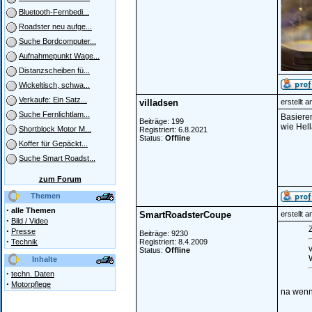
Bluetooth-Fernbedi...
Roadster neu aufge...
Suche Bordcomputer...
Aufnahmepunkt Wage...
Distanzscheiben fü...
Wickeltisch, schwa...
Verkaufe: Ein Satz...
villadsen
erstellt 
Suche Fernlichtlam...
Basiere
Beiträge: 199
wie Hell
Shortblock Motor M...
Registriert: 6.8.2021
Status:
Offline
Koffer für Gepäckt...
Suche Smart Roadst...
zum Forum
Themen
·
alle Themen
SmartRoadsterCoupe
erstellt 
·
Bild / Video
Z
·
Presse
Beiträge: 9230
·
Technik
Registriert: 8.4.2009
v
Status:
Offline
Inhalte
·
techn. Daten
·
Motorpflege
na wenn 
______