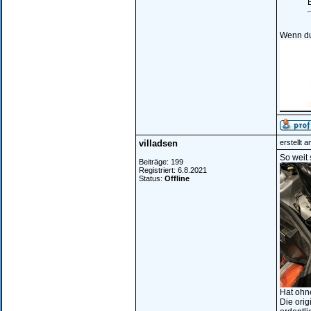
B
Wenn du 
villadsen
erstellt 
So weit 
Beiträge: 199
Registriert: 6.8.2021
Status:
Offline
Hat ohne
Die orig