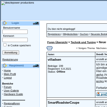
Login
Benutzername
Du bist nicht eingeloggt!
Registrieren
|
Mitgliederliste
|
Suchen
|
Neueste Beitr
Kennwort
>
> Neue 
Foren Übersicht
Technik und Tuning
in Cookie speichern
< Voriges Thema
Nächstes
Autor:
Betreff: 
villadsen
erstellt 
Registrierung
Ich bin 
Hauptmenü
Beiträge: 199
günstig
Registriert: 6.8.2021
·
Home
Hier ein
Status:
Offline
·
Mein Profil
zu
aerlys
·
Logout
Roadster
ko
jernlys
Bereiche
·
Forum
Fortsetz
·
User-Galerie
·
Hardware Guide
================
SmartRoadsterCoupe
erstellt 
·
Regionalforen
·