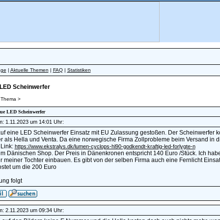
äge
|
Aktuelle Themen
|
FAQ
|
Statistiken
LED Scheinwerfer
 Thema >
Neue LED Scheinwerfer
am: 1.11.2023 um 14:01 Uhr:
auf eine LED Scheinwerfer Einsatz mit EU Zulassung gestoßen. Der Scheinwerfer k
er als Hella und Venta. Da eine norwegische Firma Zollprobleme beim Versand i
 Link:
https://www.ekstralys.dk/lumen-cyclops-hl90-godkendt-kraftig-led-forlygte-n
m Dänischen Shop. Der Preis in Dänenkronen entspricht 140 Euro /Stück. Ich hab
 meiner Tochter einbauen. Es gibt von der selben Firma auch eine Fernlicht Einsa
stet um die 200 Euro
ung folgt
am: 2.11.2023 um 09:34 Uhr: