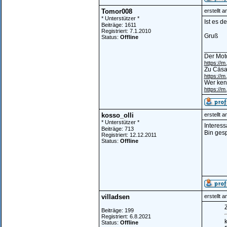
Tomor008
erstellt 
* Unterstützer *
Ist es d
Beiträge: 1611
Registriert: 7.1.2010
Gruß
Status:
Offline
______
Der Mot
https://
Zu Cäsa
https://
Wer kenn
https://
kosso_olli
erstellt 
* Unterstützer *
Interess
Beiträge: 713
Bin gesp
Registriert: 12.12.2011
Status:
Offline
villadsen
erstellt 
Z
Beiträge: 199
Registriert: 6.8.2021
k
Status:
Offline