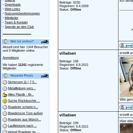
Galerie
Ich sehe
Beiträge: 9230
·
Downloads
Registriert: 8.4.2009
______
·
Web-Links
Status:
Offline
·
Nutzungsbestimmungen
·
Mitglieder
·
Team & Kontakt
·
Spende an den Club
================
Wer ist online?
Aktuell sind hier 1344 Besucher
und 0 Mitglieder online.
villadsen
erstellt 
Anmeldung
Beiträge: 199
Wir haben
11241
registrierte
Registriert: 6.8.2021
Mitglieder.
Status:
Offline
Neueste Posts
Sicherung 11 ( 7,5...
Metallleitung vers...
Alles Plastik - Br...
Wie ges
Suche Rückleuchte ...
Roadster scheint n...
Bowdenzug Türe außen
villadsen
erstellt 
Roadster aus Münch...
Hier etw
Beiträge: 199
Laufleistung nach ...
Registriert: 6.8.2021
Status:
Offline
einmal Roadster im...