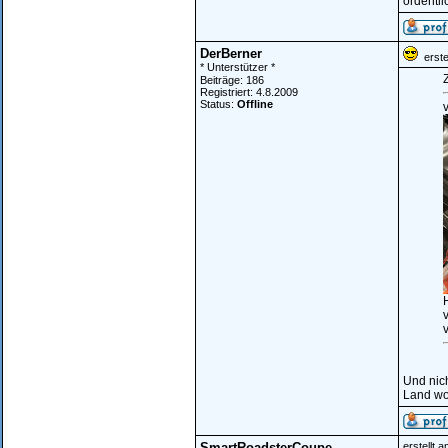
ordentli
DerBerner
erstel
* Unterstützer *
Z
Beiträge: 186
Registriert: 4.8.2009
Status:
Offline
v
v
v
Und nic
Land wo 
SmartRoadsterCoupe
erstellt 