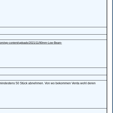
ing.com/wp-content/uploads/2021/11/90mm-Low-Beam-
uss mindestens 50 Stück abnehmen. Von wo bekommen Venta wohl deren