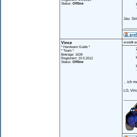
Status:
Offline
Jau. Sei
______
Vince
erstellt 
* Hardware Guide *
Z
* Team *
Beiträge: 1639
Registriert: 10.5.2012
Status:
Offline
... ich 
LG, Vin
______