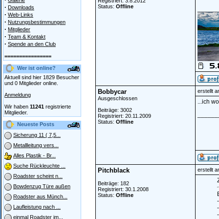
Galerie
Registriert: 3.8.2012
·
Status:
Offline
Downloads
______
·
Web-Links
·
Nutzungsbestimmungen
·
Mitglieder
·
Team & Kontakt
·
Spende an den Club
================
Wer ist online?
Aktuell sind hier 1829 Besucher
und 0 Mitglieder online.
Bobbycar
erstellt 
Anmeldung
Ausgeschlossen
...ich w
Wir haben
11241
registrierte
Beiträge: 3002
Mitglieder.
______
Registriert: 20.11.2009
Status:
Offline
Neueste Posts
Sicherung 11 ( 7,5...
Metallleitung vers...
Alles Plastik - Br...
Suche Rückleuchte ...
Pitchblack
erstellt 
Roadster scheint n...
Z
Beiträge: 182
Bowdenzug Türe außen
Registriert: 30.1.2008
Status:
Offline
Roadster aus Münch...
Laufleistung nach ...
einmal Roadster im...