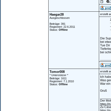
Haegar28
erstellt 
Ausgeschlossen
Z
Beiträge: 391
Registriert: 22.6.2011
Status:
Offline
Die Sup
bei etwa
Tue Dir 
Tieferl
bei sch
______
Tomor008
erstellt 
* Unterstützer *
Ich hab
Beiträge: 1611
Was gena
Registriert: 7.1.2010
War ein 
Status:
Offline
Gruß
______
Der Mot
https:/
Zu Cäsa
https://