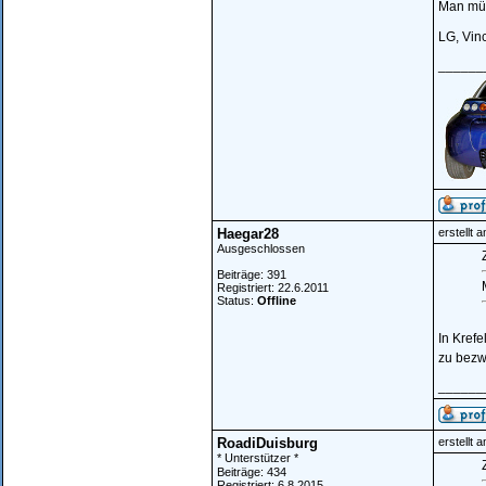
Man müs
LG, Vin
______
Haegar28
erstellt 
Ausgeschlossen
Z
Beiträge: 391
Registriert: 22.6.2011
Status:
Offline
In Krefe
zu bezwe
______
RoadiDuisburg
erstellt 
* Unterstützer *
Z
Beiträge: 434
Registriert: 6.8.2015