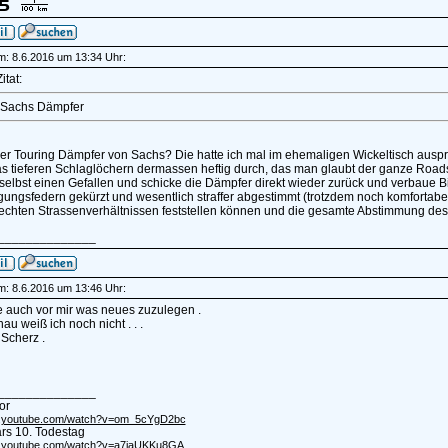
am: 8.6.2016 um 13:34 Uhr:
itat:
-Sachs Dämpfer
er Touring Dämpfer von Sachs? Die hatte ich mal im ehemaligen Wickeltisch auspr
s tieferen Schlaglöchern dermassen heftig durch, das man glaubt der ganze Roadst
selbst einen Gefallen und schicke die Dämpfer direkt wieder zurück und verbaue Bi
egungsfedern gekürzt und wesentlich straffer abgestimmt (trotzdem noch komfortab
lechten Strassenverhältnissen feststellen können und die gesamte Abstimmung des 
______________
am: 8.6.2016 um 13:46 Uhr:
e auch vor mir was neues zuzulegen .
u weiß ich noch nicht . . .
Scherz .
______________
or
/m.youtube.com/watch?v=om_5cYgD2bc
rs 10. Todestag
m.youtube.com/watch?v=a7iaUKKu8GA