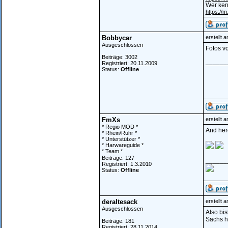
Wer kenn
https:/
Bobbycar
erstellt 
Ausgeschlossen
Fotos v
Beiträge: 3002
______
Registriert: 20.11.2009
Status:
Offline
FmXs
erstellt 
* Regio MOD *
And her
* Rhein/Ruhr *
* Unterstützer *
* Harwareguide *
* Team *
Beiträge: 127
______
Registriert: 1.3.2010
Status:
Offline
deraltesack
erstellt 
Ausgeschlossen
Also bis
Sachs h
Beiträge: 181
Registriert: 28.11.2014