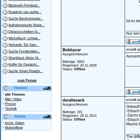
Bluetooth-Fernbedi...
Roadster neu aufge...
Suche Bordcomputer...
Ist es d
Aufnahmepunkt Wage...
______
Distanzscheiben fü...
Nur wer 
Wickeltisch, schwa...
Verkaufe: Ein Satz...
Bobbycar
erstellt 
Suche Fernlichtlam...
Ausgeschlossen
Aussem
Shortblock Motor M...
Beiträge: 3002
______
Koffer für Gepäckt...
Registriert: 20.11.2009
Status:
Offline
Suche Smart Roadst...
zum Forum
Themen
·
alle Themen
·
Bild / Video
deraltesack
erstellt 
·
Presse
Ausgeschlossen
Gekauft
·
Technik
-Eibach
Beiträge: 181
-Sachs 
Registriert: 28.11.2014
Inhalte
Status:
Offline
-Eibach
·
techn. Daten
Mache B
·
Motorpflege
______
The diff