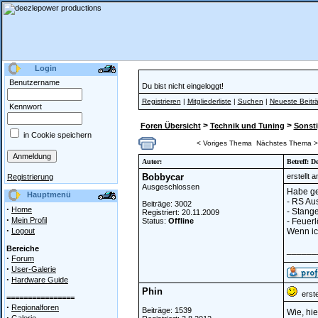
Login
Benutzername
Du bist nicht eingeloggt!
Registrieren
|
Mitgliederliste
|
Suchen
|
Neueste Beitr
Kennwort
>
>
Foren Übersicht
Technik und Tuning
Sonsti
in Cookie speichern
< Voriges Thema
Nächstes Thema >
Autor:
Betreff: D
Bobbycar
erstellt 
Registrierung
Ausgeschlossen
Habe ges
Hauptmenü
- RS Au
Beiträge: 3002
·
Home
- Stang
Registriert: 20.11.2009
·
Mein Profil
Status:
Offline
- Feuerl
·
Logout
Wenn ic
Bereiche
______
·
Forum
·
User-Galerie
·
Hardware Guide
Phin
erste
================
·
Regionalforen
Beiträge: 1539
Wie, hie
·