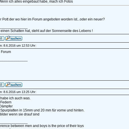
Wenn ich alles eingebaut habe, mach ich Fotos
er Pott der wo hier im Forum angeboten worden ist...oder ein neuer?
______________
einen Schatten hat, steht auf der Sonnenseite des Lebens !
am: 8.6.2016 um 12:53 Uhr:
 Forum
______________
am: 8.6.2016 um 13:25 Uhr:
 habe ich auch was.
 Federn
Dämpfer
 Spurplatten in 15mm und 20 mm für vorne und hinten.
ilder wenn sie drauf sind
______________
erence between men and boys is the price of their toys