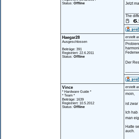
Status:
Offline
Jetzt m
______
The diff
Haegar28
erstellt 
Ausgeschlossen
Probiere
harmoni
Beiträge: 391
Federwe
Registriert: 22.6.2011
Status:
Offline
Der Rest
______
Vince
erstellt 
* Hardware Guide *
moin,
* Team *
Beiträge: 1639
Registriert: 10.5.2012
ist zwar
Status:
Offline
Ich hab 
man eige
Hatte se
auch.