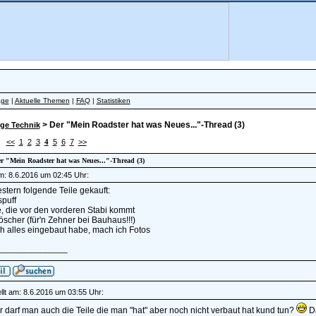
äge
|
Aktuelle Themen
|
FAQ
|
Statistiken
> Der "Mein Roadster hat was Neues..."-Thread (3)
ge Technik
<<
1
2
3
4
5
6
7
>>
er "Mein Roadster hat was Neues..."-Thread (3)
am: 8.6.2016 um 02:45 Uhr:
tern folgende Teile gekauft:
spuff
e, die vor den vorderen Stabi kommt
öscher (für'n Zehner bei Bauhaus!!!)
h alles eingebaut habe, mach ich Fotos
______________
llt am: 8.6.2016 um 03:55 Uhr:
r darf man auch die Teile die man "hat" aber noch nicht verbaut hat kund tun?
Da