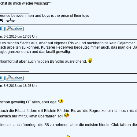
achst du mich wieder wuschig^^
______________
erence between men and boys is the price of their toys
am: 8.6.2016 um 17:05 Uhr:
 es mit den Sachs aus, aber auf eigenes Risiko und nachher bitte kein Gejammer. 
sch arbeiten zu können. Kürzerer Federweg bedeutet immer auch, das man die Däm
gbegrenzer durch und das knallt gewaltig.
komfort ist aber auch mit den B8 völlig ausreichend.
______________
am: 8.6.2016 um 18:25 Uhr:
 schon gewaltig OT alles, aber egal
auch die Eibachfedern mit Bilstein B4 drin. Bis auf die Begrenzer bin ich noch n
ntlich nur mit 50 km/h überfahren soll
inerzeit auch überlegt, die B8 zu nehmen, aber die meisten hier im Club fahren die