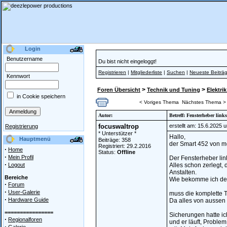
Login
Benutzername
Du bist nicht eingeloggt!
Registrieren
|
Mitgliederliste
|
Suchen
|
Neueste Beiträ
Kennwort
>
>
Foren Übersicht
Technik und Tuning
Elektrik
in Cookie speichern
< Voriges Thema
Nächstes Thema >
Autor:
Betreff: Fensterheber link
focuswaltrop
erstellt am: 15.6.2025 
Registrierung
* Unterstützer *
Hallo,
Hauptmenü
Beiträge: 358
der Smart 452 von m
Registriert: 29.2.2016
·
Home
Status:
Offline
·
Mein Profil
Der Fensterheber link
·
Logout
Alles schon zerlegt,
Anstalten.
Bereiche
Wie bekomme ich de
·
Forum
·
User-Galerie
muss die komplette T
·
Hardware Guide
Da alles von aussen 
================
Sicherungen hatte ich
·
Regionalforen
und er läuft, Proble
·