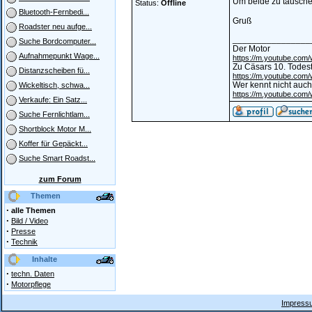
Um beide zu tausche
Status:
Offline
Bluetooth-Fernbedi...
Gruß
Roadster neu aufge...
________________
Suche Bordcomputer...
Der Motor
Aufnahmepunkt Wage...
https://m.youtube.co
Zu Cäsars 10. Todes
Distanzscheiben fü...
https://m.youtube.co
Wer kennt nicht auch
Wickeltisch, schwa...
https://m.youtube.co
Verkaufe: Ein Satz...
Suche Fernlichtlam...
Shortblock Motor M...
Koffer für Gepäckt...
Suche Smart Roadst...
zum Forum
Themen
·
alle Themen
·
Bild / Video
·
Presse
·
Technik
Inhalte
·
techn. Daten
·
Motorpflege
Impressu