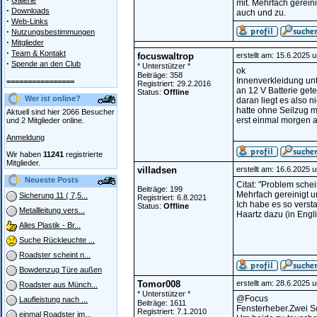
Galerie
mit. Mehrfach gereini
·
Downloads
auch und zu.
·
Web-Links
·
Nutzungsbestimmungen
·
Mitglieder
·
Team & Kontakt
focuswaltrop
erstellt am: 15.6.2025 
·
Spende an den Club
* Unterstützer *
ok
Beiträge: 358
Innenverkleidung unt
================
Registriert: 29.2.2016
an 12 V Batterie getes
Status:
Offline
Wer ist online?
daran liegt es also ni
hatte ohne Seilzug mi
Aktuell sind hier 2066 Besucher
erst einmal morgen a
und 2 Mitglieder online.
Anmeldung
Wir haben
11241
registrierte
Mitglieder.
villadsen
erstellt am: 16.6.2025 
Neueste Posts
Citat: "Problem sche
Beiträge: 199
Mehrfach gereinigt u
Sicherung 11 ( 7,5...
Registriert: 6.8.2021
Ich habe es so verst
Status:
Offline
Metallleitung vers...
Haartz dazu (in Engl
Alles Plastik - Br...
Suche Rückleuchte ...
Roadster scheint n...
Bowdenzug Türe außen
Tomor008
erstellt am: 28.6.2025 
Roadster aus Münch...
* Unterstützer *
@Focus
Laufleistung nach ...
Beiträge: 1611
Fensterheber.Zwei Sc
Registriert: 7.1.2010
einmal Roadster im...