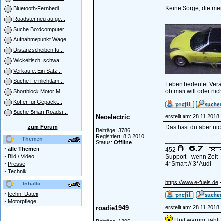
Keine Sorge, die meis
Bluetooth-Fernbedi...
Roadster neu aufge...
________________
Suche Bordcomputer...
Aufnahmepunkt Wage...
Distanzscheiben fü...
Wickeltisch, schwa...
Verkaufe: Ein Satz...
Suche Fernlichtlam...
Leben bedeutet Ver
ob man will oder nich
Shortblock Motor M...
Koffer für Gepäckt...
Suche Smart Roadst...
Neoelectric
erstellt am: 28.11.2018
zum Forum
Das hast du aber nic
Beiträge: 3786
Registriert: 8.3.2010
Themen
________________
Status:
Offline
·
alle Themen
452
·
Bild / Video
Support - wenn Zeit
·
4*Smart // 3*Audi
Presse
·
Technik
-
https://www.e-fuels.de
Inhalte
·
techn. Daten
·
Motorpflege
roadie1949
erstellt am: 28.11.2018
Und warum zahlt d