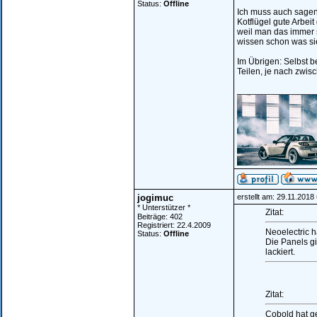
Status:
Offline
Ich muss auch sagen
Kotflügel gute Arbei
weil man das immer 
wissen schon was si
Im Übrigen: Selbst b
Teilen, je nach zwi
________________
jogimuc
erstellt am: 29.11.2018
* Unterstützer *
Zitat:
Beiträge: 402
Registriert: 22.4.2009
Neoelectric h
Status:
Offline
Die Panels gi
lackiert.
Zitat:
Cobold hat g