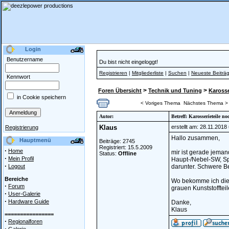
Login
Benutzername
Du bist nicht eingeloggt!
Registrieren
|
Mitgliederliste
|
Suchen
|
Neueste Beiträ
Kennwort
>
>
Foren Übersicht
Technik und Tuning
Karosser
in Cookie speichern
< Voriges Thema
Nächstes Thema >
Autor:
Betreff: Karosserieteile n
Klaus
erstellt am: 28.11.2018
Registrierung
Hallo zusammen,
Hauptmenü
Beiträge: 2745
Registriert: 15.5.2009
·
Home
mir ist gerade jema
Status:
Offline
·
Mein Profil
Haupt-/Nebel-SW, Spoi
·
Logout
darunter. Schwere B
Bereiche
Wo bekomme ich die T
·
Forum
grauen Kunststoffteil
·
User-Galerie
·
Hardware Guide
Danke,
Klaus
================
·
Regionalforen
·