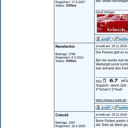
Bei Smart nachfrage
Registriert: 17.9.2007
Status:
Offline
________________
Gruß Holger
´
Neoelectric
erstellt am: 29.11.2018
Die Panels gibt es n
Beiträge: 3786
Registriert: 8.3.2010
Bei mir wurde mal de
Status:
Offline
Werkstatt sonst nich
war anhand des Farb
________________
452
Support - wenn Zeit
4*Smart // 3*Audi
-
https://www.e-fuels.de
Cobold
erstellt am: 29.11.2018
Beim Fortwo waren d
Beiträge: 2387
die Teile ab Werk gr
Registriert: 16.4.2003