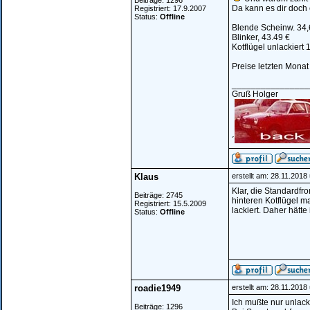
Beiträge: 1296
Da kann es dir doch 
Registriert: 17.9.2007
Status:
Offline
Blende Scheinw. 34,
Blinker, 43.49 €
Kotflügel unlackiert 
Preise letzten Monat
________________
Gruß Holger
´
Klaus
erstellt am: 28.11.2018
Klar, die Standardfr
Beiträge: 2745
hinteren Kotflügel m
Registriert: 15.5.2009
lackiert. Daher hätte
Status:
Offline
roadie1949
erstellt am: 28.11.2018
Ich mußte nur unlack
Beiträge: 1296