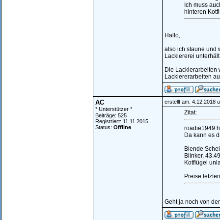
Ich muss auc
hinteren Kotfl
Hallo,
also ich staune und
Lackiererei unterhäl
Die Lackierarbeiten 
Lackiererarbeiten au
AC
erstellt am: 4.12.2018 
* Unterstützer *
Zitat:
Beiträge: 525
Registriert: 11.11.2015
Status:
Offline
roadie1949 h
Da kann es di
Blende Schei
Blinker, 43.4
Kotflügel unl
Preise letzte
Geht ja noch von den