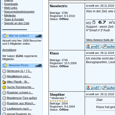
Galerie
·
Downloads
Neoelectric
erstellt am: 28.11.2018
·
Web-Links
·
Also in der Zeit, wi
Nutzungsbestimmungen
Beiträge: 3786
·
Mitglieder
Registriert: 8.3.2010
________________
·
Status:
Offline
Team & Kontakt
·
452
Spende an den Club
Support - wenn Zeit
================
4*Smart // 3*Audi
Wer ist online?
-
https://www.e-fuels.de
Aktuell sind hier 1808 Besucher
und 0 Mitglieder online.
Anmeldung
Klaus
erstellt am: 28.11.2018
Wir haben
11241
registrierte
Ich möchte nicht di
Mitglieder.
Beiträge: 2745
Bezugsquellen, Leut
Registriert: 15.5.2009
Neueste Posts
Status:
Offline
Sicherung 11 ( 7,5...
Metallleitung vers...
Alles Plastik - Br...
Suche Rückleuchte ...
Roadster scheint n...
Skeptiker
erstellt am: 28.11.2018
Bowdenzug Türe außen
* Moderator *
Zitat:
Roadster aus Münch...
Beiträge: 2934
Registriert: 9.6.2004
Klaus hat ges
Laufleistung nach ...
Status:
Offline
einmal Roadster im...