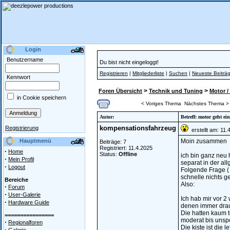
Login
Benutzername
Du bist nicht eingeloggt!
Registrieren
|
Mitgliederliste
|
Suchen
|
Neueste Beiträ
Kennwort
>
>
Foren Übersicht
Technik und Tuning
Motor /
in Cookie speichern
< Voriges Thema
Nächstes Thema >
Autor:
Betreff: motor geht e
kompensationsfahrzeug
Registrierung
erstellt am: 11.
Hauptmenü
Moin zusammen
Beiträge: 7
Registriert: 11.4.2025
·
Home
Status:
Offline
ich bin ganz neu 
·
Mein Profil
separat in der al
·
Logout
Folgende Frage ( f
schnelle nichts g
Bereiche
Also:
·
Forum
·
User-Galerie
Ich hab mir vor 
·
Hardware Guide
denen immer dra
Die hatten kaum t
================
moderat bis unspo
·
Regionalforen
Die kiste ist die
·