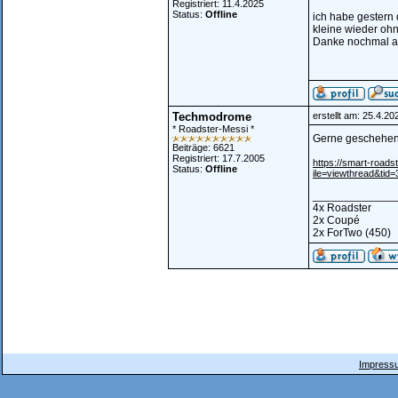
Registriert: 11.4.2025
Status:
Offline
ich habe gestern 
kleine wieder oh
Danke nochmal an
Techmodrome
erstellt am: 25.4.2
* Roadster-Messi *
Gerne geschehe
Beiträge: 6621
Registriert: 17.7.2005
https://smart-roa
Status:
Offline
ile=viewthread&tid
_____________
4x Roadster
2x Coupé
2x ForTwo (450)
Impressu