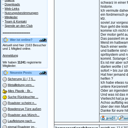
Galerie
schwarz in einer 
·
Downloads
historie.
·
Web-Links
Ich vermute dahe
·
Nutzungsbestimmungen
ein fordmensch ge
·
Mitglieder
kfz.
·
Team & Kontakt
soviel zur vorgesc
·
Spende an den Club
Nun geht die kist
komme ich nicht m
================
Der motor geht au
Das passiert im a
Wer ist online?
Meist im halbwar
Aktuell sind hier 2163 Besucher
Nach einer weile 
und 1 Mitglied online.
und batterie sind
spritsystem und n
Anmeldung
kommt. Solange Ga
Wir haben
11241
registrierte
Es ist mir aber s
Mitglieder.
starten wollte ( 
sofort > bis zur 
Neueste Posts
Hat hier jemand 
helfen ?
Sicherung 11 ( 7,5...
Ich habe etwas ru
Metallleitung vers...
untere Kerzenreih
Oder an irgende
Alles Plastik - Br...
Und was ist das m
Suche Rückleuchte ...
Vielleicht hat ja 
Achso auffällig wa
Roadster scheint n...
über der min Mark
Bowdenzug Türe außen
Danke für eure hi
Roadster aus Münch...
Laufleistung nach ...
einmal Roadster im...
erstellt am: 12.4.2