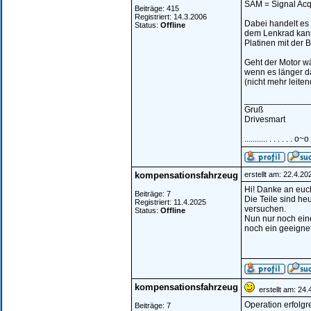
SAM = Signal Acqu
Beiträge: 415
Registriert: 14.3.2006
Dabei handelt es 
Status:
Offline
dem Lenkrad kann
Platinen mit der 
Geht der Motor w
wenn es länger da
(nicht mehr leite
_____________
Gruß
Drivesmart
........... . . . . . . o~o
kompensationsfahrzeug
erstellt am: 22.4.2
Hi! Danke an euch
Beiträge: 7
Die Teile sind h
Registriert: 11.4.2025
versuchen.
Status:
Offline
Nun nur noch eine
noch ein geeignet
kompensationsfahrzeug
erstellt am: 24.
Operation erfolgre
Beiträge: 7