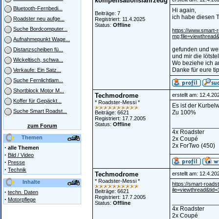
kompensationsfahrzeug
Bluetooth-Fernbedi...
Hi again,
Beiträge: 7
ich habe diesen T
Roadster neu aufge...
Registriert: 11.4.2025
Status:
Offline
Suche Bordcomputer...
https://www.smart
mp;file=viewthread
Aufnahmepunkt Wage...
gefunden und werd
Distanzscheiben fü...
und mir die löts
Wickeltisch, schwa...
Wo beziehe ich a
Danke für eure tip
Verkaufe: Ein Satz...
Suche Fernlichtlam...
Shortblock Motor M...
Techmodrome
erstellt am: 12.4.2
Koffer für Gepäckt...
* Roadster-Messi *
Es ist der Kurbel
Suche Smart Roadst...
Zu 100%
Beiträge: 6621
Registriert: 17.7.2005
Status:
Offline
_____________
zum Forum
4x Roadster
Themen
2x Coupé
2x ForTwo (450)
·
alle Themen
·
Bild / Video
·
Presse
·
Technik
Techmodrome
erstellt am: 12.4.2
* Roadster-Messi *
Inhalte
https://smart-roa
ile=viewthread&tid
·
Beiträge: 6621
techn. Daten
Registriert: 17.7.2005
·
Motorpflege
_____________
Status:
Offline
4x Roadster
2x Coupé