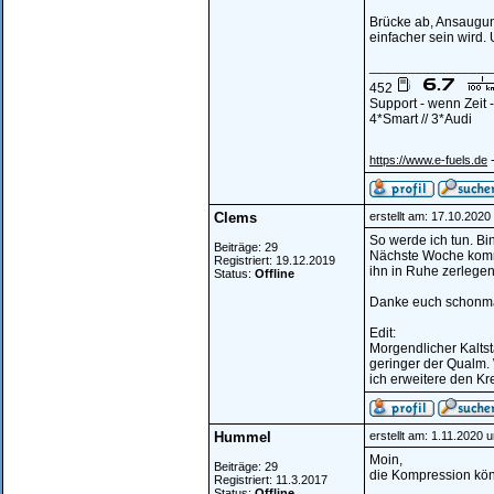
Brücke ab, Ansaugun
einfacher sein wird.
________________
452
Support - wenn Zeit
4*Smart // 3*Audi
-
https://www.e-fuels.de
Clems
erstellt am: 17.10.202
So werde ich tun. Bin
Beiträge: 29
Nächste Woche komm
Registriert: 19.12.2019
ihn in Ruhe zerlegen
Status:
Offline
Danke euch schonmal
Edit:
Morgendlicher Kaltst
geringer der Qualm. 
ich erweitere den Kr
Hummel
erstellt am: 1.11.2020 
Moin,
Beiträge: 29
die Kompression kön
Registriert: 11.3.2017
Status:
Offline