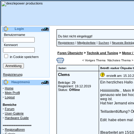
Login
Benutzername
Du bist nicht eingeloggt!
Registrieren
|
Mitgliederliste
|
Suchen
|
Neueste Beiträ
Kennwort
>
>
Foren Übersicht
Technik und Tuning
Motor /
in Cookie speichern
< Voriges Thema
Nächstes Thema >
Autor:
Betreff: starker Ölqualm 
Clems
Registrierung
erstellt am: 15.10.
Hauptmenü
Ein herzliches Hallo 
Beiträge: 29
Registriert: 19.12.2019
·
Home
Status:
Offline
Hiiiiiiiiiiiiiilfe...
·
Mein Profil
genauso wie bei hoch
·
Logout
weg ist.
Hat hier Jemand ein
Bereiche
·
Forum
Teillastentlüftung? Ö
·
User-Galerie
·
Hardware Guide
Edit: habe eben mal
================
·
Regionalforen
[Bearbeitet am 15/1
·