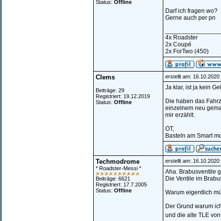
Status:
Offline
Darf ich fragen wo?
Gerne auch per pn
________________
4x Roadster
2x Coupé
2x ForTwo (450)
Clems
erstellt am: 16.10.2020
Ja klar, ist ja kein
Beiträge: 29
Registriert: 19.12.2019
Die haben das Fahrz
Status:
Offline
einzelnem neu gemac
mir erzählt.
OT,
Basteln am Smart mus
Techmodrome
erstellt am: 16.10.202
* Roadster-Messi *
Aha. Brabusventile gib
Die Ventile im Brabu
Beiträge: 6621
Registriert: 17.7.2005
Status:
Offline
Warum eigentlich mü
Der Grund warum ich f
und die alte TLE von