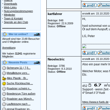
Galerie
·
Downloads
·
Web-Links
·
Nutzungsbestimmungen
kartfahrer
erstellt am: 15.10.202
·
Mitglieder
·
Team & Kontakt
Hi,
Beiträge: 848
·
Spende an den Club
Registriert: 22.6.2009
hast schonmal von u
Status:
Offline
================
Öl auf dem Auspuff, 
Wer ist online?
LG, Peter
Aktuell sind hier 2148 Besucher
und 0 Mitglieder online.
________________
Anmeldung
Wir haben
11241
registrierte
Mitglieder.
Neoelectric
erstellt am: 15.10.202
Neueste Posts
Also ein paar mehr I
Beiträge: 3786
Sicherung 11 ( 7,5...
Registriert: 8.3.2010
Welcher Motor, was h
Status:
Offline
Metallleitung vers...
Etc.
Alles Plastik - Br...
________________
Suche Rückleuchte ...
452
Roadster scheint n...
Support - wenn Zeit
4*Smart // 3*Audi
Bowdenzug Türe außen
Roadster aus Münch...
-
https://www.e-fuels.de
Laufleistung nach ...
einmal Roadster im...