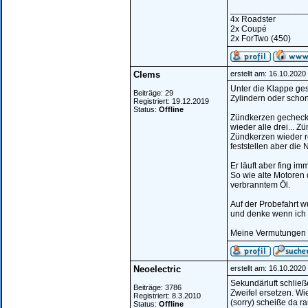
________________
4x Roadster
2x Coupé
2x ForTwo (450)
Clems
erstellt am: 16.10.202
Unter die Klappe ge
Beiträge: 29
Zylindern oder schon 
Registriert: 19.12.2019
Status:
Offline
Zündkerzen gecheckt 
wieder alle drei... 
Zündkerzen wieder r
feststellen aber die
Er läuft aber fing i
So wie alte Motoren 
verbranntem Öl.
Auf der Probefahrt 
und denke wenn ich i
Meine Vermutungen b
Neoelectric
erstellt am: 16.10.202
Sekundärluft schließ
Beiträge: 3786
Zweifel ersetzen. Wi
Registriert: 8.3.2010
(sorry) scheiße da ra
Status:
Offline