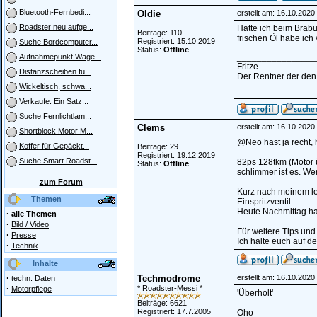
Bluetooth-Fernbedi...
Oldie
erstellt am: 16.10.202
Roadster neu aufge...
Hatte ich beim Brabu
Beiträge: 110
frischen Öl habe ich
Registriert: 15.10.2019
Suche Bordcomputer...
Status:
Offline
________________
Aufnahmepunkt Wage...
Fritze
Distanzscheiben fü...
Der Rentner der den 
Wickeltisch, schwa...
Verkaufe: Ein Satz...
Suche Fernlichtlam...
Clems
erstellt am: 16.10.202
Shortblock Motor M...
@Neo hast ja recht,
Koffer für Gepäckt...
Beiträge: 29
Registriert: 19.12.2019
Suche Smart Roadst...
82ps 128tkm (Motor ü
Status:
Offline
schlimmer ist es. Wen
zum Forum
Kurz nach meinem letz
Themen
Einspritzventil.
Heute Nachmittag hab
·
alle Themen
·
Bild / Video
Für weitere Tips und
·
Presse
Ich halte euch auf 
·
Technik
Inhalte
·
Techmodrome
erstellt am: 16.10.2020
techn. Daten
·
* Roadster-Messi *
Motorpflege
'Überholt'
Beiträge: 6621
Registriert: 17.7.2005
Oho