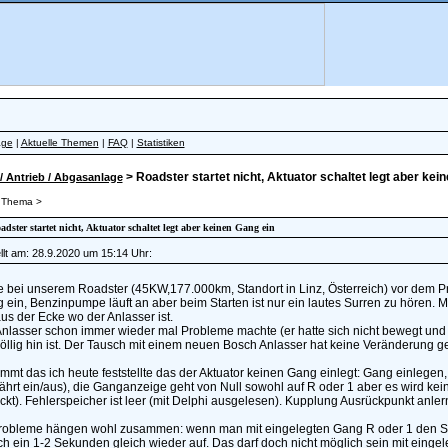
äge
|
Aktuelle Themen
|
FAQ
|
Statistiken
> Roadster startet nicht, Aktuator schaltet legt aber kei
/ Antrieb / Abgasanlage
 Thema >
oadster startet nicht, Aktuator schaltet legt aber keinen Gang ein
lt am: 28.9.2020 um 15:14 Uhr:
e bei unserem Roadster (45KW,177.000km, Standort in Linz, Österreich) vor dem Pr
ein, Benzinpumpe läuft an aber beim Starten ist nur ein lautes Surren zu hören. M
s der Ecke wo der Anlasser ist.
Anlasser schon immer wieder mal Probleme machte (er hatte sich nicht bewegt un
 völlig hin ist. Der Tausch mit einem neuen Bosch Anlasser hat keine Veränderung g
mt das ich heute feststellte das der Aktuator keinen Gang einlegt: Gang einlegen,
ährt ein/aus), die Ganganzeige geht von Null sowohl auf R oder 1 aber es wird ke
kt). Fehlerspeicher ist leer (mit Delphi ausgelesen). Kupplung Ausrückpunkt anler
robleme hängen wohl zusammen: wenn man mit eingelegten Gang R oder 1 den Schlü
h ein 1-2 Sekunden gleich wieder auf. Das darf doch nicht möglich sein mit eingel