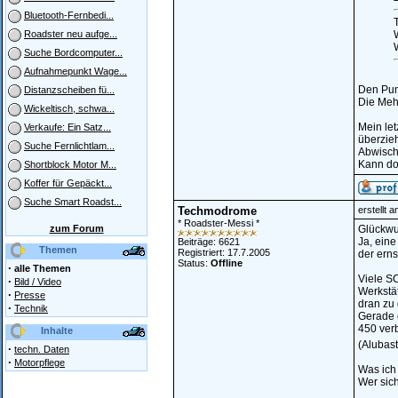
Bluetooth-Fernbedi...
W
Roadster neu aufge...
W
Suche Bordcomputer...
Aufnahmepunkt Wage...
Den Punk
Distanzscheiben fü...
Die Mehr
Wickeltisch, schwa...
Mein let
Verkaufe: Ein Satz...
überzie
Suche Fernlichtlam...
Abwische
Kann doc
Shortblock Motor M...
Koffer für Gepäckt...
Suche Smart Roadst...
Techmodrome
erstellt 
* Roadster-Messi *
zum Forum
Glückwu
Ja, eine
Beiträge: 6621
Themen
Registriert: 17.7.2005
der erns
Status:
Offline
·
alle Themen
Viele SC
·
Bild / Video
Werkstät
·
Presse
dran zu 
·
Technik
Gerade e
450 ver
Inhalte
(Alubast
·
techn. Daten
·
Motorpflege
Was ich 
Wer sich