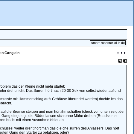
smart-roadster-club.de
nen Gang ein
oblem das der Kleine nicht mehr startet:
otor dreht nicht. Das Surren hört nach 20-30 Sek von selbst wieder auf und
d musste mit Hammerschlag aufs Gehäuse überredet werden) dachte ich das
ebracht.
 auf die Bremse steigen und man hört ihn schalten (check von unten zeigt der
in Gang eingelegt, die Räder lassen sich ohne Mühe drehen (Roadster ist
nen bricht mit einen Ausnahmefehler ab.
ssel weiter dreht hört man das gleiche surren des Anlassers. Das hört
egten Gang den Starter zu betätigen, oder?