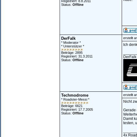
Registriert: 8.8.2011
Status:
Offline
DerFalk
erstellt 
* Moderator *
Ich denk
* Unterstützer *
______
Beiträge: 2895
Registriert: 31.3.2011
DerFalk
Status:
Offline
Techmodrome
erstellt 
* Roadster-Messi *
Nicht zw
Beiträge: 6621
Registriert: 17.7.2005
Gerade 
Status:
Offline
Weiterhe
Damit ka
testen, 
______
4x Road