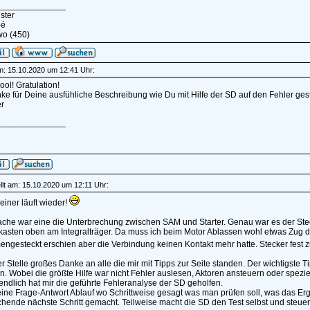
______________
ster
pé
wo (450)
am: 15.10.2020 um 12:41 Uhr:
ol! Gratulation!
e für Deine ausfühliche Beschreibung wie Du mit Hilfe der SD auf den Fehler gest
r
______________
lt am: 15.10.2020 um 12:11 Uhr:
einer läuft wieder!
che war eine die Unterbrechung zwischen SAM und Starter. Genau war es der Stec
erkasten oben am Integralträger. Da muss ich beim Motor Ablassen wohl etwas Zug
ngesteckt erschien aber die Verbindung keinen Kontakt mehr hatte. Stecker fest
r Stelle großes Danke an alle die mir mit Tipps zur Seite standen. Der wichtigste T
. Wobei die größte Hilfe war nicht Fehler auslesen, Aktoren ansteuern oder spezie
ndlich hat mir die geführte Fehleranalyse der SD geholfen.
eine Frage-Antwort Ablauf wo Schrittweise gesagt was man prüfen soll, was das Erg
hende nächste Schritt gemacht. Teilweise macht die SD den Test selbst und steuert 