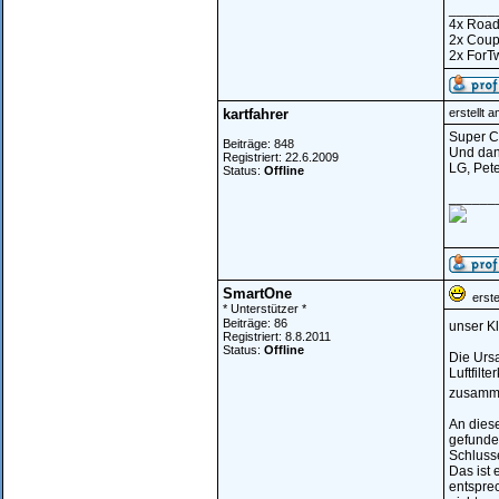
______
4x Road
2x Cou
2x ForT
kartfahrer
erstellt 
Super Co
Beiträge: 848
Und dank
Registriert: 22.6.2009
LG, Pete
Status:
Offline
______
SmartOne
erstel
* Unterstützer *
Beiträge: 86
unser Kl
Registriert: 8.8.2011
Status:
Offline
Die Ursa
Luftfilt
zusamme
An diese
gefunden
Schlusse
Das ist 
entsprec