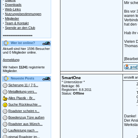
Galerie
Mir sche
·
Downloads
·
Web-Links
Bis vor 
·
Nutzungsbestimmungen
waren te
·
Mitglieder
Verbind
·
Team & Kontakt
hat den 
·
Spende an den Club
Hab ihr 
================
Vielen 
Wer ist online?
Thomas
Aktuell sind hier 1596 Besucher
und 0 Mitglieder online.
[Bearbe
Anmeldung
Wir haben
11241
registrierte
Mitglieder.
SmartOne
erstellt 
Neueste Posts
* Unterstützer *
Z
Sicherung 11 ( 7,5...
Beiträge: 86
Registriert: 8.8.2011
Metallleitung vers...
Status:
Offline
Alles Plastik - Br...
J
Suche Rückleuchte ...
Roadster scheint n...
Danke!
Bowdenzug Türe außen
Der Ansi
Roadster aus Münch...
Werkstat
Laufleistung nach ...
Z
einmal Roadster im...