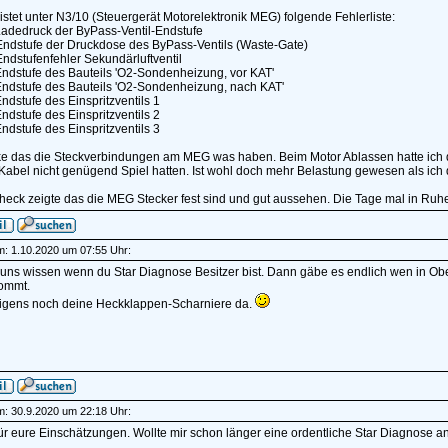
istet unter N3/10 (Steuergerät Motorelektronik MEG) folgende Fehlerliste:
adedruck der ByPass-Ventil-Endstufe
ndstufe der Druckdose des ByPass-Ventils (Waste-Gate)
dstufenfehler Sekundärluftventil
ndstufe des Bauteils 'O2-Sondenheizung, vor KAT'
ndstufe des Bauteils 'O2-Sondenheizung, nach KAT'
dstufe des Einspritzventils 1
dstufe des Einspritzventils 2
dstufe des Einspritzventils 3
ke das die Steckverbindungen am MEG was haben. Beim Motor Ablassen hatte ich d
Kabel nicht genügend Spiel hatten. Ist wohl doch mehr Belastung gewesen als ich 
heck zeigte das die MEG Stecker fest sind und gut aussehen. Die Tage mal in Ruh
am: 1.10.2020 um 07:55 Uhr:
uns wissen wenn du Star Diagnose Besitzer bist. Dann gäbe es endlich wen in Oberö
kommt.
igens noch deine Heckklappen-Scharniere da.
am: 30.9.2020 um 22:18 Uhr:
r eure Einschätzungen. Wollte mir schon länger eine ordentliche Star Diagnose ansc