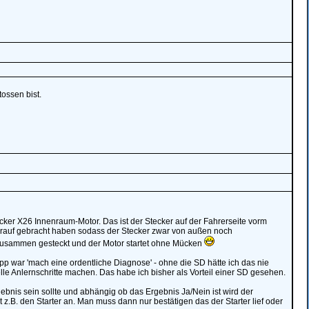
ossen bist.
ker X26 Innenraum-Motor. Das ist der Stecker auf der Fahrerseite vorm
 drauf gebracht haben sodass der Stecker zwar von außen noch
 zusammen gesteckt und der Motor startet ohne Mücken
ipp war 'mach eine ordentliche Diagnose' - ohne die SD hätte ich das nie
lle Anlernschritte machen. Das habe ich bisher als Vorteil einer SD gesehen.
ebnis sein sollte und abhängig ob das Ergebnis Ja/Nein ist wird der
z.B. den Starter an. Man muss dann nur bestätigen das der Starter lief oder