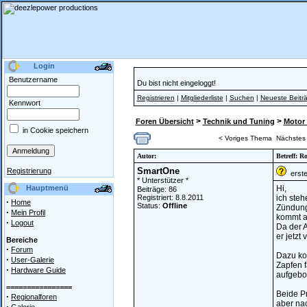
Login
Benutzername
Du bist nicht eingeloggt!
Registrieren
|
Mitgliederliste
|
Suchen
|
Neueste Beitr
Kennwort
>
>
Foren Übersicht
Technik und Tuning
Motor 
in Cookie speichern
< Voriges Thema
Nächstes
Autor:
Betreff: R
SmartOne
Registrierung
erstel
* Unterstützer *
Hauptmenü
Hi,
Beiträge: 86
Registriert: 8.8.2011
ich steh
·
Home
Status:
Offline
Zündung 
·
Mein Profil
kommt au
·
Logout
Da der 
er jetzt
Bereiche
·
Forum
Dazu kom
·
User-Galerie
Zapfen f
·
Hardware Guide
aufgeboc
================
Beide P
·
Regionalforen
aber nac
·