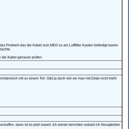
as Problem das die Kabel zum MEG so am Luftfilter Kasten befestigt waren
dachte.
e die Kabel genauer prüfen.
sterreich mit so einem Teil. Gibt ja doch viel wo man mit Delpi nicht mehr
haffen, dann ist es jetzt soweit. Ich werde berichten sobald ich Neuigkeiten