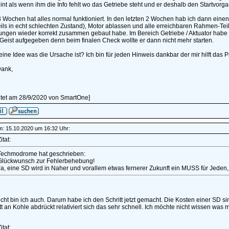
int als wenn ihm die Info fehlt wo das Getriebe steht und er deshalb den Startvorgang 
3 Wochen hat alles normal funktioniert. In den letzten 2 Wochen hab ich dann eine
ils in echt schlechten Zustand), Motor ablassen und alle erreichbaren Rahmen-Teile 
ungen wieder korrekt zusammen gebaut habe. Im Bereich Getriebe / Aktuator habe
Geist aufgegeben denn beim finalen Check wollte er dann nicht mehr starten.
eine Idee was die Ursache ist? Ich bin für jeden Hinweis dankbar der mir hilft das
Dank,
itet am 28/9/2020 von SmartOne]
am: 15.10.2020 um 16:32 Uhr:
itat:
Techmodrome hat geschrieben:
Glückwunsch zur Fehlerbehebung!
a, eine SD wird in Naher und vorallem etwas fernerer Zukunft ein MUSS für Jeden, d
cht bin ich auch. Darum habe ich den Schritt jetzt gemacht. Die Kosten einer SD s
t an Kohle abdrückt relativiert sich das sehr schnell. Ich möchte nicht wissen was m
itat: