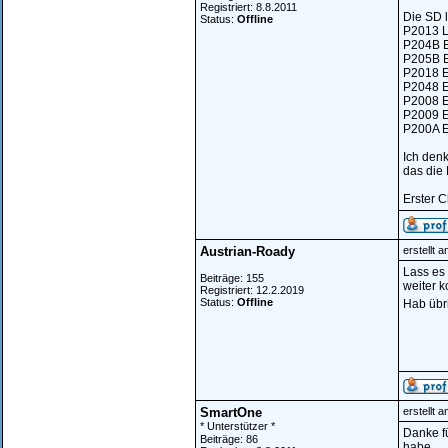
Registriert: 8.8.2011
Die SD l
Status:
Offline
P2013 L
P204B E
P205B En
P2018 E
P2048 E
P2008 En
P2009 En
P200A En
Ich den
das die 
Erster C
Austrian-Roady
erstellt 
Lass es 
Beiträge: 155
weiter 
Registriert: 12.2.2019
Status:
Offline
Hab übr
SmartOne
erstellt 
* Unterstützer *
Danke fü
Beiträge: 86
habe.