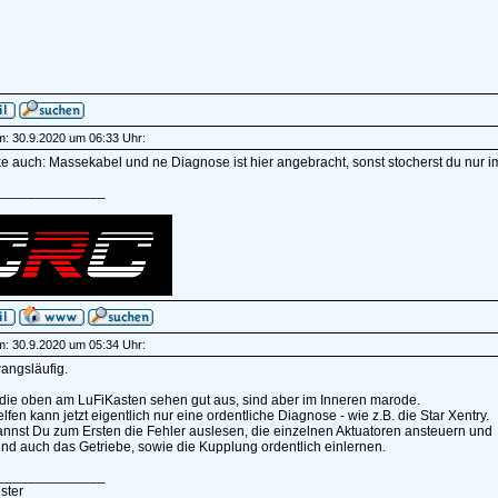
am: 30.9.2020 um 06:33 Uhr:
e auch: Massekabel und ne Diagnose ist hier angebracht, sonst stocherst du nur i
______________
am: 30.9.2020 um 05:34 Uhr:
angsläufig.
die oben am LuFiKasten sehen gut aus, sind aber im Inneren marode.
lfen kann jetzt eigentlich nur eine ordentliche Diagnose - wie z.B. die Star Xentry.
nnst Du zum Ersten die Fehler auslesen, die einzelnen Aktuatoren ansteuern und
und auch das Getriebe, sowie die Kupplung ordentlich einlernen.
______________
ster