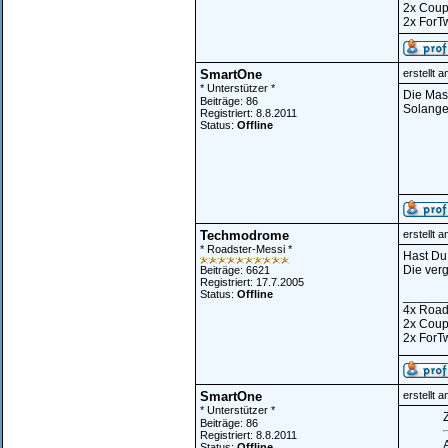
2x Cou
2x ForT
SmartOne
erstellt 
* Unterstützer *
Die Mass
Beiträge: 86
Solange 
Registriert: 8.8.2011
Status:
Offline
Techmodrome
erstellt 
* Roadster-Messi *
Hast Du 
Die ver
Beiträge: 6621
Registriert: 17.7.2005
Status:
Offline
______
4x Road
2x Cou
2x ForT
SmartOne
erstellt 
* Unterstützer *
Z
Beiträge: 86
Registriert: 8.8.2011
Status:
Offline