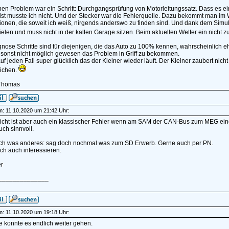
en Problem war ein Schritt: Durchgangsprüfung von Motorleitungssatz. Dass es ei
ist musste ich nicht. Und der Stecker war die Fehlerquelle. Dazu bekommt man im W
tionen, die soweit ich weiß, nirgends anderswo zu finden sind. Und dank dem Si
elen und muss nicht in der kalten Garage sitzen. Beim aktuellen Wetter ein nicht z
nose Schritte sind für diejenigen, die das Auto zu 100% kennen, wahrscheinlich eh
 sonst nicht möglich gewesen das Problem in Griff zu bekommen.
auf jeden Fall super glücklich das der Kleiner wieder läuft. Der Kleiner zaubert ni
eichen.
Thomas
am: 11.10.2020 um 21:42 Uhr:
 nicht ist aber auch ein klassischer Fehler wenn am SAM der CAN-Bus zum MEG ei
uch sinnvoll.
ch was anderes: sag doch nochmal was zum SD Erwerb. Gerne auch per PN.
ch auch interessieren.
r
______________
am: 11.10.2020 um 19:18 Uhr:
e konnte es endlich weiter gehen.