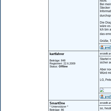
nicht.
Bei mein
Stecker 
Informa
durchspi
Die Diag
wäre es
Ich bin 
das err
Grüße, 
kartfahrer
erstellt 
Startet
Beiträge: 848
sicher a
Registriert: 22.6.2009
Status:
Offline
Aber no
Würd mi
LG, Pete
______
SmartOne
erstellt 
* Unterstützer *
so, heut
Beiträge: 86