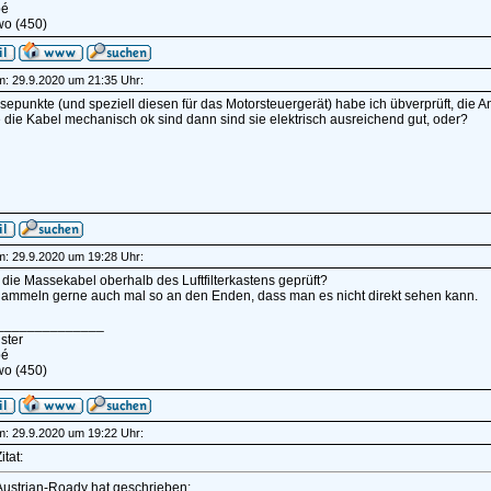
pé
wo (450)
am: 29.9.2020 um 21:35 Uhr:
epunkte (und speziell diesen für das Motorsteuergerät) habe ich übverprüft, die A
die Kabel mechanisch ok sind dann sind sie elektrisch ausreichend gut, oder?
am: 29.9.2020 um 19:28 Uhr:
die Massekabel oberhalb des Luftfilterkastens geprüft?
gammeln gerne auch mal so an den Enden, dass man es nicht direkt sehen kann.
______________
ster
pé
wo (450)
am: 29.9.2020 um 19:22 Uhr:
itat:
Austrian-Roady hat geschrieben: