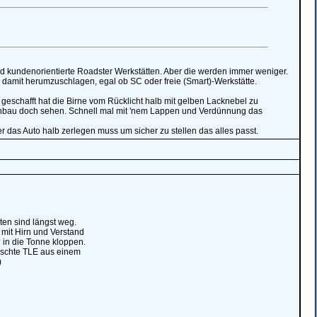
nd kundenorientierte Roadster Werkstätten. Aber die werden immer weniger.
ch damit herumzuschlagen, egal ob SC oder freie (Smart)-Werkstätte.
geschafft hat die Birne vom Rücklicht halb mit gelben Lacknebel zu
enbau doch sehen. Schnell mal mit 'nem Lappen und Verdünnung das
her das Auto halb zerlegen muss um sicher zu stellen das alles passt.
en sind längst weg.
 mit Hirn und Verstand
 in die Tonne kloppen.
auschte TLE aus einem
)