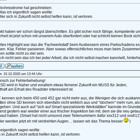
Techmodrome hat geschrieben:
as ich eigentlich sagen wollte:
er sich in Zukunft nicht selbst helfen kann, ist verloren.
t haben wir schon längst überschritten. Es gibt sicher noch fähige, kompetente u
heit ist jetzt schon mit unserem Auto überfordert oder hat schlicht keinen Bock si
ztes Highlight war das die 'Fachwerkstatt' beim Ausbessern eines Parkschadens es 
hen. Klar, Fehler passieren. Aber sowas offensichtliches muss man beim Zusamm
n sollte nicht zu viel sein.
h nicht sein das ich bei jeder Arbeit, die ich nicht selbst machen kann/will, hinter
am: 15.10.2020 um 13:44 Uhr:
nsch zur Fehlerbehebung!
 SD wird in Naher und vorallem etwas fernerer Zukunft ein MUSS für Jeden,
thaft am Erhalt des Roadster interessiert ist.
 kennen sich beim 450 und 452 gar nicht mehr aus, die Wenigen die sich auskannt
ten ohne SD kennen sich ebenfalls nicht wirklich aus und "stochern" mehr rum, als
gehen. Und auch auf "sich auf Smart spezialisierte Werkstätten" kannste im Grunde
rst gestern war wieder einer aus frischer Inspektion bei mit, dem sie die neu get
baut haben. (Smart hat nicht umsonst zwei Teilenummern dafür xxx312 und xxx612
ler werden jetzt eh mit verdrehten Augen.... lassen wir das Thema besser
)
eigentlich sagen wollte:
 in Zukunft nicht selbst helfen kann, ist verloren.