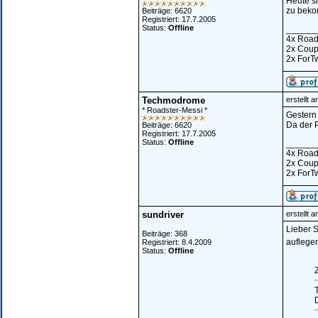
Heute si
zu beko
Beiträge: 6620
Registriert: 17.7.2005
Status:
Offline
______
4x Road
2x Cou
2x ForT
Techmodrome
erstellt 
* Roadster-Messi *
Gestern 
Da der P
Beiträge: 6620
Registriert: 17.7.2005
Status:
Offline
______
4x Road
2x Cou
2x ForT
sundriver
erstellt 
Lieber S
Beiträge: 368
auflege
Registriert: 8.4.2009
Status:
Offline
Z
D