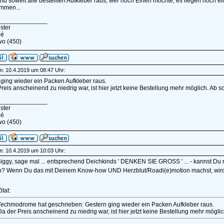
nd soweit alle bestellten Aufkleber raus, wer noch Einen möchte, es liegen noch e
mmen...
______________
ster
pé
wo (450)
am: 10.4.2019 um 08:47 Uhr:
ging wieder ein Packen Aufkleber raus.
reis anscheinend zu niedrig war, ist hier jetzt keine Bestellung mehr möglich. Ab so
______________
ster
pé
wo (450)
am: 10.4.2019 um 10:03 Uhr:
iggy, sage mal ... entsprechend Deichkinds ' DENKEN SIE GROSS ' ... - kannst Du 
n? Wenn Du das mit Deinem Know-how UND Herzblut/Roadi(e)motion machst, wird 
itat:
Techmodrome hat geschrieben: Gestern ging wieder ein Packen Aufkleber raus.
a der Preis anscheinend zu niedrig war, ist hier jetzt keine Bestellung mehr möglich