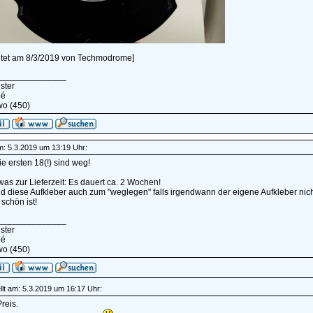
itet am 8/3/2019 von Techmodrome]
______________
ster
pé
wo (450)
am: 5.3.2019 um 13:19 Uhr:
e ersten 18(!) sind weg!
as zur Lieferzeit: Es dauert ca. 2 Wochen!
nd diese Aufkleber auch zum "weglegen" falls irgendwann der eigene Aufkleber nich
schön ist!
______________
ster
pé
wo (450)
lt am: 5.3.2019 um 16:17 Uhr:
reis.