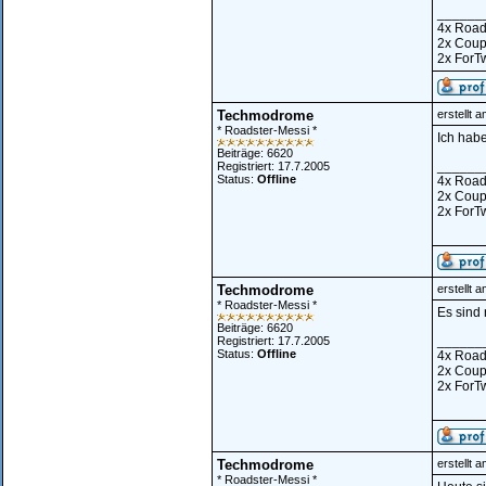
______
4x Road
2x Cou
2x ForT
Techmodrome
erstellt 
* Roadster-Messi *
Ich habe
Beiträge: 6620
______
Registriert: 17.7.2005
Status:
Offline
4x Road
2x Cou
2x ForT
Techmodrome
erstellt 
* Roadster-Messi *
Es sind
Beiträge: 6620
______
Registriert: 17.7.2005
Status:
Offline
4x Road
2x Cou
2x ForT
Techmodrome
erstellt 
* Roadster-Messi *