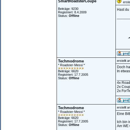
SmartRoadsterCoupe
erstel
Beiträge: 9230
Hast du
Registriert: 8.4.2009
Status:
Offline
______
Techmodrome
erstellt 
* Roadster-Messi *
Doch ha
In etwas
Beiträge: 6620
Registriert: 17.7.2005
Status:
Offline
______
4x Road
2x Cou
2x ForT
Techmodrome
erstellt 
* Roadster-Messi *
Eine Bit
Beiträge: 6620
Registriert: 17.7.2005
Ich bin 
Status:
Offline
Am WE we