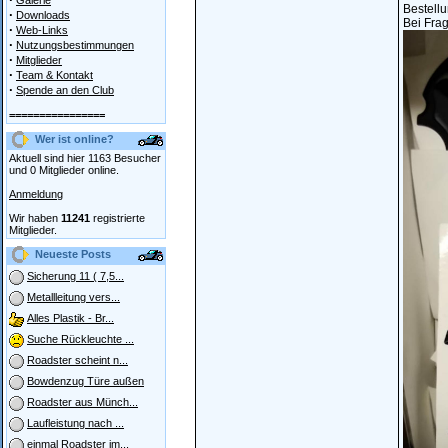
Galerie
Bestell
·
Downloads
Bei Frag
·
Web-Links
·
Nutzungsbestimmungen
·
Mitglieder
·
Team & Kontakt
·
Spende an den Club
================
Wer ist online?
Aktuell sind hier 1163 Besucher
und 0 Mitglieder online.
Anmeldung
Wir haben
11241
registrierte
Mitglieder.
Neueste Posts
Sicherung 11 ( 7,5...
Metallleitung vers...
Alles Plastik - Br...
Suche Rückleuchte ...
Roadster scheint n...
Bowdenzug Türe außen
Roadster aus Münch...
Laufleistung nach ...
einmal Roadster im...