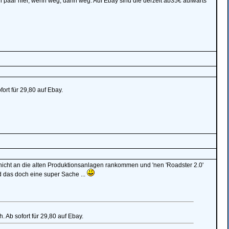
in paar hier, wenn weg, dann weg. Auf Ebay sind die derzeit ab35€ aufwärts
fort für 29,80 auf Ebay.
nicht an die alten Produktionsanlagen rankommen und 'nen 'Roadster 2.0'
das doch eine super Sache ...
. Ab sofort für 29,80 auf Ebay.