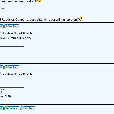
ann auch einen. Hast PN!
pfe
______________
 Roadster-Coupé - ...der beißt nicht, der will nur spielen!
am: 6.3.2019 um 22:58 Uhr:
dicke Gummiaufkleber?
______________
am: 7.3.2019 um 01:36 Uhr:
u
______________
ster
pé
wo (450)