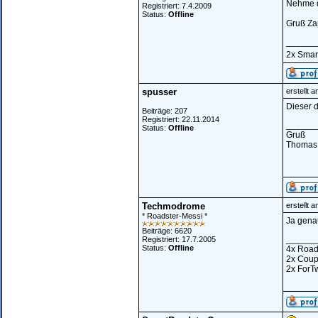
Nehme d
Registriert: 7.4.2009
Status:
Offline
Gruß Za
______
2x Smart
spusser
erstellt 
Dieser 
Beiträge: 207
Registriert: 22.11.2014
______
Status:
Offline
Gruß
Thomas
Techmodrome
erstellt 
* Roadster-Messi *
Ja gena
Beiträge: 6620
______
Registriert: 17.7.2005
Status:
Offline
4x Road
2x Cou
2x ForT