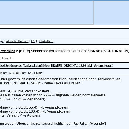
äge
|
Aktuelle Themen
|
FAQ
|
Statistiken
> [Biete] Sonderposten Tankdeckelaufkleber, BRABUS ORIGINAL 19,8
ewerblich
 Thema >
[Biete] Sonderposten Tankdeckelaufkleber, BRABUS ORIGINAL 19,80 inkl. Versandkosten!
lt am: 5.3.2019 um 12:21 Uhr:
e hier gewerblich einen Sonderposten Brabusaufkleber für den Tankdeckel an,
u und ORIGINAL BRABUS - keine Fakes aus Italien!
is 19,80€ inkl. Versandkosten!
es aus Italien kosten schon 27,-€ - Originale werden normalerweise
 30,-€ und 45,-€ gehandelt!)
hme von 3 Stück: 55,-€ inkl. Versandkosten!
hme von 6 Stück: 100,-€ inkl. Versandkosten!
rter Versand 4,-€ Aufpreis
g wegen Übersichtlichkeit ausschließlich per PayPal an "Freunde"!