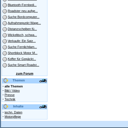
Bluetooth-Fernbedi...
Roadster neu aufge...
Suche Bordcomputer...
Aufnahmepunkt Wage...
Distanzscheiben fü...
Wickeltisch, schwa...
Verkaufe: Ein Satz...
Suche Fernlichtlam...
Shortblock Motor M...
Koffer für Gepäckt...
Suche Smart Roadst...
zum Forum
Themen
·
alle Themen
·
Bild / Video
·
Presse
·
Technik
Inhalte
·
techn. Daten
·
Motorpflege