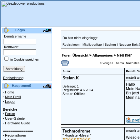
Login
Benutzername
Du bist nicht eingeloggt!
Registrieren
|
Mitgliederliste
|
Suchen
|
Neueste Beitr
Kennwort
>
> Neu hier
Foren Übersicht
Allgemeines
in Cookie speichern
< Voriges Thema
Nächstes
Autor:
Betreff: N
Stefan.K
erstellt 
Registrierung
Hallo
Hauptmenü
Beiträge: 1
Mein Na
Registriert: 4.6.2024
·
Home
Bis jet
Status:
Offline
·
Mein Profil
Mein näc
·
Logout
Bereiche
·
Forum
·
User-Galerie
·
Hardware Guide
Techmodrome
erstellt 
================
·
Regionalforen
* Roadster-Messi *
Wieso e
·