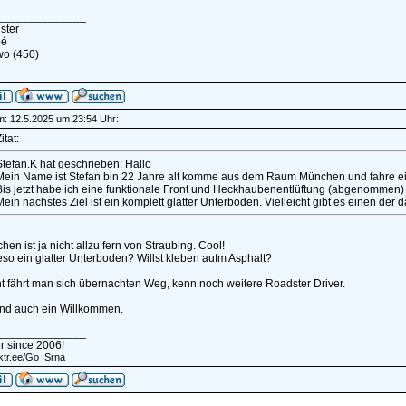
______________
ster
pé
wo (450)
am: 12.5.2025 um 23:54 Uhr:
itat:
Stefan.K hat geschrieben: Hallo
Mein Name ist Stefan bin 22 Jahre alt komme aus dem Raum München und fahre ei
Bis jetzt habe ich eine funktionale Front und Heckhaubenentlüftung (abgenommen)
ein nächstes Ziel ist ein komplett glatter Unterboden. Vielleicht gibt es einen der d
hen ist ja nicht allzu fern von Straubing. Cool!
so ein glatter Unterboden? Willst kleben aufm Asphalt?
ht fährt man sich übernachten Weg, kenn noch weitere Roadster Driver.
nd auch ein Willkommen.
______________
r since 2006!
inktr.ee/Go_Srna