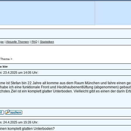
äge
|
Aktuelle Themen
|
FAQ
|
Statistiken
 Thema >
eu hier
am: 23.4.2025 um 14:05 Uhr:
me ist Stefan bin 22 Jahre alt komme aus dem Raum München und fahre einen gel
zt habe ich eine funktionale Front und Heckhaubenentlüftung (abgenommen) gebaut
hstes Ziel ist ein komplett glatter Unterboden. Vielleicht gibt es einen der darin Er
am: 24.4.2025 um 15:26 Uhr:
inen komplett glatten Unterboden?