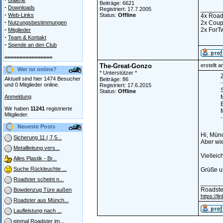
Galerie
Beiträge: 6621
·
Downloads
______
Registriert: 17.7.2005
·
Web-Links
Status:
Offline
4x Road
·
Nutzungsbestimmungen
2x Cou
·
2x ForT
Mitglieder
·
Team & Kontakt
·
Spende an den Club
================
The-Great-Gonzo
erstellt 
Wer ist online?
* Unterstützer *
Z
Aktuell sind hier 1474 Besucher
Beiträge: 86
und 0 Mitglieder online.
Registriert: 17.6.2015
Status:
Offline
Anmeldung
Wir haben
11241
registrierte
M
Mitglieder.
Neueste Posts
Hi, Münc
Sicherung 11 ( 7,5...
Aber wie
Metallleitung vers...
Vielleic
Alles Plastik - Br...
Suche Rückleuchte ...
Grüße u
Roadster scheint n...
______
Roadste
Bowdenzug Türe außen
https://l
Roadster aus Münch...
Laufleistung nach ...
einmal Roadster im...