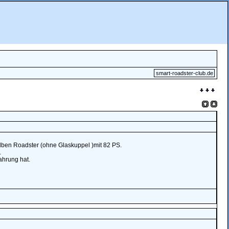
smart-roadster-club.de
ben Roadster (ohne Glaskuppel )mit 82 PS.
.
fahrung hat.