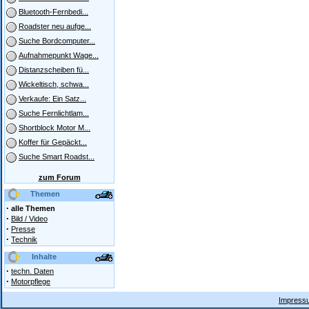
Bluetooth-Fernbedi...
Roadster neu aufge...
Suche Bordcomputer...
Aufnahmepunkt Wage...
Distanzscheiben fü...
Wickeltisch, schwa...
Verkaufe: Ein Satz...
Suche Fernlichtlam...
Shortblock Motor M...
Koffer für Gepäckt...
Suche Smart Roadst...
zum Forum
Themen
·
alle Themen
·
Bild / Video
·
Presse
·
Technik
Inhalte
·
techn. Daten
·
Motorpflege
Impressu