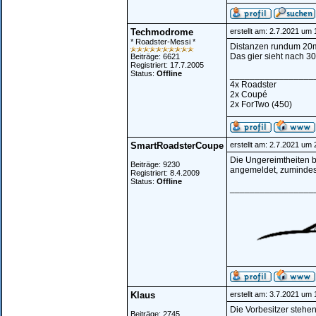
Techmodrome
erstellt am: 2.7.2021 um 
* Roadster-Messi *
Distanzen rundum 20m
Das gier sieht nach 
Beiträge: 6621
Registriert: 17.7.2005
Status:
Offline
_________________
4x Roadster
2x Coupé
2x ForTwo (450)
SmartRoadsterCoupe
erstellt am: 2.7.2021 um 
Die Ungereimtheiten b
Beiträge: 9230
angemeldet, zumindes
Registriert: 8.4.2009
Status:
Offline
_________________
Klaus
erstellt am: 3.7.2021 um 
Die Vorbesitzer stehen
Beiträge: 2745