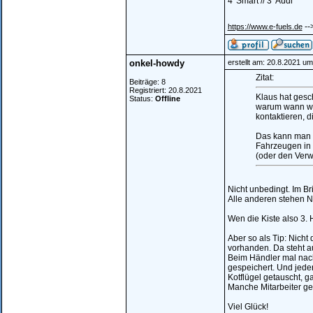
4*Smart // 3*Audi
--
https://www.e-fuels.de
onkel-howdy
erstellt am: 20.8.2021 um
Zitat:
Beiträge: 8
Registriert: 20.8.2021
Klaus hat gesc
Status:
Offline
warum wann was
kontaktieren, d
Das kann man n
Fahrzeugen in 
(oder den Verwe
Nicht unbedingt. Im Bri
Alle anderen stehen N
Wen die Kiste also 3. 
Aber so als Tip: Nicht
vorhanden. Da steht au
Beim Händler mal nach
gespeichert. Und jede
Kotflügel getauscht, g
Manche Mitarbeiter geb
Viel Glück!