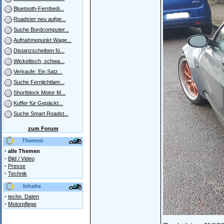
Bluetooth-Fernbedi...
Roadster neu aufge...
Suche Bordcomputer...
Aufnahmepunkt Wage...
Distanzscheiben fü...
Wickeltisch, schwa...
Verkaufe: Ein Satz...
Suche Fernlichtlam...
Shortblock Motor M...
Koffer für Gepäckt...
Suche Smart Roadst...
zum Forum
Themen
·
alle Themen
·
Bild / Video
·
Presse
·
Technik
Inhalte
·
techn. Daten
·
Motorpflege