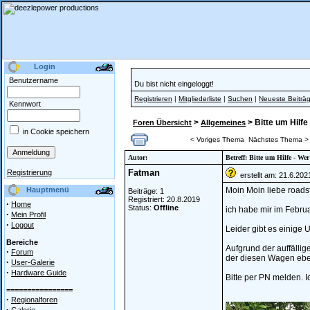
Login
Benutzername
Du bist nicht eingeloggt!
Registrieren
|
Mitgliederliste
|
Suchen
|
Neueste Beiträ
Kennwort
>
> Bitte um Hilfe
Foren Übersicht
Allgemeines
in Cookie speichern
< Voriges Thema
Nächstes Thema >
Autor:
Betreff: Bitte um Hilfe - We
Fatman
Registrierung
erstellt am: 21.6.202
Hauptmenü
Moin Moin liebe roads
Beiträge: 1
Registriert: 20.8.2019
·
Home
Status:
Offline
ich habe mir im Februa
·
Mein Profil
·
Logout
Leider gibt es einige U
Bereiche
Aufgrund der auffällige
·
Forum
der diesen Wagen ebenf
·
User-Galerie
·
Hardware Guide
Bitte per PN melden. I
================
·
Regionalforen
·