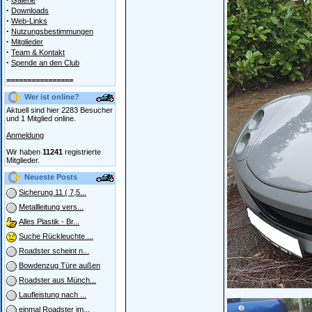
Galerie
·
Downloads
·
Web-Links
·
Nutzungsbestimmungen
·
Mitglieder
·
Team & Kontakt
·
Spende an den Club
================
Wer ist online?
Aktuell sind hier 2283 Besucher
und 1 Mitglied online.
Anmeldung
Wir haben
11241
registrierte
Mitglieder.
Neueste Posts
Sicherung 11 ( 7,5...
Metallleitung vers...
Alles Plastik - Br...
Suche Rückleuchte ...
Roadster scheint n...
Bowdenzug Türe außen
Roadster aus Münch...
Laufleistung nach ...
einmal Roadster im...