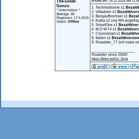
The-Great-
erstellt am: 14.11.2024 um 11:4
Gonzo
1. Techmodrome x1
Bezahlt
* Unterstützer *
2. Villadsen x1
Bezahlt/ver
Beiträge: 86
3. Bergaufbremser x1
Bezah
Registriert: 17.6.2015
4. Kulka x2 (via WA angefra
Status:
Offline
5. SmartOne x1
Bezahlt/ve
6. M.D.W.74 x1
Bezahlt/ver
7. Courosmart x1
Bezahlt/v
8. Italien x1
Bezahlt/versen
9. Roadster_77 (ich habe es 
____________________
Roadster since 2006!
https://linktr.ee/Go_Srna