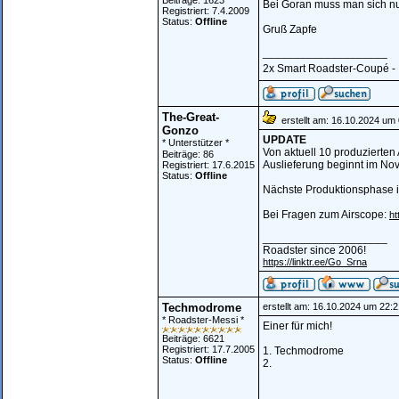
Beiträge: 1623
Bei Goran muss man sich n
Registriert: 7.4.2009
Status:
Offline
Gruß Zapfe
____________________
2x Smart Roadster-Coupé - ...
The-Great-
erstellt am: 16.10.2024 um 
Gonzo
UPDATE
* Unterstützer *
Von aktuell 10 produzierten 
Beiträge: 86
Auslieferung beginnt im No
Registriert: 17.6.2015
Status:
Offline
Nächste Produktionsphase is
Bei Fragen zum Airscope:
h
____________________
Roadster since 2006!
https://linktr.ee/Go_Srna
Techmodrome
erstellt am: 16.10.2024 um 22:2
* Roadster-Messi *
Einer für mich!
Beiträge: 6621
Registriert: 17.7.2005
1. Techmodrome
Status:
Offline
2.