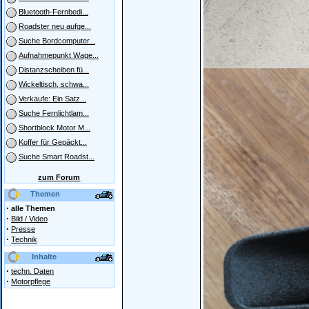
Bluetooth-Fernbedi...
Roadster neu aufge...
Suche Bordcomputer...
Aufnahmepunkt Wage...
Distanzscheiben fü...
Wickeltisch, schwa...
Verkaufe: Ein Satz...
Suche Fernlichtlam...
Shortblock Motor M...
Koffer für Gepäckt...
Suche Smart Roadst...
zum Forum
Themen
·
alle Themen
·
Bild / Video
·
Presse
·
Technik
Inhalte
·
techn. Daten
·
Motorpflege