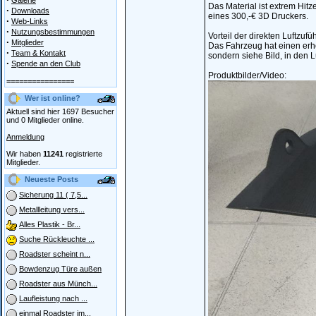
Galerie
Das Material ist extrem Hit
·
Downloads
eines 300,-€ 3D Druckers.
·
Web-Links
·
Nutzungsbestimmungen
Vorteil der direkten Luftzufü
·
Mitglieder
Das Fahrzeug hat einen erhöh
·
Team & Kontakt
sondern siehe Bild, in den L
·
Spende an den Club
Produktbilder/Video:
================
Wer ist online?
Aktuell sind hier 1697 Besucher
und 0 Mitglieder online.
Anmeldung
Wir haben
11241
registrierte
Mitglieder.
Neueste Posts
Sicherung 11 ( 7,5...
Metallleitung vers...
Alles Plastik - Br...
Suche Rückleuchte ...
Roadster scheint n...
Bowdenzug Türe außen
Roadster aus Münch...
Laufleistung nach ...
einmal Roadster im...