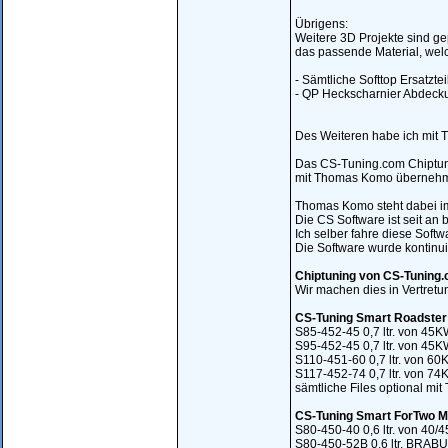
Übrigens:
Weitere 3D Projekte sind gep
das passende Material, welc
- Sämtliche Softtop Ersatztei
- QP Heckscharnier Abdecku
Des Weiteren habe ich mit 
Das CS-Tuning.com Chiptunin
mit Thomas Komo übernehme 
Thomas Komo steht dabei im
Die CS Software ist seit an
Ich selber fahre diese Softw
Die Software wurde kontinui
Chiptuning von CS-Tuning.c
Wir machen dies in Vertret
CS-Tuning Smart Roadster
S85-452-45 0,7 ltr. von 4
S95-452-45 0,7 ltr. von 4
S110-451-60 0,7 ltr. von 
S117-452-74 0,7 ltr. von 
sämtliche Files optional mi
CS-Tuning Smart ForTwo 
S80-450-40 0,6 ltr. von 4
S80-450-52B 0,6 ltr. BRA