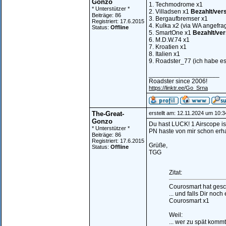
Gonzo
1. Techmodrome x1
* Unterstützer *
2. Villadsen x1
Bezahlt/ver
Beiträge: 86
3. Bergaufbremser x1
Registriert: 17.6.2015
4. Kulka x2 (via WA angefra
Status:
Offline
5. SmartOne x1
Bezahlt/ve
6. M.D.W.74 x1
7. Kroatien x1
8. Italien x1
9. Roadster_77 (ich habe es 
____________________
Roadster since 2006!
https://linktr.ee/Go_Srna
The-Great-
erstellt am: 12.11.2024 um 10:3
Gonzo
Du hast LUCK! 1 Airscope is
* Unterstützer *
PN haste von mir schon erhal
Beiträge: 86
Registriert: 17.6.2015
Grüße,
Status:
Offline
TGG
Zitat:
Courosmart hat gesc
... und falls Dir noch
Courosmart x1
Weil:
... wer zu spät kommt