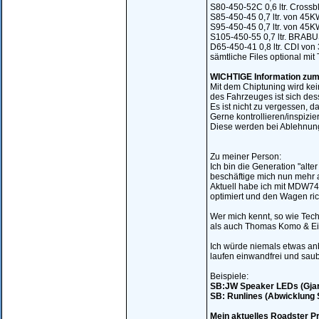
S80-450-52C 0,6 ltr. Cros
S85-450-45 0,7 ltr. von 4
S95-450-45 0,7 ltr. von 4
S105-450-55 0,7 ltr. BRA
D65-450-41 0,8 ltr. CDI v
sämtliche Files optional mi
WICHTIGE Information zum
Mit dem Chiptuning wird kei
des Fahrzeuges ist sich des
Es ist nicht zu vergessen, 
Gerne kontrollieren/inspizie
Diese werden bei Ablehnung 
Zu meiner Person:
Ich bin die Generation "alte
beschäftige mich nun mehr 
Aktuell habe ich mit MDW7
optimiert und den Wagen ric
Wer mich kennt, so wie Tec
als auch Thomas Komo & Eini
Ich würde niemals etwas anb
laufen einwandfrei und sau
Beispiele:
SB:JW Speaker LEDs (Gjar
SB: Runlines (Abwicklung
Mein aktuelles Roadster Pro