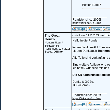
Besten Dank!!
____________________
Roadster since 2006!
https://linktr.ee/Go_Srna
The-Great-
erstellt am: 14.11.2024 um 10:4
Gonzo
Hallo in die Runde,
* Unterstützer *
Beiträge: 86
lieben Dank an ALLE, es war
Registriert: 17.6.2015
Lieben Dank auch
Techmo
Status:
Offline
Alle Teile sind verkauft un
Eine weitere Auflage wird e
Ich hoffe / wünsche mir, das
Die SB kann nun geschlos
Danke & Grüße,
TGG (Goran)
____________________
Roadster since 2006!
https://linktr.ee/Go_Srna