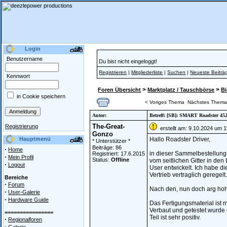
Login
Benutzername
Du bist nicht eingeloggt!
Registrieren
|
Mitgliederliste
|
Suchen
|
Neueste Beiträ
Kennwort
>
>
Foren Übersicht
Marktplatz / Tauschbörse
Bi
in Cookie speichern
< Voriges Thema
Nächstes Thema
Autor:
Betreff: [SB]: SMART Roadster 452
The-Great-
Registrierung
erstellt am: 9.10.2024 um 1
Gonzo
Hauptmenü
Hallo Roadster Driver,
* Unterstützer *
Beiträge: 86
·
Home
in dieser Sammelbestellung g
Registriert: 17.6.2015
·
Mein Profil
Status:
Offline
vom seitlichen Gitter in den 
·
Logout
User entwickelt. Ich habe d
Vertrieb vertraglich geregelt.
Bereiche
·
Forum
Nach den, nun doch arg hohe
·
User-Galerie
·
Hardware Guide
Das Fertigungsmaterial ist mi
Verbaut und getestet wurde 
================
Teil ist sehr positiv.
·
Regionalforen
·