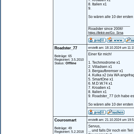
7. Kroatien x1
8. Italien x1
9.
So wären alle 10 der erste
____________________
Roadster since 2006!
https://linktr.ee/Go_Srna
Roadster_77
erstellt am: 18.10.2024 um 11:1
Einer für mich!
Beiträge: 65
Registriert: 3.5.2010
1. Techmodrome x1
Status:
Offline
2. Villadsen x1
3. Bergaufbremser x1
4. Kulka x2 (via WA angefrag
5. SmartOne x1
6. M.D.W.74 x1
7. Kroatien x1
8. Italien x1
9. Roadster_77 (ich habe es 
So wären alle 10 der erste
Courosmart
erstellt am: 21.10.2024 um 19:5
Servus,
Beiträge: 49
... und falls Dir noch ein Tei
Registriert: 5.2.2018