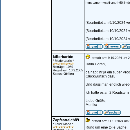
https://me-myself-and-i-60.jimd
[Bearbeitet am 9/10/2024 
[Bearbeitet am 10/10/2024 
[Bearbeitet am 10/10/2024 
killerbarbie
erstellt am: 9.10.2024 um 2
* Moderatorin *
Hallo Goran,
Beiträge: 1089
Registriert: 13.2.2005
da habt Ihr ja ein super Pro
Status:
Offline
Glückwunsch dazu!
Und dass man endlich wiede
Ich hatte es an 2 Roadstern
Liebe Grüße,
Monika
Zapfestreich89
erstellt am: 11.10.2024 um 
* Tailor Made *
Rund um eine tolle Sache.