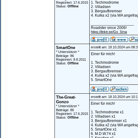
1. Techmodrome
Registriert: 17.6.2015
Status:
Offline
2. Villadsen
3. Bergaufbremser
4. Kulka x2 (via WA angefrag
____________________
Roadster since 2006!
https://linktr.ee/Go_Srna
SmartOne
erstellt am: 18.10.2024 um 08:3
* Unterstützer *
Einer für mich!
Beiträge: 86
Registriert: 8.8.2011
1. Techmodrome
Status:
Offline
2. Villadsen
3. Bergaufbremser
4. Kulka x2 (via WA angefrag
5. SmartOne
The-Great-
erstellt am: 18.10.2024 um 10:1
Gonzo
Einer für mich!
* Unterstützer *
Beiträge: 86
1. Techmodrome x1
Registriert: 17.6.2015
2. Villadsen x1
Status:
Offline
3. Bergaufbremser x1
4. Kulka x2 (via WA angefrag
5. SmartOne x1
6. M.D.W.74 x1