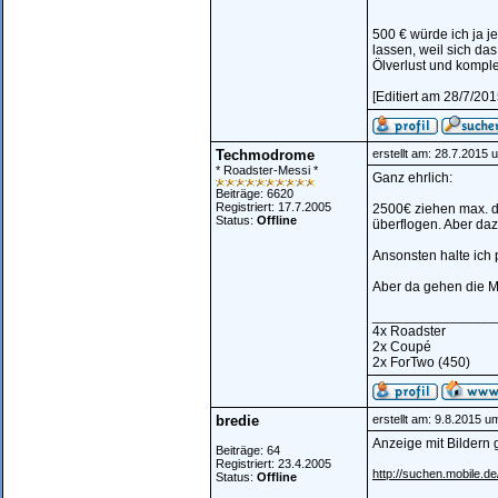
500 € würde ich ja je
lassen, weil sich da
Ölverlust und komple
[Editiert am 28/7/20
Techmodrome
erstellt am: 28.7.2015 
* Roadster-Messi *
Ganz ehrlich:
Beiträge: 6620
Registriert: 17.7.2005
2500€ ziehen max. di
Status:
Offline
überflogen. Aber da
Ansonsten halte ich 
Aber da gehen die M
________________
4x Roadster
2x Coupé
2x ForTwo (450)
bredie
erstellt am: 9.8.2015 u
Anzeige mit Bildern gi
Beiträge: 64
Registriert: 23.4.2005
http://suchen.mobile.d
Status:
Offline