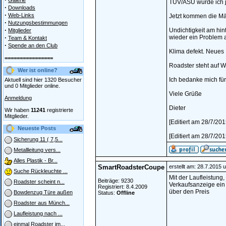
Galerie
TÜV/ASU würde ich j
·
Downloads
·
Web-Links
Jetzt kommen die Mä
·
Nutzungsbestimmungen
·
Undichtigkeit am hin
Mitglieder
·
wieder ein Problem a
Team & Kontakt
·
Spende an den Club
Klima defekt. Neues 
================
Roadster steht auf W
Wer ist online?
Ich bedanke mich fü
Aktuell sind hier 1320 Besucher
und 0 Mitglieder online.
Viele Grüße
Anmeldung
Dieter
Wir haben
11241
registrierte
Mitglieder.
[Editiert am 28/7/20
Neueste Posts
[Editiert am 28/7/20
Sicherung 11 ( 7,5...
Metallleitung vers...
Alles Plastik - Br...
SmartRoadsterCoupe
erstellt am: 28.7.2015 
Suche Rückleuchte ...
Mit der Laufleistung,
Beiträge: 9230
Roadster scheint n...
Verkaufsanzeige ein 
Registriert: 8.4.2009
über den Preis
Bowdenzug Türe außen
Status:
Offline
Roadster aus Münch...
Laufleistung nach ...
einmal Roadster im...