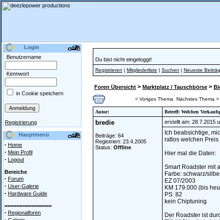
Login
Benutzername
Du bist nicht eingeloggt!
Registrieren
|
Mitgliederliste
|
Suchen
|
Neueste Beiträ
Kennwort
>
>
Foren Übersicht
Marktplatz / Tauschbörse
Bi
in Cookie speichern
< Voriges Thema
Nächstes Thema >
Autor:
Betreff: Welchen Verkaufs
bredie
erstellt am: 28.7.2015 
Registrierung
Ich beabsichtige, m
Hauptmenü
Beiträge: 64
ratlos welchen Preis
Registriert: 23.4.2005
·
Home
Status:
Offline
·
Mein Profil
Hier mal die Daten:
·
Logout
Smart Roadster mit a
Bereiche
Farbe: schwarz/silbe
·
Forum
EZ 07/2003
·
User-Galerie
KM 179.000 (bis heu
·
Hardware Guide
PS: 82
kein Chiptuning
================
·
Regionalforen
Der Roadster ist dur
·