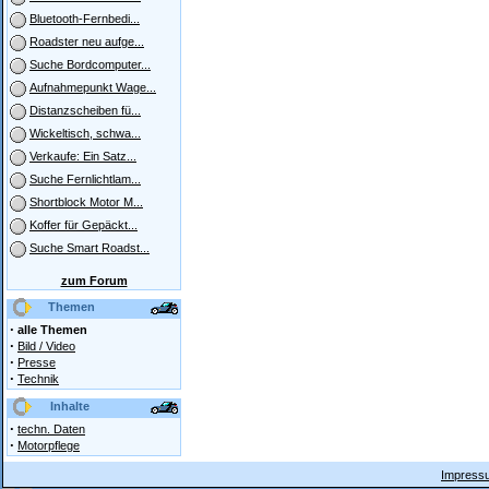
Bluetooth-Fernbedi...
Roadster neu aufge...
Suche Bordcomputer...
Aufnahmepunkt Wage...
Distanzscheiben fü...
Wickeltisch, schwa...
Verkaufe: Ein Satz...
Suche Fernlichtlam...
Shortblock Motor M...
Koffer für Gepäckt...
Suche Smart Roadst...
zum Forum
Themen
·
alle Themen
·
Bild / Video
·
Presse
·
Technik
Inhalte
·
techn. Daten
·
Motorpflege
Impressu