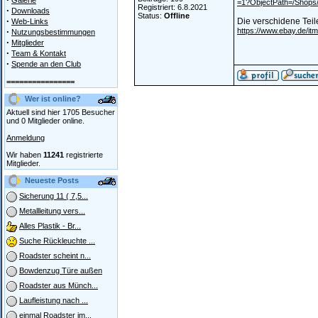
Galerie
=1?ObjectPath=/Shops
Registriert: 6.8.2021
·
Downloads
Status:
Offline
·
Die verschidene Teile
Web-Links
·
https://www.ebay.de/i
Nutzungsbestimmungen
·
Mitglieder
·
Team & Kontakt
·
Spende an den Club
================
Wer ist online?
Aktuell sind hier 1705 Besucher
und 0 Mitglieder online.
Anmeldung
Wir haben
11241
registrierte
Mitglieder.
Neueste Posts
Sicherung 11 ( 7,5...
Metallleitung vers...
Alles Plastik - Br...
Suche Rückleuchte ...
Roadster scheint n...
Bowdenzug Türe außen
Roadster aus Münch...
Laufleistung nach ...
einmal Roadster im...