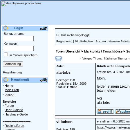
Login
Benutzername
Du bist nicht eingeloggt!
Registrieren
|
Mitgliederliste
|
Suchen
|
Neueste Beiträ
Kennwort
>
>
Foren Übersicht
Marktplatz / Tauschbörse
S
in Cookie speichern
< Voriges Thema
Nächstes Thema >
Autor:
Betreff: suche Leitungssat
ata-tobs
erstellt am: 4.5.2025 u
Registrierung
Moin,
Hauptmenü
Beiträge: 158
Registriert: 18.4.2009
·
Home
leider ist mein Leit
Status:
Offline
·
Mein Profil
bitte melden.
·
Logout
VG
Bereiche
ata-tobs
·
Forum
·
User-Galerie
·
Hardware Guide
villadsen
erstellt am: 6.5.2025 u
================
·
Regionalforen
https://www.smart-ers
·
Beiträge: 199