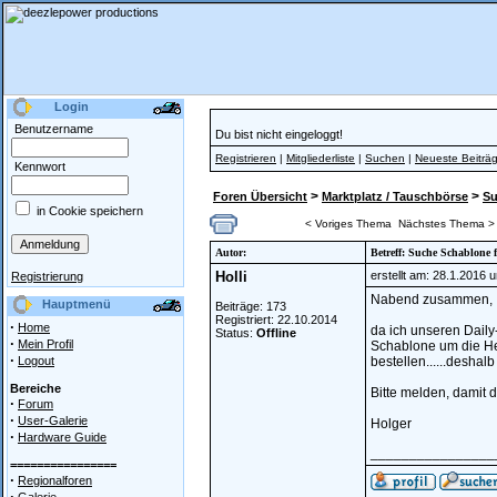
Login
Benutzername
Du bist nicht eingeloggt!
Registrieren
|
Mitgliederliste
|
Suchen
|
Neueste Beiträ
Kennwort
>
>
Foren Übersicht
Marktplatz / Tauschbörse
S
in Cookie speichern
< Voriges Thema
Nächstes Thema >
Autor:
Betreff: Suche Schablone
Holli
erstellt am: 28.1.2016 
Registrierung
Nabend zusammen,
Hauptmenü
Beiträge: 173
Registriert: 22.10.2014
·
Home
da ich unseren Daily
Status:
Offline
·
Mein Profil
Schablone um die He
·
Logout
bestellen......deshal
Bereiche
Bitte melden, damit d
·
Forum
·
User-Galerie
Holger
·
Hardware Guide
________________
================
·
Regionalforen
·