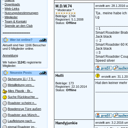
Galerie
·
Downloads
M.D.W.74
erstellt am: 28.1.2016 
·
Web-Links
* Moderator *
·
Nutzungsbestimmungen
Tja.. meine habe ich
Beiträge: 1744
·
Lg
Mitglieder
Registriert: 5.1.2008
·
Team & Kontakt
Status:
Offline
________________
·
Spende an den Club
☆1
Smart Roadster Bra
================
Jack black
Wer ist online?
☆ 2
Smart Roadster 60 
Aktuell sind hier 1166 Besucher
Jack black
und 0 Mitglieder online.
☆3
Anmeldung
Smart Roadster Coup
Speed silver
Wir haben
11241
registrierte
Mitglieder.
Neueste Posts
Holli
erstellt am: 31.1.2
Sicherung 11 ( 7,5...
Hat den keiner meh
Beiträge: 173
Metallleitung vers...
Registriert: 22.10.2014
Status:
Offline
________________
Alles Plastik - Br...
Suche Rückleuchte ...
Roadster scheint n...
Bowdenzug Türe außen
Roadster aus Münch...
Laufleistung nach ...
Handyjunkie
erstellt am: 3.2.2016 u
einmal Roadster im...