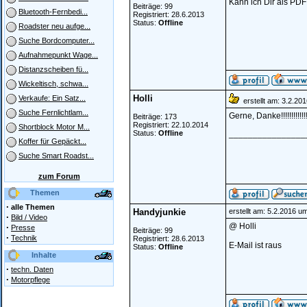
Kann ich Dir als PD
Beiträge: 99
Bluetooth-Fernbedi...
Registriert: 28.6.2013
Status:
Offline
Roadster neu aufge...
Suche Bordcomputer...
Aufnahmepunkt Wage...
Distanzscheiben fü...
Wickeltisch, schwa...
Holli
Verkaufe: Ein Satz...
erstellt am: 3.2.20
Suche Fernlichtlam...
Gerne, Danke!!!!!!!!!!!!!
Beiträge: 173
Registriert: 22.10.2014
Shortblock Motor M...
Status:
Offline
________________
Koffer für Gepäckt...
Suche Smart Roadst...
zum Forum
Themen
·
alle Themen
Handyjunkie
erstellt am: 5.2.2016 u
·
Bild / Video
@ Holli
·
Presse
Beiträge: 99
·
Technik
Registriert: 28.6.2013
E-Mail ist raus
Status:
Offline
Inhalte
·
techn. Daten
·
Motorpflege