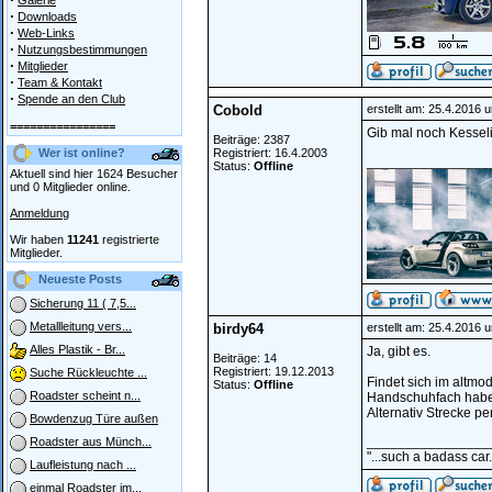
Galerie
·
Downloads
·
Web-Links
·
Nutzungsbestimmungen
·
Mitglieder
·
Team & Kontakt
·
Spende an den Club
Cobold
erstellt am: 25.4.2016 
================
Gib mal noch Kesseli
Beiträge: 2387
Wer ist online?
Registriert: 16.4.2003
________________
Status:
Offline
Aktuell sind hier 1624 Besucher
und 0 Mitglieder online.
Anmeldung
Wir haben
11241
registrierte
Mitglieder.
Neueste Posts
Sicherung 11 ( 7,5...
Metallleitung vers...
birdy64
erstellt am: 25.4.2016 
Alles Plastik - Br...
Ja, gibt es.
Beiträge: 14
Registriert: 19.12.2013
Suche Rückleuchte ...
Findet sich im altm
Status:
Offline
Roadster scheint n...
Handschuhfach hab
Alternativ Strecke pe
Bowdenzug Türe außen
________________
Roadster aus Münch...
"...such a badass car.
Laufleistung nach ...
einmal Roadster im...