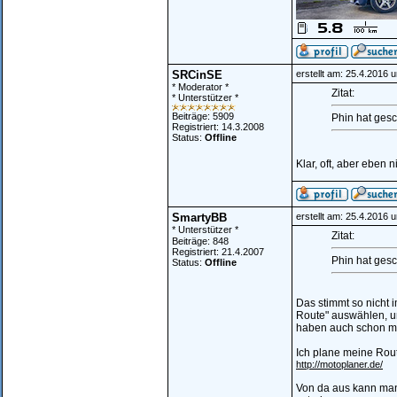
SRCinSE
erstellt am: 25.4.2016 
* Moderator *
Zitat:
* Unterstützer *
Beiträge: 5909
Phin hat gesc
Registriert: 14.3.2008
Status:
Offline
Klar, oft, aber eben n
SmartyBB
erstellt am: 25.4.2016 
* Unterstützer *
Zitat:
Beiträge: 848
Registriert: 21.4.2007
Phin hat gesc
Status:
Offline
Das stimmt so nicht 
Route" auswählen, und
haben auch schon meh
Ich plane meine Rou
http://motoplaner.de/
Von da aus kann man 