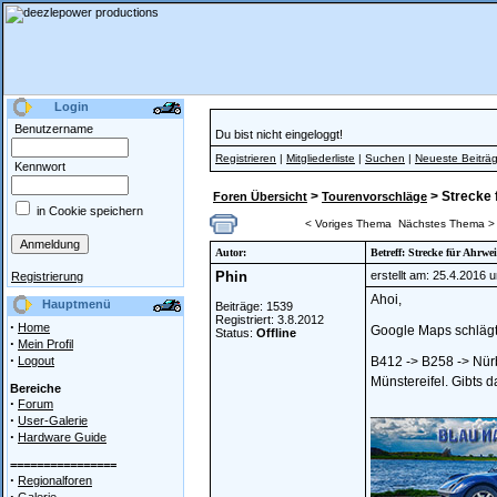
Login
Benutzername
Du bist nicht eingeloggt!
Registrieren
|
Mitgliederliste
|
Suchen
|
Neueste Beiträ
Kennwort
>
> Strecke 
Foren Übersicht
Tourenvorschläge
in Cookie speichern
< Voriges Thema
Nächstes Thema >
Autor:
Betreff: Strecke für Ahrwe
Phin
erstellt am: 25.4.2016 
Registrierung
Ahoi,
Hauptmenü
Beiträge: 1539
Registriert: 3.8.2012
·
Home
Google Maps schlägt 
Status:
Offline
·
Mein Profil
·
Logout
B412 -> B258 -> Nür
Münstereifel. Gibts 
Bereiche
·
Forum
________________
·
User-Galerie
·
Hardware Guide
================
·
Regionalforen
·