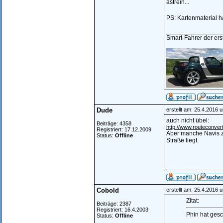
astrein...
PS: Kartenmaterial h
________________
Smart-Fahrer der erst
Dude
erstellt am: 25.4.2016 
auch nicht übel:
Beiträge: 4358
http://www.routeconver
Registriert: 17.12.2009
Aber manche Navis zi
Status:
Offline
Straße liegt.
Cobold
erstellt am: 25.4.2016 
Zitat:
Beiträge: 2387
Registriert: 16.4.2003
Phin hat gesc
Status:
Offline