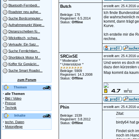
Bluetooth-Fernbedi...
Butch
erstellt am: 25.4.2016 
Roadster neu aufge...
Ich finde Bundesstra
Beiträge: 176
die wahrscheinlich 
Registriert: 6.5.2014
Suche Bordcomputer...
kommt, dann trägt ge
Status:
Offline
Aufnahmepunkt Wage...
Kurve.
Distanzscheiben fü...
Ich erstelle mir die
Wickeltisch, schwa...
rechne.
Verkaufe: Ein Satz...
Suche Fernlichtlam...
SRCinSE
erstellt am: 25.4.2016 
Shortblock Motor M...
* Moderator *
Und wenn es doch mi
Koffer für Gepäckt...
* Unterstützer *
dazu den kürzesten 
Suche Smart Roadst...
Beiträge: 5909
Map kommt da kaum m
Registriert: 14.3.2008
Status:
Offline
zum Forum
________________
Themen
·
alle Themen
·
Bild / Video
·
Presse
Phin
erstellt am: 25.4.2016 
·
Technik
Zitat:
Inhalte
Beiträge: 1539
Registriert: 3.8.2012
·
techn. Daten
birdy64 hat g
Status:
Offline
·
Motorpflege
Findet sich 
noch im Han