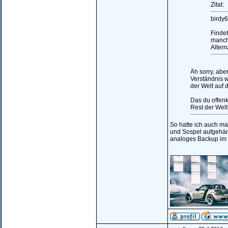
Zitat:
birdy6
Finde
manch
Altern
Äh sorry, abe
Verständnis w
der Welt auf 
Das du offen
Rest der Welt 
So hatte ich auch ma
und Sospel aufgehäng
analoges Backup im 
________________