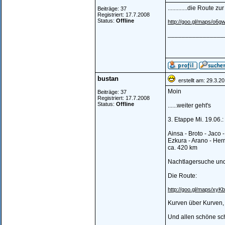
.............die Route zu
Beiträge: 37
Registriert: 17.7.2008
Status:
Offline
http://goo.gl/maps/o6gw
________________
bustan
erstellt am: 29.3.2
Moin
Beiträge: 37
Registriert: 17.7.2008
Status:
Offline
......weiter geht's
3. Etappe Mi. 19.06.:
Ainsa - Broto - Jaco 
Ezkura - Arano - Her
ca. 420 km
Nachtlagersuche und 
Die Route:
http://goo.gl/maps/xyKb
Kurven über Kurven,
Und allen schöne sc