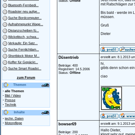
Jetzt hoffe ich, daß
Status:
Offline
mit Ratschlägen zur 
Bluetooth-Fernbedi...
Roadster neu aufge...
Bis bald - werde im 
müssen.
Suche Bordcomputer...
Aufnahmepunkt Wage...
Gruß
Distanzscheiben fü...
Dieter
Wickeltisch, schwa...
________________
Verkaufe: Ein Satz...
Suche Fernlichtlam...
Shortblock Motor M...
Düsentrieb
erstellt am: 8.1.2013 u
Koffer für Gepäckt...
hi,
Beiträge: 400
gibts denn schon ein
Suche Smart Roadst...
Registriert: 14.5.2006
Status:
Offline
ciao
zum Forum
________________
Themen
·
alle Themen
·
Bild / Video
·
Presse
·
Technik
Inhalte
·
techn. Daten
·
Motorpflege
bowser69
erstellt am: 9.1.2013 u
Hallo Dieter,
Beiträge: 200
klingt sehr gut, mei