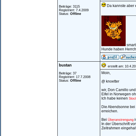
Da kannste aber e
Beiträge: 3115
Registriert: 7.4.2009
________________
Status:
Offline
smart
Hunde haben Herrche
bustan
erstellt am: 10.4.2
Moin,
Beiträge: 37
Registriert: 17.7.2008
Status:
Offline
@ knoetter
wir, Don Camillo und
Eifel in Norwegen oh
Ich habe keinen
Stoc
Die Abendsonne bei I
erreichen.
Bei
i
Überanstrengung
In der Überschrift vo
Zeitrahmen eingehal