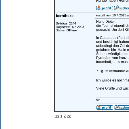
Hunde haben Herrche
bernihexe
erstellt am: 10.4.2013 
Hallo Dieter,
Beiträge: 2144
die Tour ist eigentli
Registriert: 6.8.2003
gemacht. Um dort Kil
Status:
Offline
In Cadaques (Port L
und besichtigt haben!
unbedingt den Col de 
gefahren bin. Hatte 
Sehenswürdigkeiten 
Pyrenäen von franz. 
traumhaft, dass muss 
7 Tg. ist verdammt ku
Ich würde es nochmal
Viele Grüße und Euc
________________
s>
<<
1
2
>>