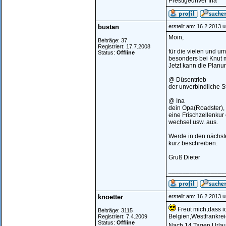
Prestigedriver Ina
bustan
erstellt am: 16.2.2013 
Moin,
Beiträge: 37
Registriert: 17.7.2008
für die vielen und u
Status:
Offline
besonders bei Knut m
Jetzt kann die Planu
@ Düsentrieb
der unverbindliche St
@ Ina
dein Opa(Roadster), fi
eine Frischzellenkur 
wechsel usw. aus.
Werde in den nächste
kurz beschreiben.
Gruß Dieter
________________
knoetter
erstellt am: 16.2.2013 
Freut mich,dass i
Beiträge: 3115
Belgien,Westfrankrei
Registriert: 7.4.2009
Status:
Offline
Nach 14 Tagen Urlau