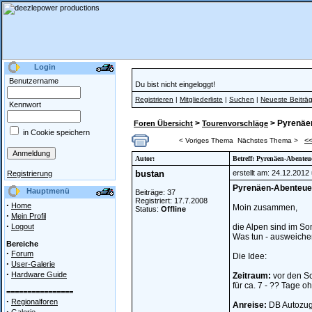
Login
Benutzername
Du bist nicht eingeloggt!
Registrieren
|
Mitgliederliste
|
Suchen
|
Neueste Beiträ
Kennwort
>
> Pyrenäe
Foren Übersicht
Tourenvorschläge
in Cookie speichern
<
< Voriges Thema
Nächstes Thema >
Autor:
Betreff: Pyrenäen-Abenteu
bustan
erstellt am: 24.12.2012
Registrierung
Pyrenäen-Abenteue
Hauptmenü
Beiträge: 37
Registriert: 17.7.2008
·
Home
Moin zusammen,
Status:
Offline
·
Mein Profil
·
Logout
die Alpen sind im So
Was tun - ausweichen
Bereiche
·
Forum
Die Idee:
·
User-Galerie
·
Hardware Guide
Zeitraum:
vor den S
für ca. 7 - ?? Tage o
================
·
Regionalforen
Anreise:
DB Autozug 
·