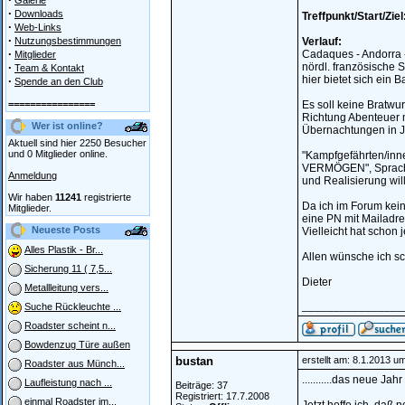
Galerie
·
Downloads
Treffpunkt/Start/Ziel
·
Web-Links
·
Nutzungsbestimmungen
Verlauf:
·
Cadaques - Andorra - 
Mitglieder
·
nördl. französische 
Team & Kontakt
hier bietet sich ein
·
Spende an den Club
================
Es soll keine Bratwur
Richtung Abenteuer mi
Wer ist online?
Übernachtungen in 
Aktuell sind hier 2250 Besucher
und 0 Mitglieder online.
"Kampfgefährten/inne
VERMÖGEN", Sprachke
Anmeldung
und Realisierung wi
Wir haben
11241
registrierte
Da ich im Forum keine
Mitglieder.
eine PN mit Mailadre
Neueste Posts
Vielleicht hat schon
Alles Plastik - Br...
Allen wünsche ich sc
Sicherung 11 ( 7,5...
Dieter
Metallleitung vers...
________________
Suche Rückleuchte ...
Roadster scheint n...
Bowdenzug Türe außen
bustan
erstellt am: 8.1.2013 u
Roadster aus Münch...
...........das neue J
Laufleistung nach ...
Beiträge: 37
Registriert: 17.7.2008
einmal Roadster im...