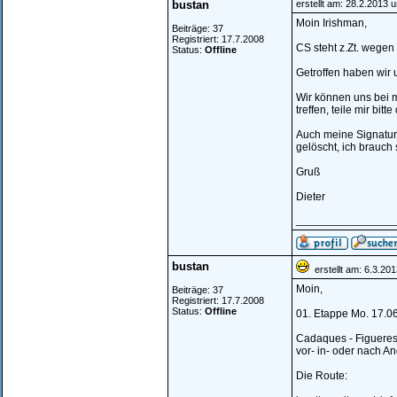
bustan
erstellt am: 28.2.2013 
Moin Irishman,
Beiträge: 37
Registriert: 17.7.2008
CS steht z.Zt. wegen
Status:
Offline
Getroffen haben wir 
Wir können uns bei 
treffen, teile mir bit
Auch meine Signatur
gelöscht, ich brauch 
Gruß
Dieter
________________
bustan
erstellt am: 6.3.20
Moin,
Beiträge: 37
Registriert: 17.7.2008
Status:
Offline
01. Etappe Mo. 17.06
Cadaques - Figueres 
vor- in- oder nach A
Die Route: