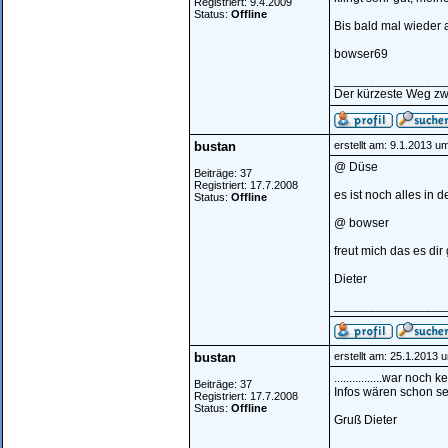
Registriert: 9.4.2009
Status:
Offline
Bis bald mal wieder au
bowser69
________________
Der kürzeste Weg zw
bustan
erstellt am: 9.1.2013 u
@ Düse
Beiträge: 37
Registriert: 17.7.2008
es ist noch alles in 
Status:
Offline
@ bowser
freut mich das es dir
Dieter
________________
bustan
erstellt am: 25.1.2013 
................war n
Beiträge: 37
Infos wären schon se
Registriert: 17.7.2008
Status:
Offline
Gruß Dieter
________________