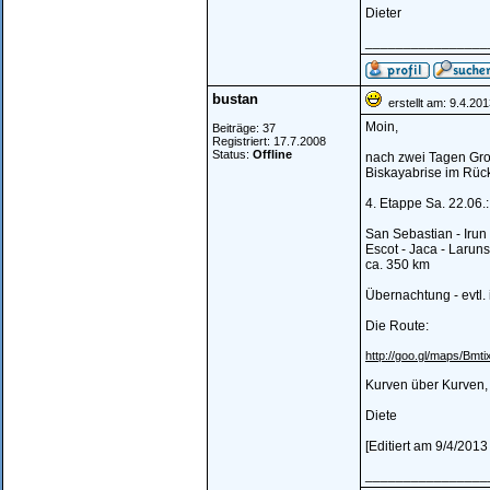
Dieter
________________
bustan
erstellt am: 9.4.20
Moin,
Beiträge: 37
Registriert: 17.7.2008
Status:
Offline
nach zwei Tagen Großs
Biskayabrise im Rück
4. Etappe Sa. 22.06.:
San Sebastian - Irun 
Escot - Jaca - Laruns
ca. 350 km
Übernachtung - evtl
Die Route:
http://goo.gl/maps/Bmti
Kurven über Kurven,
Diete
[Editiert am 9/4/2013
________________