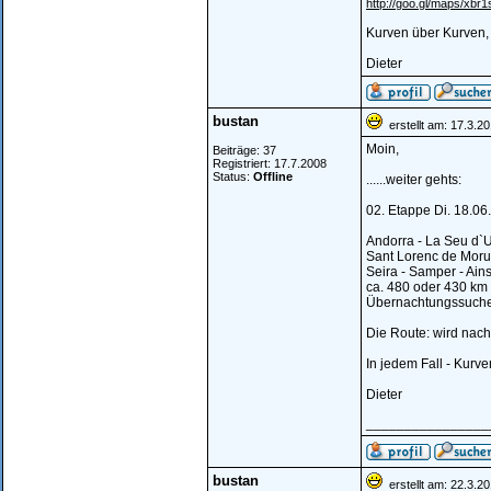
http://goo.gl/maps/xbr1
Kurven über Kurven,
Dieter
bustan
erstellt am: 17.3.2
Moin,
Beiträge: 37
Registriert: 17.7.2008
Status:
Offline
......weiter gehts:
02. Etappe Di. 18.06.
Andorra - La Seu d`Ur
Sant Lorenc de Moruny
Seira - Samper - Ain
ca. 480 oder 430 km
Übernachtungssuche
Die Route: wird nach
In jedem Fall - Kurv
Dieter
________________
bustan
erstellt am: 22.3.2