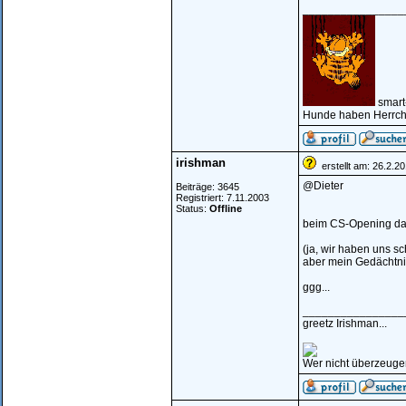
________________
smart
Hunde haben Herrche
irishman
erstellt am: 26.2.2
@Dieter
Beiträge: 3645
Registriert: 7.11.2003
Status:
Offline
beim CS-Opening da
(ja, wir haben uns s
aber mein Gedächtnis
ggg...
________________
greetz Irishman...
Wer nicht überzeugen 