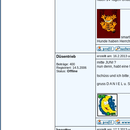
________________
smart
Hunde haben Herrche
Düsentrieb
erstellt am: 16.2.2013 
mitte JUNI ?
Beiträge: 400
nun denn, habt eine 
Registriert: 14.5.2006
Status:
Offline
tschüss und ich bitte
gruss D A N I E L u. S
________________
knoetter
erstellt am: 17.2.2013 