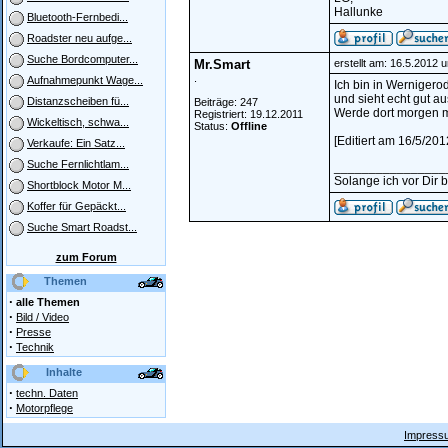
Hallunke
Bluetooth-Fernbedi...
Roadster neu aufge...
Suche Bordcomputer...
Mr.Smart
erstellt am: 16.5.2012 
.
Aufnahmepunkt Wage...
Ich bin in Wernigero
und sieht echt gut au
Distanzscheiben fü...
Beiträge: 247
Werde dort morgen m
Registriert: 19.12.2011
Wickeltisch, schwa...
Status:
Offline
[Editiert am 16/5/20
Verkaufe: Ein Satz...
Suche Fernlichtlam...
________________
Solange ich vor Dir bi
Shortblock Motor M...
Koffer für Gepäckt...
Suche Smart Roadst...
zum Forum
Themen
·
alle Themen
·
Bild / Video
·
Presse
·
Technik
Inhalte
·
techn. Daten
·
Motorpflege
Impressu