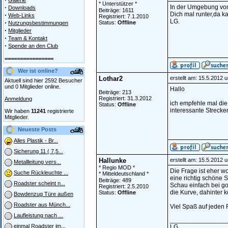
Galerie
* Unterstützer *
·
In der Umgebung von
Downloads
Beiträge: 1611
Dich mal runter,da k
·
Web-Links
Registriert: 7.1.2010
LG.
·
Status:
Offline
Nutzungsbestimmungen
·
Mitglieder
·
Team & Kontakt
·
Spende an den Club
================
Wer ist online?
Lothar2
erstellt am: 15.5.2012 
Aktuell sind hier 2592 Besucher
und 0 Mitglieder online.
Hallo
Beiträge: 213
Registriert: 31.3.2012
Anmeldung
ich empfehle mal die
Status:
Offline
interessante Strecke
Wir haben
11241
registrierte
Mitglieder.
Neueste Posts
Alles Plastik - Br...
Sicherung 11 ( 7,5...
Hallunke
erstellt am: 15.5.2012 
Metallleitung vers...
* Regio MOD *
Die Frage ist eher w
Suche Rückleuchte ...
* Mitteldeutschland *
eine richtig schöne S
Beiträge: 489
Roadster scheint n...
Schau einfach bei go
Registriert: 2.5.2010
die Kurve, dahinter k
Status:
Offline
Bowdenzug Türe außen
Roadster aus Münch...
Viel Spaß auf jeden F
Laufleistung nach ...
________________
einmal Roadster im...
LG,