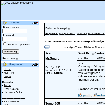
Login
Benutzername
Du bist nicht eingeloggt!
Registrieren
|
Mitgliederliste
|
Suchen
|
Neueste Beiträ
Kennwort
>
> Kurvige 
Foren Übersicht
Tourenvorschläge
in Cookie speichern
< Voriges Thema
Nächstes Thema >
Autor:
Betreff: Kurvige Strecken
Mr.Smart
erstellt am: 15.5.2012 
Registrierung
.
Moin.
Hauptmenü
Ca. morgen Mittag we
Beiträge: 247
·
Home
Nachmittag noch ein 
Registriert: 19.12.2011
·
Mein Profil
Status:
Offline
von Wernigerode.
·
Logout
Gibt es etwas andere
Stunden gehen.
Bereiche
·
Forum
________________
·
User-Galerie
Solange ich vor Dir bi
·
Hardware Guide
================
·
Regionalforen
Tomor008
erstellt am: 15.5.2012 
·