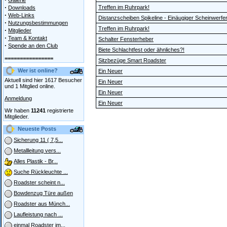
Galerie
·
Treffen im Ruhrpark!
Downloads
·
Web-Links
Distanzscheiben Spikeline - Einäugiger Scheinwerfe
·
Nutzungsbestimmungen
Treffen im Ruhrpark!
·
Mitglieder
·
Team & Kontakt
Schalter Fensterheber
·
Spende an den Club
Biete Schlachtfest oder ähnliches?!
================
Sitzbezüge Smart Roadster
Wer ist online?
Ein Neuer
Aktuell sind hier 1617 Besucher
Ein Neuer
und 1 Mitglied online.
Ein Neuer
Anmeldung
Ein Neuer
Wir haben
11241
registrierte
Mitglieder.
Neueste Posts
Sicherung 11 ( 7,5...
Metallleitung vers...
Alles Plastik - Br...
Suche Rückleuchte ...
Roadster scheint n...
Bowdenzug Türe außen
Roadster aus Münch...
Laufleistung nach ...
einmal Roadster im...