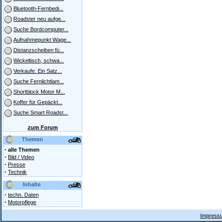
Bluetooth-Fernbedi...
Roadster neu aufge...
Suche Bordcomputer...
Aufnahmepunkt Wage...
Distanzscheiben fü...
Wickeltisch, schwa...
Verkaufe: Ein Satz...
Suche Fernlichtlam...
Shortblock Motor M...
Koffer für Gepäckt...
Suche Smart Roadst...
zum Forum
Themen
·
alle Themen
·
Bild / Video
·
Presse
·
Technik
Inhalte
·
techn. Daten
·
Motorpflege
Impressu