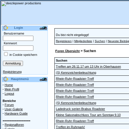
Login
Benutzername
Du bist nicht eingeloggt!
Registrieren
|
Mitgliederliste
|
Suchen
|
Neueste Beiträ
Kennwort
> Suchen
Foren Übersicht
in Cookie speichern
Suchen
Treffen am 26.11.17 um 13 Uhr in Oberhausen
Registrierung
(S) Kennzeichenbeleuchtung
Rhein-Ruhr-Roadster-Treff
Hauptmenü
·
Rhein-Ruhr-Roadster-Treff
Home
·
Mein Profil
Rhein-Ruhr-Roadster-Treff
·
Logout
Rhein-Ruhr-Roadster-Treff
Bereiche
(S) Kennzeichenbeleuchtung
·
Forum
·
Ladedruck serien Brabus Roadster
User-Galerie
·
Hardware Guide
Kleine Saisonabschluss Tour am Sonntag 9.10
================
Rhein-Ruhr-Roadster-Treff
·
Regionalforen
Treffen im Ruhrpark!
·