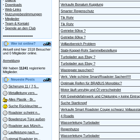
Galerie
·
Verkaufe Bonalum Kupplung
Downloads
·
Web-Links
Smarter Regenschutz
·
Nutzungsbestimmungen
Tik Rohr
·
Mitglieder
·
Team & Kontakt
Tik Rohr
·
Spende an den Club
Getriebe 60kw ?
================
Getriebe 60kw ?
Wer ist online?
Volllastbereich Problem
Aktuell sind hier 1518 Besucher
Stabi-Koppel-Rohr Sammelbestellung
und 0 Mitglieder online.
Turbolader aus Ebay ?
Anmeldung
Turbolader aus Ebay ?
Wir haben
11241
registrierte
Wastegate tauschen?
Mitglieder.
Verk: Viele schöne Smart/Roadster Sachen!!!!!
Neueste Posts
Optimale Reifen für BRABUS Monobloc?
Sicherung 11 ( 7,5...
Motor läuft unruhig und Öl verschwindet
Metallleitung vers...
KW Gewindefahrwerk und Chiptuning = keine Eintra
Alles Plastik - Br...
Suche Startknopf
Suche Rückleuchte ...
Verkaufe Smart Roadster Coupe schwarz Vollaussta
Roadster scheint n...
4 Roadis
Bowdenzug Türe außen
Wasserleitung Turbolader
Roadster aus Münch...
Regenhutze
Laufleistung nach ...
Wasserleitung Turbolader
einmal Roadster im...