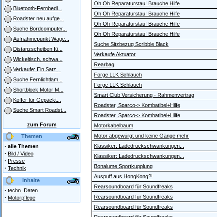
Oh Oh Reparaturstau! Brauche Hilfe
Bluetooth-Fernbedi...
Oh Oh Reparaturstau! Brauche Hilfe
Roadster neu aufge...
Oh Oh Reparaturstau! Brauche Hilfe
Suche Bordcomputer...
Oh Oh Reparaturstau! Brauche Hilfe
Aufnahmepunkt Wage...
Suche Sitzbezug Scribble Black
Distanzscheiben fü...
Verkaufe Aktuator
Wickeltisch, schwa...
Rearbag
Verkaufe: Ein Satz...
Forge LLK Schlauch
Suche Fernlichtlam...
Forge LLK Schlauch
Shortblock Motor M...
Smart Club Versicherung - Rahmenvertrag
Koffer für Gepäckt...
Roadster, Sparco-> Kombatibel+Hilfe
Suche Smart Roadst...
Roadster, Sparco-> Kombatibel+Hilfe
zum Forum
Motorkabelbaum
Motor abgewürgt und keine Gänge mehr
Themen
·
Klassiker: Ladedruckschwankungen...
alle Themen
·
Bild / Video
Klassiker: Ladedruckschwankungen...
·
Presse
Bonalume Sportkupplung
·
Technik
Auspuff aus HongKong?!
Inhalte
Rearsoundboard für Soundfreaks
·
techn. Daten
·
Rearsoundboard für Soundfreaks
Motorpflege
Rearsoundboard für Soundfreaks