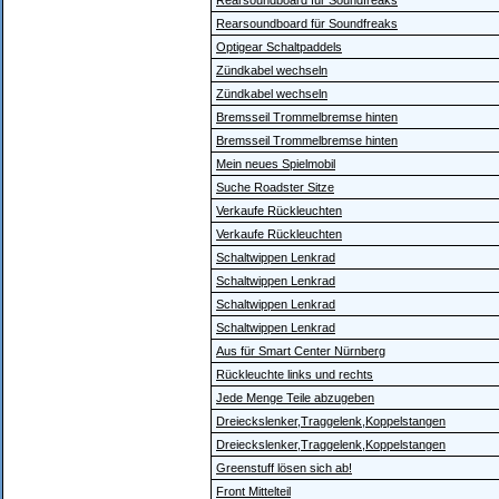
Rearsoundboard für Soundfreaks
Rearsoundboard für Soundfreaks
Optigear Schaltpaddels
Zündkabel wechseln
Zündkabel wechseln
Bremsseil Trommelbremse hinten
Bremsseil Trommelbremse hinten
Mein neues Spielmobil
Suche Roadster Sitze
Verkaufe Rückleuchten
Verkaufe Rückleuchten
Schaltwippen Lenkrad
Schaltwippen Lenkrad
Schaltwippen Lenkrad
Schaltwippen Lenkrad
Aus für Smart Center Nürnberg
Rückleuchte links und rechts
Jede Menge Teile abzugeben
Dreieckslenker,Traggelenk,Koppelstangen
Dreieckslenker,Traggelenk,Koppelstangen
Greenstuff lösen sich ab!
Front Mittelteil