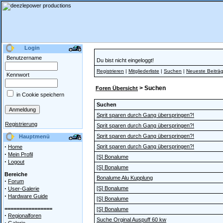
Login
Benutzername
Du bist nicht eingeloggt!
Registrieren
|
Mitgliederliste
|
Suchen
|
Neueste Beiträ
Kennwort
> Suchen
Foren Übersicht
in Cookie speichern
Suchen
Sprit sparen durch Gang überspringen?!
Registrierung
Sprit sparen durch Gang überspringen?!
Sprit sparen durch Gang überspringen?!
Hauptmenü
·
Sprit sparen durch Gang überspringen?!
Home
·
Mein Profil
[S] Bonalume
·
Logout
[S] Bonalume
Bereiche
Bonalume Alu Kupplung
·
Forum
·
[S] Bonalume
User-Galerie
·
Hardware Guide
[S] Bonalume
================
[S] Bonalume
·
Regionalforen
Suche Orginal Auspuff 60 kw
·