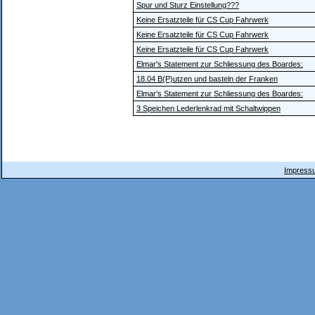
Spur und Sturz Einstellung???
Keine Ersatzteile für CS Cup Fahrwerk
Keine Ersatzteile für CS Cup Fahrwerk
Keine Ersatzteile für CS Cup Fahrwerk
Elmar's Statement zur Schliessung des Boardes:
18.04 B(P)utzen und basteln der Franken
Elmar's Statement zur Schliessung des Boardes:
3 Speichen Lederlenkrad mit Schaltwippen
Impressu