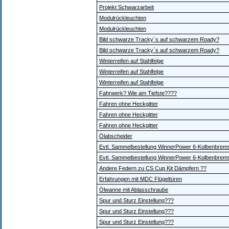
Projekt Schwarzarbeit
Modulrückleuchten
Modulrückleuchten
Bild schwarze Tracky´s auf schwarzem Roady?
Bild schwarze Tracky´s auf schwarzem Roady?
Winterreifen auf Stahlfelge
Winterreifen auf Stahlfelge
Winterreifen auf Stahlfelge
Fahrwerk? Wie am Tiefste????
Fahren ohne Heckgitter
Fahren ohne Heckgitter
Fahren ohne Heckgitter
Ölabscheider
Evtl. Sammelbestellung WinnerPower 6-Kolbenbrem
Evtl. Sammelbestellung WinnerPower 6-Kolbenbrem
Andere Federn zu CS Cup Kit Dämpfern ??
Erfahrungen mit MDC Flügeltüren
Ölwanne mit Ablasschraube
Spur und Sturz Einstellung???
Spur und Sturz Einstellung???
Spur und Sturz Einstellung???