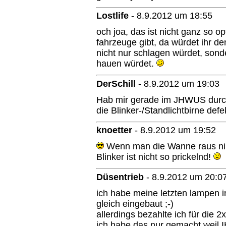
Lostlife
-
8.9.2012 um 18:55
och joa, das ist nicht ganz so o
fahrzeuge gibt, da würdet ihr d
nicht nur schlagen würdet, sond
hauen würdet.
DerSchill
-
8.9.2012 um 19:03
Hab mir gerade im JHWUS durc
die Blinker-/Standlichtbirne defek
knoetter
-
8.9.2012 um 19:52
Wenn man die Wanne raus nimm
Blinker ist nicht so prickelnd!
Düsentrieb
-
8.9.2012 um 20:0
ich habe meine letzten lampen 
gleich eingebaut ;-)
allerdings bezahlte ich für die 
ich habe das nur gemacht weil 