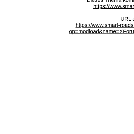
Dieses Thema kommt
https://www.smar
URL d
https://www.smart-roads
op=modload&name=XForum&