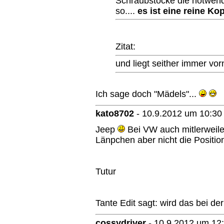
Schraubstöcke die notwendi
so....
es ist eine reine Ko
Zitat:
und liegt seither immer vo
Ich sage doch "Mädels"...
kato8702
-
10.9.2012 um 10:30
Jeep
Bei VW auch mitlerweile
Länpchen aber nicht die Positio
Tutur
Tante Edit sagt: wird das bei d
cossydriver
-
10.9.2012 um 12