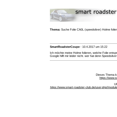
Thema:
Suche Folie CA0L (speedsilver) Holme folie
SmartRoadsterCoupe
-
10.4.2017 um 15:22
Ich möchte meine Holme folieren, welche Folie ents
Google hilft mir leider nicht. wer hat denn Speedsilver
Dieses Thema ko
https://www.s
UR
https://www.smart-roadster-club.de/user.php//mod