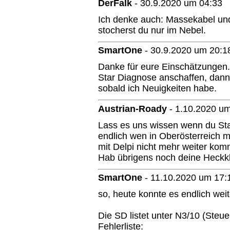
DerFalk
-
30.9.2020 um 04:33
Ich denke auch: Massekabel und
stocherst du nur im Nebel.
SmartOne
-
30.9.2020 um 20:1
Danke für eure Einschätzungen. 
Star Diagnose anschaffen, dann i
sobald ich Neuigkeiten habe.
Austrian-Roady
-
1.10.2020 um
Lass es uns wissen wenn du Sta
endlich wen in Oberösterreich mi
mit Delpi nicht mehr weiter kom
Hab übrigens noch deine Heckk
SmartOne
-
11.10.2020 um 17:
so, heute konnte es endlich wei
Die SD listet unter N3/10 (Steu
Fehlerliste: