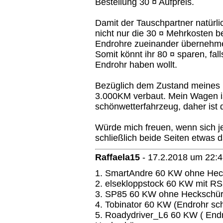
Bestellung 30 ¤ Aufpreis.
Damit der Tauschpartner natürl
nicht nur die 30 ¤ Mehrkosten b
Endrohre zueinander übernehme
Somit könnt ihr 80 ¤ sparen, fal
Endrohr haben wollt.
Bezüglich dem Zustand meines E
3.000KM verbaut. Mein Wagen is
schönwetterfahrzeug, daher ist 
Würde mich freuen, wenn sich j
schließlich beide Seiten etwas 
Raffaela15
-
17.2.2018 um 22:
1. SmartAndre 60 KW ohne Hec
2. elsekloppstock 60 KW mit R
3. SP85 60 KW ohne Heckschü
4. Tobinator 60 KW (Endrohr s
5. Roadydriver_L6 60 KW ( End