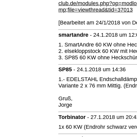
club.de/modules.php?op=mod
mp;file=viewthread&tid=37013
[Bearbeitet am 24/1/2018 von D
smartandre
-
24.1.2018 um 12:
1. SmartAndre 60 KW ohne Hec
2. elsekloppstock 60 KW mit H
3. SP85 60 KW ohne Heckschü
SP85
-
24.1.2018 um 14:36
1.- EDELSTAHL Endschalldämpf
Variante 2 x 76 mm Mittig. (End
Gruß,
Jorge
Torbinator
-
27.1.2018 um 20:4
1x 60 KW (Endrohr schwarz ver