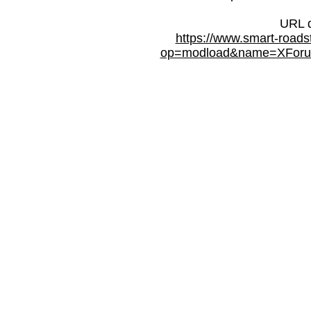
URL d
https://www.smart-roads
op=modload&name=XForum&