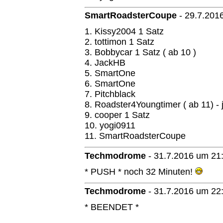
SmartRoadsterCoupe
-
29.7.201
1. Kissy2004 1 Satz
2. tottimon 1 Satz
3. Bobbycar 1 Satz ( ab 10 )
4. JackHB
5. SmartOne
6. SmartOne
7. Pitchblack
8. Roadster4Youngtimer ( ab 11) - 
9. cooper 1 Satz
10. yogi0911
11. SmartRoadsterCoupe
Techmodrome
-
31.7.2016 um 21
* PUSH * noch 32 Minuten!
Techmodrome
-
31.7.2016 um 22
* BEENDET *