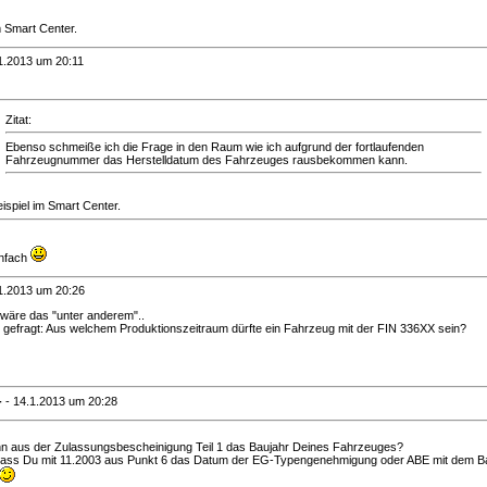
m Smart Center.
1.2013 um 20:11
Zitat:
Ebenso schmeiße ich die Frage in den Raum wie ich aufgrund der fortlaufenden
Fahrzeugnummer das Herstelldatum des Fahrzeuges rausbekommen kann.
ispiel im Smart Center.
infach
1.2013 um 20:26
 wäre das "unter anderem"..
t gefragt: Aus welchem Produktionszeitraum dürfte ein Fahrzeug mit der FIN 336XX sein?
-
-
14.1.2013 um 20:28
nn aus der Zulassungsbescheinigung Teil 1 das Baujahr Deines Fahrzeuges?
dass Du mit 11.2003 aus Punkt 6 das Datum der EG-Typengenehmigung oder ABE mit dem B