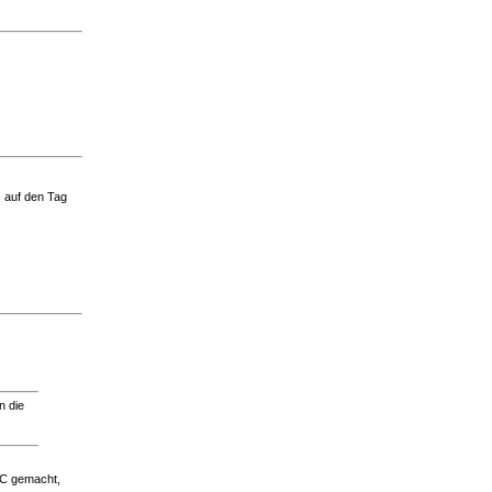
s auf den Tag
n die
sC gemacht,