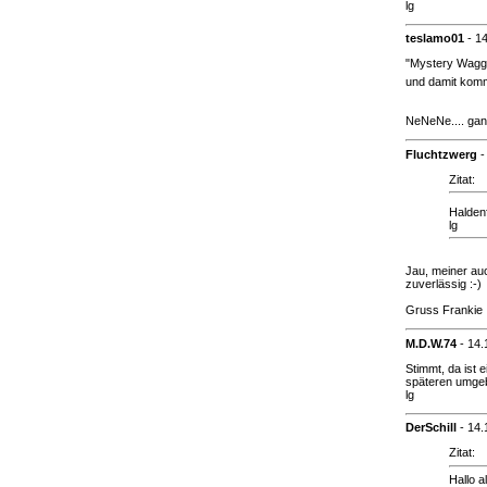
lg
teslamo01
-
14
"Mystery Wagg
und damit kom
NeNeNe.... gan
Fluchtzwerg
Zitat:
Halden
lg
Jau, meiner auc
zuverlässig :-)
Gruss Frankie
M.D.W.74
-
14.
Stimmt, da ist 
späteren umge
lg
DerSchill
-
14.
Zitat:
Hallo al