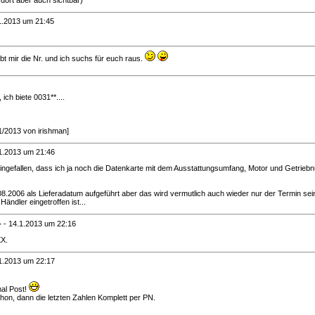
1.2013 um 21:45
t mir die Nr. und ich suchs für euch raus.
ich biete 0031**....
/1/2013 von irishman]
1.2013 um 21:46
eingefallen, dass ich ja noch die Datenkarte mit dem Ausstattungsumfang, Motor und Getrieb
.08.2006 als Lieferadatum aufgeführt aber das wird vermutlich auch wieder nur der Termin se
ändler eingetroffen ist...
-
-
14.1.2013 um 22:16
XX.
1.2013 um 22:17
al Post!
hon, dann die letzten Zahlen Komplett per PN.