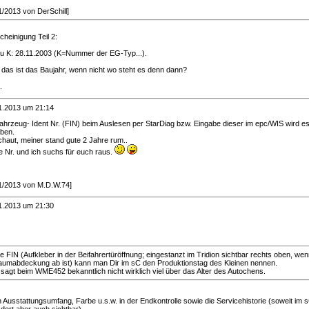
/1/2013 von DerSchill]
heinigung Teil 2:
zu K: 28.11.2003 (K=Nummer der EG-Typ...).
 das ist das Baujahr, wenn nicht wo steht es denn dann?
.
1.2013 um 21:14
Fahrzeug- Ident Nr. (FIN) beim Auslesen per StarDiag bzw. Eingabe dieser im epc/WIS wird e
ben.
haut, meiner stand gute 2 Jahre rum..
e Nr. und ich suchs für euch raus.
/1/2013 von M.D.W.74]
1.2013 um 21:30
e FIN (Aufkleber in der Beifahrertüröffnung; eingestanzt im Tridion sichtbar rechts oben, wen
aumabdeckung ab ist) kann man Dir im sC den Produktionstag des Kleinen nennen.
sagt beim WME452 bekanntlich nicht wirklich viel über das Alter des Autochens.
Ausstattungsumfang, Farbe u.s.w. in der Endkontrolle sowie die Servicehistorie (soweit im 
 dort aber auch sichtbar)