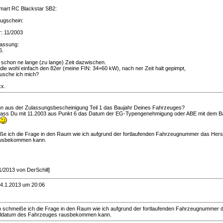
mart RC Blackstar SB2:
ugschein:
r: 11/2003
lassung:
6.
 schon ne lange (zu lange) Zeit dazwischen.
ie wohl einfach den 82er (meine FIN: 34=60 kW), nach ner Zeit halt gepimpt,
äusche ich mich?
x.
nn aus der Zulassungsbescheinigung Teil 1 das Baujahr Deines Fahrzeuges?
dass Du mit 11.2003 aus Punkt 6 das Datum der EG-Typengenehmigung oder ABE mit dem B
e ich die Frage in den Raum wie ich aufgrund der fortlaufenden Fahrzeugnummer das Hers
ausbekommen kann.
/1/2013 von DerSchill]
4.1.2013 um 20:06
 schmeiße ich die Frage in den Raum wie ich aufgrund der fortlaufenden Fahrzeugnummer 
lldatum des Fahrzeuges rausbekommen kann.