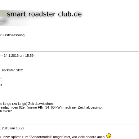
r-Erstzulassung
-
-
14.1.2013 um 15:59
Blackstar SB2:
n:
03
e lange (zu lange) Zeit dazwischen.
einfach den 82er (meine FIN: 34=60 kW), nach ner Zeit halt gepimpt,
ch mich?
1.2013 um 16:22
.. bzw. später zum "Sondermodell" umgerüstet, wie viele andere auch.