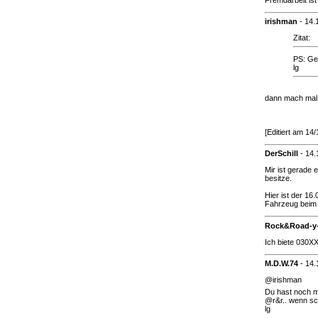
irishman
-
14.
Zitat:
PS: Geb
lg
dann mach mal, 
[Editiert am 14
DerSchill
-
14.
Mir ist gerade 
besitze.
Hier ist der 16
Fahrzeug beim H
Rock&Road-y
Ich biete 030X
M.D.W.74
-
14.
@irishman
Du hast noch m
@r&r.. wenn sc
lg