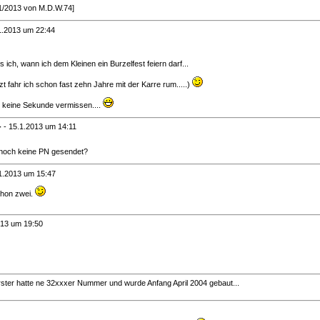
/1/2013 von M.D.W.74]
1.2013 um 22:44
s ich, wann ich dem Kleinen ein Burzelfest feiern darf...
tzt fahr ich schon fast zehn Jahre mit der Karre rum.....)
e keine Sekunde vermissen....
-
-
15.1.2013 um 14:11
r noch keine PN gesendet?
1.2013 um 15:47
chon zwei.
013 um 19:50
rster hatte ne 32xxxer Nummer und wurde Anfang April 2004 gebaut...