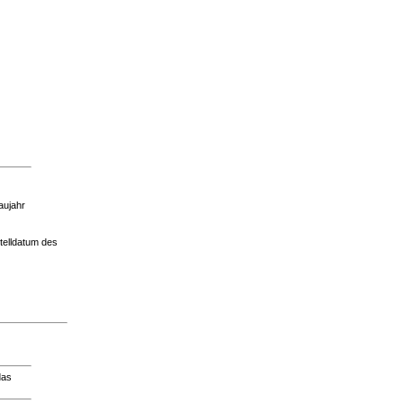
aujahr
telldatum des
das