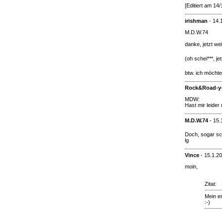
[Editiert am 14
irishman
-
14.
M.D.W.74
danke, jetzt wei
(oh schei***, je
btw. ich möcht
Rock&Road-y
MDW:
Hast mir leide
M.D.W.74
-
15.
Doch, sogar s
lg
Vince
-
15.1.2
moin,
Zitat:
Mein e
:-)