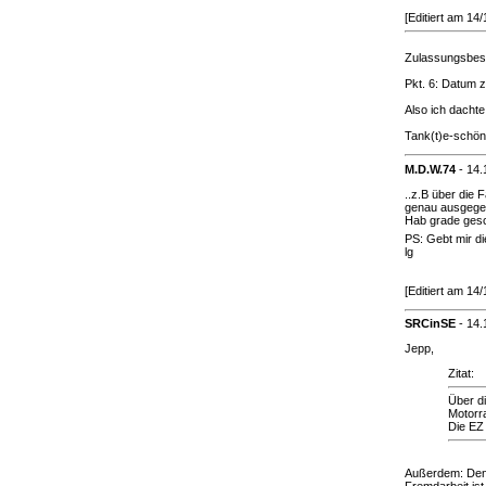
[Editiert am 14
Zulassungsbesc
Pkt. 6: Datum 
Also ich dachte
Tank(t)e-schön
M.D.W.74
-
14.
..z.B über die 
genau ausgege
Hab grade gesc
PS: Gebt mir di
lg
[Editiert am 14
SRCinSE
-
14.
Jepp,
Zitat:
Über di
Motorr
Die EZ 
Außerdem: Den 
Fremdarbeit ist