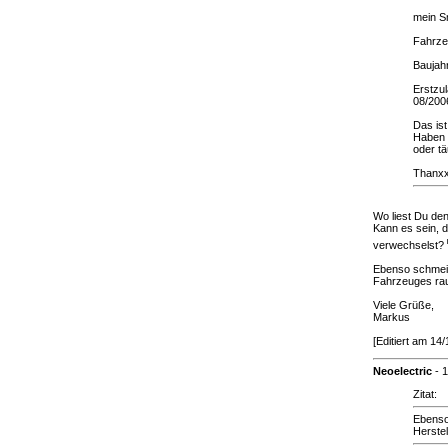
mein S
Fahrze
Baujah
Erstzu
08/200
Das ist
Haben d
oder t
Thanxx
Wo liest Du de
Kann es sein, 
verwechselst?
Ebenso schmeiß
Fahrzeuges r
Viele Grüße,
Markus
[Editiert am 14
Neoelectric
-
1
Zitat:
Ebenso
Herste