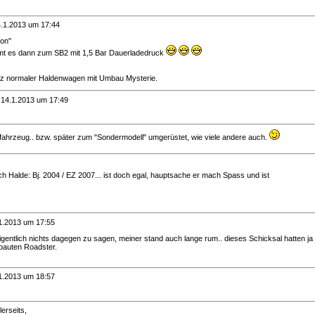
.1.2013 um 17:44
on"
mt es dann zum SB2 mit 1,5 Bar Dauerladedruck
z normaler Haldenwagen mit Umbau Mysterie.
-
14.1.2013 um 17:49
fahrzeug.. bzw. später zum "Sondermodell" umgerüstet, wie viele andere auch.
h Halde: Bj. 2004 / EZ 2007... ist doch egal, hauptsache er mach Spass und ist
1.2013 um 17:55
eigentlich nichts dagegen zu sagen, meiner stand auch lange rum.. dieses Schicksal hatten ja 
bauten Roadster.
1.2013 um 18:57
lerseits,