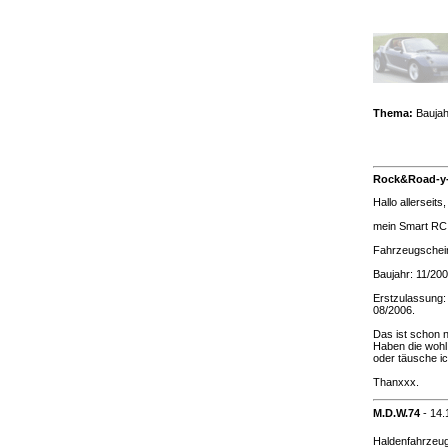
Thema:
Baujah
Rock&Road-y
Hallo allerseits,
mein Smart RC 
Fahrzeugschei
Baujahr: 11/20
Erstzulassung:
08/2006.
Das ist schon n
Haben die wohl 
oder täusche i
Thanxxx.
M.D.W.74
-
14.
Haldenfahrzeug