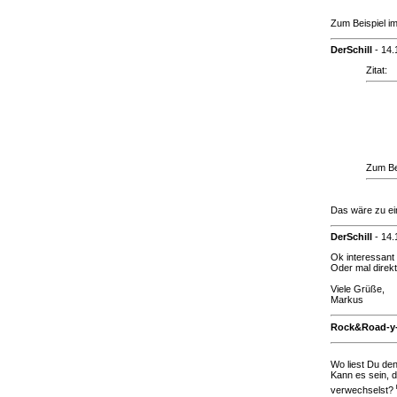
Zum Beispiel i
DerSchill
-
14.
Zitat:
Zum Be
Das wäre zu e
DerSchill
-
14.
Ok interessant
Oder mal direk
Viele Grüße,
Markus
Rock&Road-y
Wo liest Du de
Kann es sein, 
verwechselst?