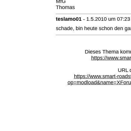
MfG
Thomas
teslamo01
-
1.5.2010 um 07:23
schade, bin heute schon den ga
Dieses Thema kommt
https://www.smar
URL d
https://www.smart-roads
op=modload&name=XForum&