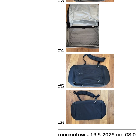
#3
#4
#5
#6
moonglow
-
16.5.2026 um 08: