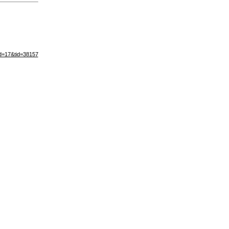
d=17&tid=38157