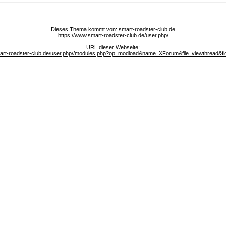
Dieses Thema kommt von: smart-roadster-club.de
https://www.smart-roadster-club.de/user.php/
URL dieser Webseite:
mart-roadster-club.de/user.php//modules.php?op=modload&name=XForum&file=viewthread&fi