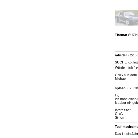
Thema:
SUCHE 
mlieder
-
22.5
SUCHE Kotflügel
Würde mich fre
Gruß aus dem 
Michael
splash
-
5.5.2
Hi,
ich habe einen 
Ist aber nix ge
Interesse?
Gruß
Simon
Techmodrom
Das ist ein Jahr