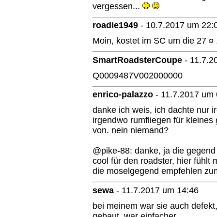
vergessen...
roadie1949
-
10.7.2017 um 22:
Moin, kostet im SC um die 27 ¤ 
SmartRoadsterCoupe
-
11.7.2
Q0009487V002000000
enrico-palazzo
-
11.7.2017 um 
danke ich weis, ich dachte nur i
irgendwo rumfliegen für kleines 
von. nein niemand?
@pike-88: danke, ja die gegend 
cool für den roadster, hier fühl
die moselgegend empfehlen zu
sewa
-
11.7.2017 um 14:46
bei meinem war sie auch defekt
gebaut. war einfacher.