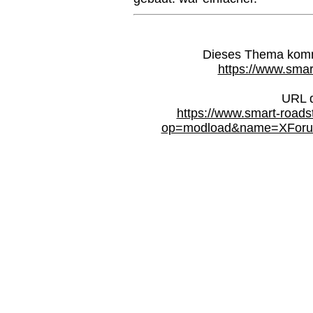
Dieses Thema kommt
https://www.smar
URL d
https://www.smart-roads
op=modload&name=XForum&