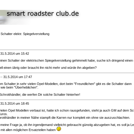
Schalter elektr. Spiegelverstellung
-
31.5.2014 um 15:42
einen Schalter der elektrischen Spiegelverstellung gehimmelt habe, suche ich dringend einen
ll einen übrig oder braucht ihn nicht mehr und würde ihn abgeben?
e
-
31.5.2014 um 17:47
um Schalter in sehr vielen Opel-Modellen, dort beim "Freundlichen" gibt es die Schalter dann
 wie beim "Überheblichen".
hrotthändler, die werfen Dir solche Schalter hinterher!
-
31.5.2014 um 18:45
vielen Opel Modellen verbaut ist, hatte ich schon rausgefunden, steht ja auch GM auf dem Sch
Euros.
rotthändler in meiner Nähe stampft die Karren nur komplett ein ohne sie auszuschlachten.
ine Frage ja, ob ihn irgendjemand vielleicht gebraucht günstig abzugeben hat, es soll ja Le
l mit allen möglichen Ersatzteilen haben