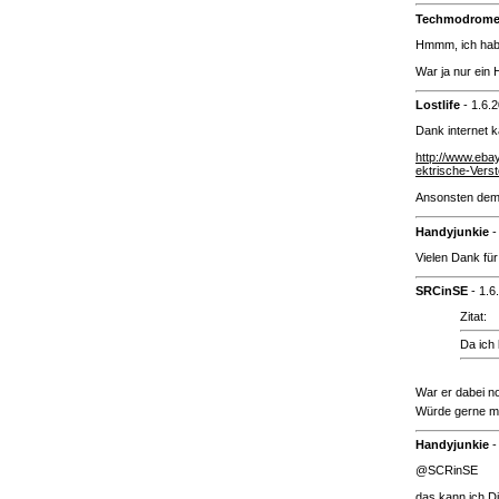
Techmodrom
Hmmm, ich hab 
War ja nur ein
Lostlife
-
1.6.
Dank internet 
http://www.eba
ektrische-Ver
Ansonsten dem 
Handyjunkie
Vielen Dank fü
SRCinSE
-
1.6
Zitat:
Da ich 
War er dabei n
Würde gerne ma
Handyjunkie
@SCRinSE
das kann ich D