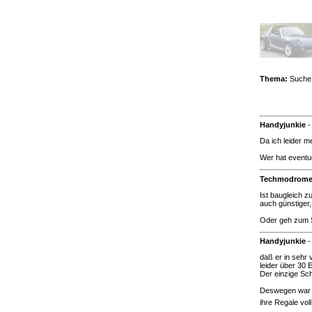
Thema:
Suche 
Handyjunkie
Da ich leider m
Wer hat eventue
Techmodrom
Ist baugleich z
auch günstiger,
Oder geh zum Sc
Handyjunkie
daß er in sehr 
leider über 30 
Der einzige Sch
Deswegen war me
ihre Regale vol