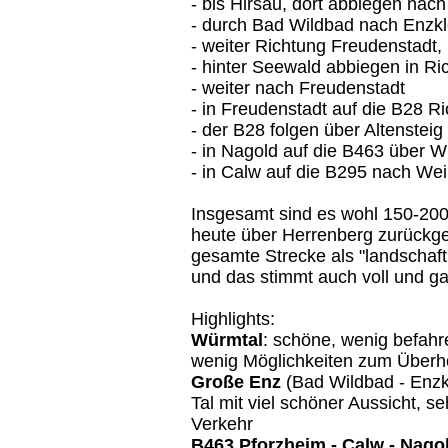
- bis Hirsau, dort abbiegen nac
- durch Bad Wildbad nach Enzkl
- weiter Richtung Freudenstadt,
- hinter Seewald abbiegen in Ri
- weiter nach Freudenstadt
- in Freudenstadt auf die B28 R
- der B28 folgen über Altenstei
- in Nagold auf die B463 über 
- in Calw auf die B295 nach Wei
Insgesamt sind es wohl 150-200k
heute über Herrenberg zurückgef
gesamte Strecke als "landschaf
und das stimmt auch voll und ga
Highlights:
Würmtal
: schöne, wenig befahr
wenig Möglichkeiten zum Überh
Große Enz
(Bad Wildbad - Enzkl
Tal mit viel schöner Aussicht, s
Verkehr
B463 Pforzheim - Calw - Nago