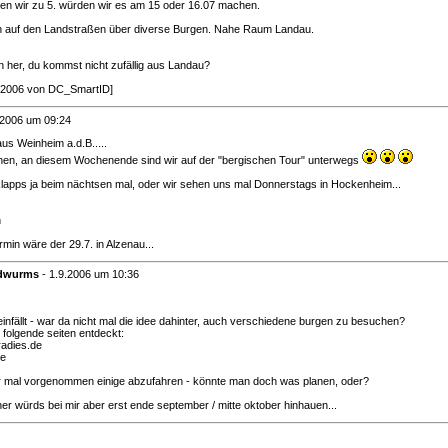
n wir zu 5. würden wir es am 15 oder 16.07 machen.
h auf den Landstraßen über diverse Burgen. Nahe Raum Landau.
her, du kommst nicht zufällig aus Landau?
/7/2006 von DC_SmartID]
.2006 um 09:24
s Weinheim a.d.B.....
en, an diesem Wochenende sind wir auf der "bergischen Tour" unterwegs
 klapps ja beim nächtsen mal, oder wir sehen uns mal Donnerstags in Hockenheim...
n
rmin wäre der 29.7. in Alzenau...
ndwurms
-
1.9.2006 um 10:36
infällt - war da nicht mal die idee dahinter, auch verschiedene burgen zu besuchen?
 folgende seiten entdeckt:
adies.de
de
ir mal vorgenommen einige abzufahren - könnte man doch was planen, oder?
er würds bei mir aber erst ende september / mitte oktober hinhauen...