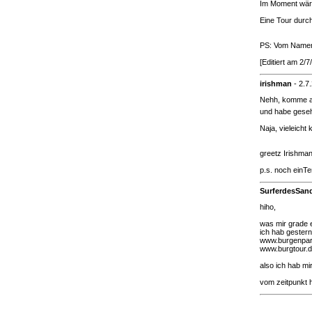
Im Moment wäre
Eine Tour durc
PS: Vom Namen 
[Editiert am 2
irishman
-
2.7
Nehh, komme au
und habe geseh
Naja, vieleicht
greetz Irishma
p.s. noch einTe
SurferdesSa
hiho,
was mir grade e
ich hab gestern
www.burgenpar
www.burgtour.
also ich hab m
vom zeitpunkt h