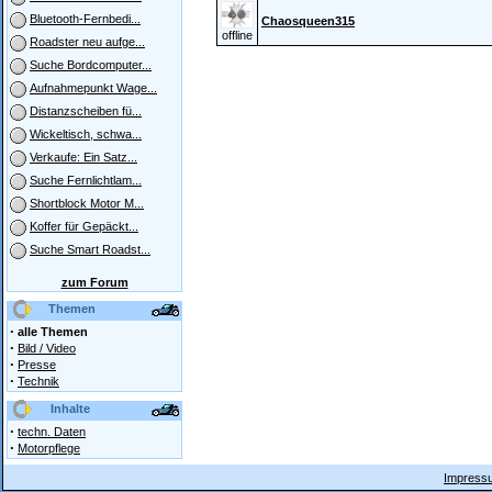
Bluetooth-Fernbedi...
Chaosqueen315
offline
Roadster neu aufge...
Suche Bordcomputer...
Aufnahmepunkt Wage...
Distanzscheiben fü...
Wickeltisch, schwa...
Verkaufe: Ein Satz...
Suche Fernlichtlam...
Shortblock Motor M...
Koffer für Gepäckt...
Suche Smart Roadst...
zum Forum
Themen
·
alle Themen
·
Bild / Video
·
Presse
·
Technik
Inhalte
·
techn. Daten
·
Motorpflege
Impressu