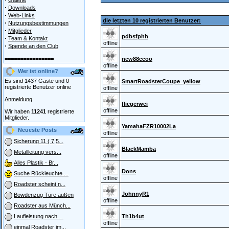
Galerie
·
Downloads
·
Web-Links
die letzten 10 registrierten Benutzer:
·
Nutzungsbestimmungen
·
Mitglieder
pdbsfphh
·
Team & Kontakt
offline
·
Spende an den Club
================
new88ccoo
offline
Wer ist online?
Es sind 1437 Gäste und 0
SmartRoadsterCoupe_yellow
registrierte Benutzer online
offline
Anmeldung
fliegerwei
offline
Wir haben
11241
registrierte
Mitglieder.
YamahaFZR10002La
Neueste Posts
offline
Sicherung 11 ( 7,5...
BlackMamba
Metallleitung vers...
offline
Alles Plastik - Br...
Dons
Suche Rückleuchte ...
offline
Roadster scheint n...
JohnnyR1
Bowdenzug Türe außen
offline
Roadster aus Münch...
Th1b4ut
Laufleistung nach ...
offline
einmal Roadster im...