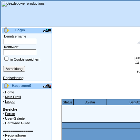
Login
Benutzername
Kennwort
[
All
in Cookie speichern
[
O
s
Registrierung
Hauptmenü
·
Home
·
Mein Profil
·
Logout
Status
Avatar
Benut
Bereiche
·
Forum
·
User-Galerie
·
Hardware Guide
================
·
Regionalforen
·