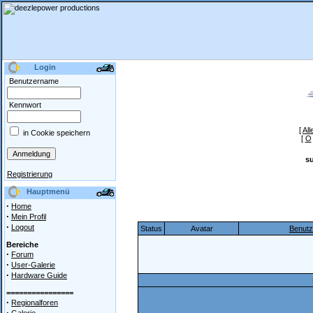
Login
Benutzername
Kennwort
[
All
in Cookie speichern
[
O
s
Registrierung
Hauptmenü
·
Home
·
Mein Profil
·
Logout
Status
Avatar
Benut
Bereiche
·
Forum
·
User-Galerie
·
Hardware Guide
================
·
Regionalforen
·