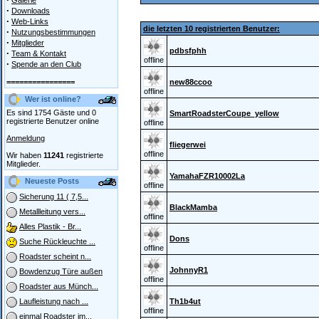
Galerie
·
Downloads
·
Web-Links
die letzten 10 registrierten Benutzer:
·
Nutzungsbestimmungen
·
Mitglieder
pdbsfphh
·
Team & Kontakt
offline
·
Spende an den Club
================
new88ccoo
offline
Wer ist online?
Es sind 1754 Gäste und 0
SmartRoadsterCoupe_yellow
registrierte Benutzer online
offline
Anmeldung
fliegerwei
offline
Wir haben
11241
registrierte
Mitglieder.
YamahaFZR10002La
Neueste Posts
offline
Sicherung 11 ( 7,5...
BlackMamba
Metallleitung vers...
offline
Alles Plastik - Br...
Dons
Suche Rückleuchte ...
offline
Roadster scheint n...
JohnnyR1
Bowdenzug Türe außen
offline
Roadster aus Münch...
Th1b4ut
Laufleistung nach ...
offline
einmal Roadster im...