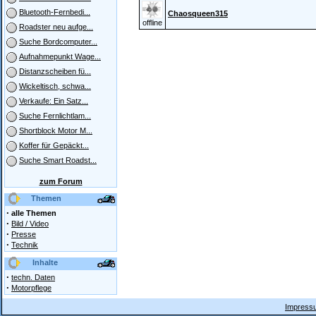
Bluetooth-Fernbedi...
Chaosqueen315
offline
Roadster neu aufge...
Suche Bordcomputer...
Aufnahmepunkt Wage...
Distanzscheiben fü...
Wickeltisch, schwa...
Verkaufe: Ein Satz...
Suche Fernlichtlam...
Shortblock Motor M...
Koffer für Gepäckt...
Suche Smart Roadst...
zum Forum
Themen
·
alle Themen
·
Bild / Video
·
Presse
·
Technik
Inhalte
·
techn. Daten
·
Motorpflege
Impressu