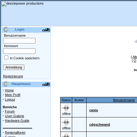
Login
Benutzername
Kennwort
[
All
in Cookie speichern
[
O
s
Registrierung
Hauptmenü
·
Home
·
Mein Profil
·
Logout
Status
Avatar
Benutzername
Bereiche
casta
·
Forum
offline
·
User-Galerie
·
Hardware Guide
cdgschwand
================
offline
·
Regionalforen
·