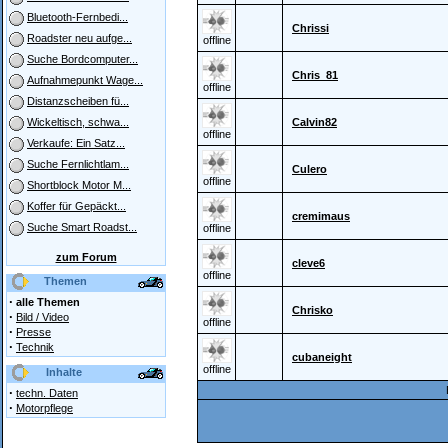
Bluetooth-Fernbedi...
Chrissi
Roadster neu aufge...
offline
Suche Bordcomputer...
Chris_81
Aufnahmepunkt Wage...
offline
Distanzscheiben fü...
Calvin82
Wickeltisch, schwa...
offline
Verkaufe: Ein Satz...
Suche Fernlichtlam...
Culero
offline
Shortblock Motor M...
Koffer für Gepäckt...
cremimaus
Suche Smart Roadst...
offline
zum Forum
cleve6
offline
Themen
·
alle Themen
Chrisko
·
Bild / Video
offline
·
Presse
·
Technik
cubaneight
offline
Inhalte
·
techn. Daten
·
Motorpflege