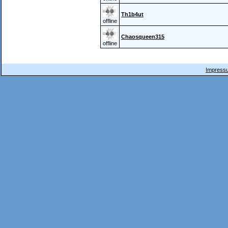
Th1b4ut
offline
Chaosqueen315
offline
Impressu