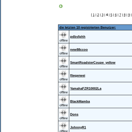
[
1
|
2
|
3
|
4
|
5
|
6
|
7
|
8
|
9
die letzten 10 registrierten Benutzer:
pdbsfphh
offline
new88ccoo
offline
SmartRoadsterCoupe_yellow
offline
fliegerwei
offline
YamahaFZR10002La
offline
BlackMamba
offline
Dons
offline
JohnnyR1
offline