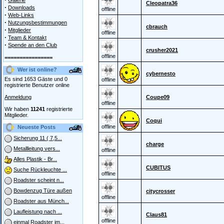
Galerie
Cleopatra36
·
Downloads
offline
·
Web-Links
·
Nutzungsbestimmungen
cbrauch
·
Mitglieder
offline
·
Team & Kontakt
·
Spende an den Club
crusher2021
offline
================
Wer ist online?
cybernesto
Es sind 1653 Gäste und 0
offline
registrierte Benutzer online
Anmeldung
Coupe09
offline
Wir haben
11241
registrierte
Mitglieder.
Coqui
offline
Neueste Posts
Sicherung 11 ( 7,5...
charge
Metallleitung vers...
offline
Alles Plastik - Br...
CUBITUS
Suche Rückleuchte ...
offline
Roadster scheint n...
Bowdenzug Türe außen
citycrosser
offline
Roadster aus Münch...
Laufleistung nach ...
Claus81
offline
einmal Roadster im...